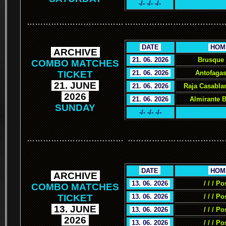
-/- -/- -/-
………………………………
………………………………
.
DATE
.
.
HOM
.
ARCHIVE
.
.
21. 06. 2026
.
Brusque 
COMBO MATCHES
TICKET
.
21. 06. 2026
.
Antofagas
.
21. JUNE
.
.
21. 06. 2026
.
Raja Casabla
.
2026
.
.
21. 06. 2026
.
Almirante 
SUNDAY
-/- -/- -/-
………………………………
………………………………
.
.
DATE
.
.
HOM
.
ARCHIVE
.
.
13. 06. 2026
.
/ / / Po
COMBO MATCHES
TICKET
.
13. 06. 2026
.
/ / / Po
.
13. JUNE
.
.
13. 06. 2026
.
/ / / Po
.
2026
.
.
13. 06. 2026
.
/ / / Po