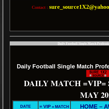
sure_source1X2@yaho
Contact :
Daily Football Single Match Professi
.
Daily Football Single Match Prof
DAILY MATCH =VIP=
MAY 20
HOME – 
= VIP
DATE
= MATCH