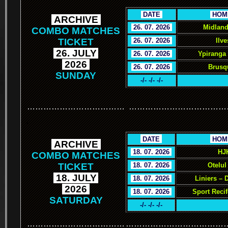
.
DATE
.
.
HOM
.
ARCHIVE
.
.
26. 07. 2026
.
Midland
COMBO MATCHES
TICKET
.
26. 07. 2026
.
Ilve
.
26. JULY
.
.
26. 07. 2026
.
Ypiranga
.
2026
.
.
26. 07. 2026
.
Brusq
SUNDAY
-/- -/- -/-
………………………………
………………………………
.
.
DATE
.
.
HOM
.
ARCHIVE
.
.
18. 07. 2026
.
HJ
COMBO MATCHES
TICKET
.
18. 07. 2026
.
Otelul
.
18. JULY
.
.
18. 07. 2026
.
Liniers – 
.
2026
.
.
18. 07. 2026
.
Sport Reci
SATURDAY
-/- -/- -/-
………………………………
………………………………