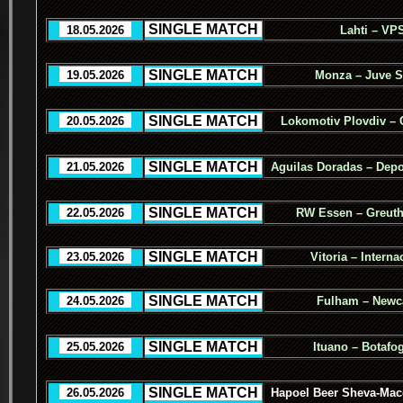
.
SINGLE MATCH
.
..
18.05.2026
..
Lahti – VP
.
SINGLE MATCH
.
..
19.05.2026
..
Monza – Juve S
.
SINGLE MATCH
.
..
20.05.2026
..
Lokomotiv Plovdiv – 
.
SINGLE MATCH
.
..
21.05.2026
..
Aguilas Doradas – Depo
.
SINGLE MATCH
.
..
22.05.2026
..
RW Essen – Greuth
.
SINGLE MATCH
.
..
23.05.2026
..
Vitoria – Interna
.
SINGLE MATCH
.
..
24.05.2026
..
Fulham – Newca
.
SINGLE MATCH
.
..
25.05.2026
..
Ituano – Botafo
.
SINGLE MATCH
.
..
26.05.2026
..
Hapoel Beer Sheva-Macc