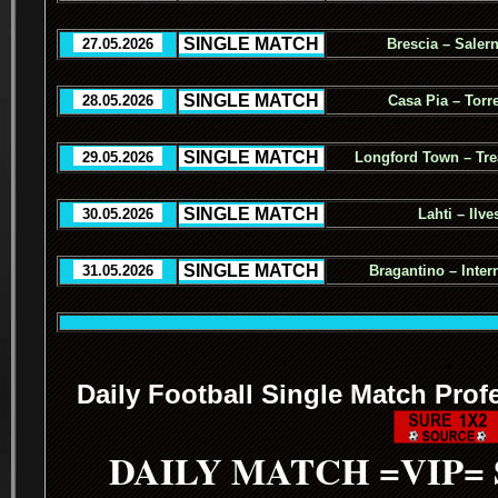
.
SINGLE MATCH
.
..
27.05.2026
..
Brescia – Salern
.
SINGLE MATCH
.
..
28.05.2026
..
Casa Pia – Torr
.
SINGLE MATCH
.
..
29.05.2026
..
Longford Town – Tre
.
SINGLE MATCH
.
..
30.05.2026
..
Lahti – Ilve
.
SINGLE MATCH
.
..
31.05.2026
..
Bragantino – Inter
.
Daily Football Single Match Prof
DAILY MATCH =VIP=