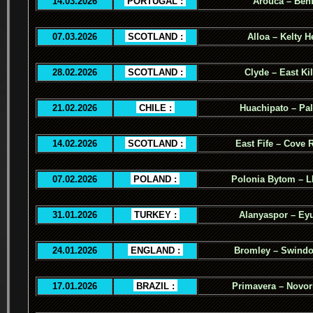
14.03.2026
.
PORTUGAL :
.
Arouca – Benf
07.03.2026
.
SCOTLAND :
.
Alloa – Kelty H
28.02.2026
.
SCOTLAND :
.
Clyde – East Ki
21.02.2026
.
CHILE :
.
Huachipato – Pal
14.02.2026
.
SCOTLAND :
.
East Fife – Cove 
07.02.2026
.
POLAND :
.
Polonia Bytom – 
31.01.2026
.
TURKEY :
.
Alanyaspor – Ey
24.01.2026
.
ENGLAND :
.
Bromley – Swind
17.01.2026
.
BRAZIL :
.
Primavera – Novor