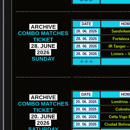
-/- -/- -/-
………………………………
………………………………
.
DATE
.
.
HOM
.
ARCHIVE
.
.
28. 06. 2026
.
Sandviken
COMBO MATCHES
TICKET
.
28. 06. 2026
.
Fortaleza
.
28. JUNE
.
.
28. 06. 2026
.
IR Tanger –
.
2026
.
.
28. 06. 2026
.
Liniers – 
SUNDAY
-/- -/- -/-
………………………………
………………………………
.
.
DATE
.
.
HOM
.
ARCHIVE
.
.
20. 06. 2026
.
Londrina 
COMBO MATCHES
TICKET
.
20. 06. 2026
.
Cobrelo
.
20. JUNE
.
.
20. 06. 2026
.
Celta Vigo 
.
2026
.
.
20. 06. 2026
.
Ciudad Boliva
SATURDAY