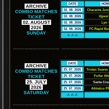
.
DATE
.
.
HOM
.
ARCHIVE
.
.
02. 08. 2026
.
Chacarita Jun
COMBO MATCHES
TICKET
.
02. 08. 2026
.
Ujpest
.
02. AUGUST
.
.
02. 08. 2026
.
Lyn 
.
2026
.
.
02. 08. 2026
.
FC Rapid Buc
SUNDAY
-/- -/- -/-
………………………………
………………………………
.C
.
DATE
.
.
HOM
.
ARCHIVE
.
.
25. 07. 2026
.
Tristan Suarez
COMBO MATCHES
TICKET
.
25. 07. 2026
.
Forfar Ath
.
25. JULY
.
.
25. 07. 2026
.
Santa Cruz
.
2026
.
.
25. 07. 2026
.
Athletico P
SATURDAY
-/- -/- -/-
………………………………
………………………………