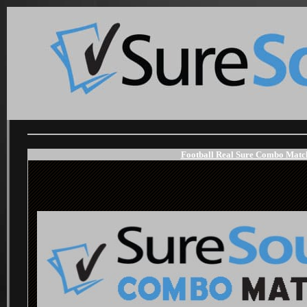
Football Real Sure Combo Match