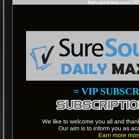
Daily sure betting soccer VI
= VIP SUBSCR
.
We like to welcome you all and thanks
Our aim is to inform you as ac
Earn more mone