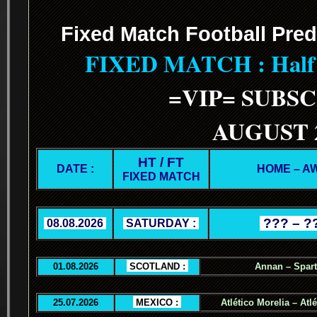
Fixed Match Football Pred
FIXED MATCH : Half T
=VIP= SUBS
AUGUST 
HT / FT
DATE :
HOME – A
FIXED MATCH
.
??? – ?
.
08.08.2026
.
.
SATURDAY :
.
01.08.2026
.
SCOTLAND :
.
Annan – Spar
25.07.2026
.
MEXICO :
.
Atlético Morelia – Atl