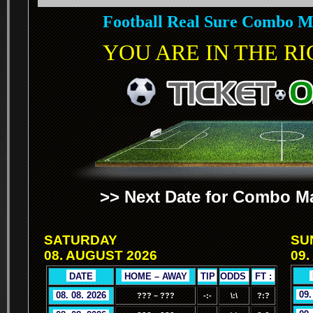
Football Real Sure Combo M
YOU ARE IN THE RIG
>> Next Date for Combo Ma
SATURDAY
SU
08. AUGUST 2026
09.
.
.
DATE
.
.
HOME – AWAY
.
.
TIP
.
ODDS
.
.
FT :
.
.
09.
.
08. 08. 2026
.
??? – ???
-:-
\:\
?:?