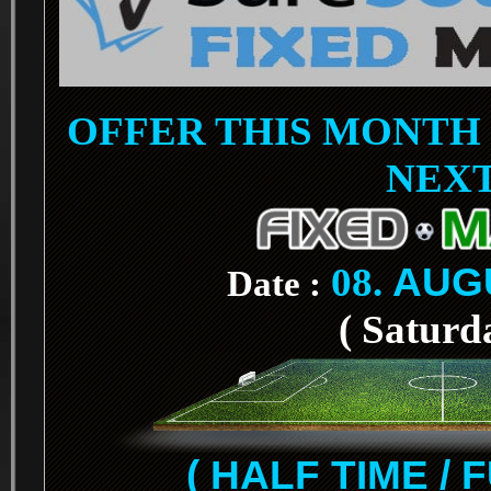
OFFER THIS MONTH 
NEX
08.
AUG
Date :
( Saturd
( HALF TIME / 