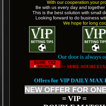
With our cooperation your prof
Be with us every day and together 
This is the best solution with small 
Looking forward to do business wit
We hope for long coop
Our door is always o
>> SURE-SOURCE1X
Offers for VIP DAILY MAX
NEW OFFER FOR ONE
= VIP =