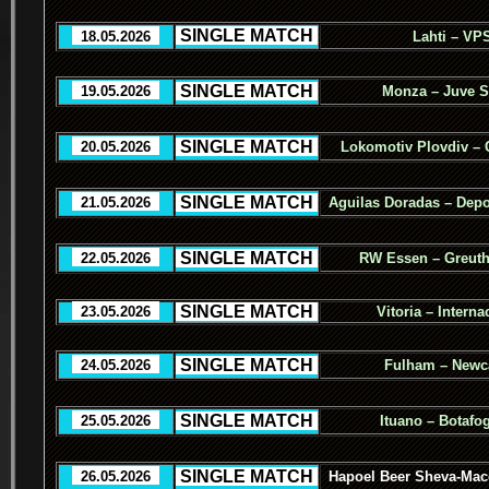
.
SINGLE MATCH
.
..
18.05.2026
..
Lahti – VP
.
SINGLE MATCH
.
..
19.05.2026
..
Monza – Juve S
.
SINGLE MATCH
.
..
20.05.2026
..
Lokomotiv Plovdiv – 
.
SINGLE MATCH
.
..
21.05.2026
..
Aguilas Doradas – Depo
.
SINGLE MATCH
.
..
22.05.2026
..
RW Essen – Greuth
.
SINGLE MATCH
.
..
23.05.2026
..
Vitoria – Interna
.
SINGLE MATCH
.
..
24.05.2026
..
Fulham – Newca
.
SINGLE MATCH
.
..
25.05.2026
..
Ituano – Botafo
.
SINGLE MATCH
.
..
26.05.2026
..
Hapoel Beer Sheva-Macc