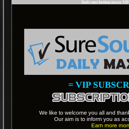
Daily sure betting soccer VI
= VIP SUBSCR
.
We like to welcome you all and thanks
Our aim is to inform you as ac
Earn more mone