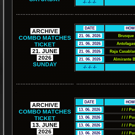
-/- -/- -/-
………………………………
………………………………
.
DATE
.
.
HOM
.
ARCHIVE
.
.
21. 06. 2026
.
Brusque 
COMBO MATCHES
TICKET
.
21. 06. 2026
.
Antofagas
.
21. JUNE
.
.
21. 06. 2026
.
Raja Casabla
.
2026
.
.
21. 06. 2026
.
Almirante 
SUNDAY
-/- -/- -/-
………………………………
………………………………
.
.
DATE
.
.
HOM
.
ARCHIVE
.
.
13. 06. 2026
.
/ / / Po
COMBO MATCHES
TICKET
.
13. 06. 2026
.
/ / / Po
.
13. JUNE
.
.
13. 06. 2026
.
/ / / Po
.
2026
.
.
13. 06. 2026
.
/ / / Po