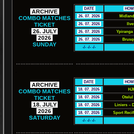
.
DATE
.
.
HOM
.
ARCHIVE
.
.
26. 07. 2026
.
Midland
COMBO MATCHES
TICKET
.
26. 07. 2026
.
Ilve
.
26. JULY
.
.
26. 07. 2026
.
Ypiranga
.
2026
.
.
26. 07. 2026
.
Brusq
SUNDAY
-/- -/- -/-
………………………………
………………………………
.
.
DATE
.
.
HOM
.
ARCHIVE
.
.
18. 07. 2026
.
HJ
COMBO MATCHES
TICKET
.
18. 07. 2026
.
Otelul
.
18. JULY
.
.
18. 07. 2026
.
Liniers – 
.
2026
.
.
18. 07. 2026
.
Sport Reci
SATURDAY
-/- -/- -/-
………………………………
………………………………