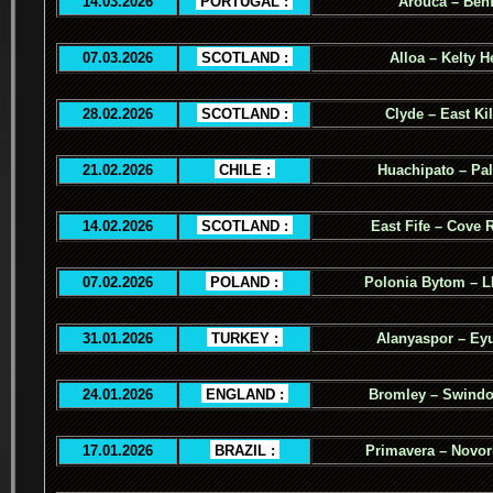
14.03.2026
.
PORTUGAL :
.
Arouca – Benf
07.03.2026
.
SCOTLAND :
.
Alloa – Kelty H
28.02.2026
.
SCOTLAND :
.
Clyde – East Ki
21.02.2026
.
CHILE :
.
Huachipato – Pal
14.02.2026
.
SCOTLAND :
.
East Fife – Cove 
07.02.2026
.
POLAND :
.
Polonia Bytom – 
31.01.2026
.
TURKEY :
.
Alanyaspor – Ey
24.01.2026
.
ENGLAND :
.
Bromley – Swind
17.01.2026
.
BRAZIL :
.
Primavera – Novor