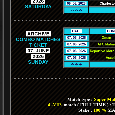
.
2026
.
.
06. 06. 2026
.
Charlesto
SATURDAY
-/- -/- -/-
………………………………
………………………………
.
DATE
.
.
HOM
.
ARCHIVE
.
.
07. 06. 2026
.
Oman –
COMBO MATCHES
TICKET
.
07. 06. 2026
.
AFC Malmo
.
07. JUNE
.
.
07. 06. 2026
.
Deportivo Moro
.
2026
.
.
07. 06. 2026
.
Ascol
SUNDAY
-/- -/- -/-
………………………………
………………………………
Match type :
Super Mult
4 -VIP-
match ( FULL TIME ) / To
Stake :
100 %
MA