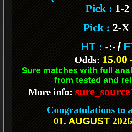
Pick :
1-
.
Pick :
2-X
.
HT :
-:-
/
F
15.00 
Odds:
Sure matches with full ana
from tested and rel
sure_sourc
More info:
.
Congratulations to a
AUGUST
01.
2026
.