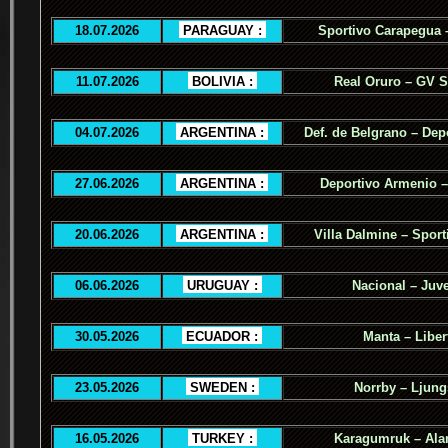
18.07.2026
.
PARAGUAY :
.
Sportivo Carapegua 
11.07.2026
.
BOLIVIA :
.
Real Oruro – GV 
04.07.2026
.
ARGENTINA :
.
Def. de Belgrano – Dep
27.06.2026
.
ARGENTINA :
.
Deportivo Armenio –
20.06.2026
.
ARGENTINA :
.
Villa Dalmine – Sporti
06.06.2026
.
URUGUAY :
.
Nacional – Juv
30.05.2026
.
ECUADOR :
.
Manta – Liber
23.05.2026
.
SWEDEN :
.
Norrby – Ljung
16.05.2026
.
TURKEY :
.
Karagumruk – Ala