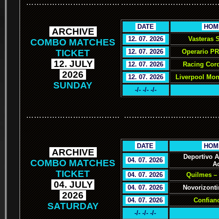
………………………………
………………………………
.
DATE
.
.
HOM
.
ARCHIVE
.
.
12. 07. 2026
.
Vasteras 
COMBO MATCHES
TICKET
.
12. 07. 2026
.
Operario PR
.
12. JULY
.
.
12. 07. 2026
.
Racing Cor
.
2026
.
.
12. 07. 2026
.
Liverpool Mon
SUNDAY
-/- -/- -/-
………………………………
………………………………
.
.
DATE
.
.
HOM
.
ARCHIVE
.
Deportivo 
.
04. 07. 2026
.
COMBO MATCHES
A
TICKET
.
04. 07. 2026
.
Quilmes – 
.
04. JULY
.
.
04. 07. 2026
.
Novorizonti
.
2026
.
.
04. 07. 2026
.
Confianc
SATURDAY
-/- -/- -/-