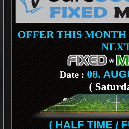
OFFER THIS MONTH 
NEX
08.
AUG
Date :
( Saturd
( HALF TIME / 