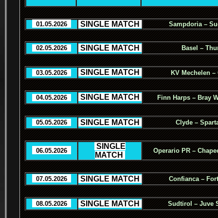
.
SINGLE MATCH
.
..
01.05.2026
..
Sampdoria – Sud
.
SINGLE MATCH
.
..
02.05.2026
..
Basel – Thu
.
SINGLE MATCH
.
..
03.05.2026
..
KV Mechelen –
.
SINGLE MATCH
.
..
04.05.2026
..
Finn Harps – Bray 
.
SINGLE MATCH
.
..
05.05.2026
..
Clyde – Spart
.
SINGLE
..
06.05.2026
..
Operario PR – Chape
MATCH
.
.
SINGLE MATCH
.
..
07.05.2026
..
Confianca – For
.
SINGLE MATCH
.
..
08.05.2026
..
Sudtirol – Juve 