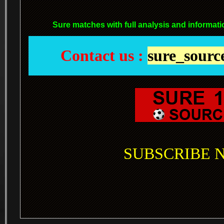
Sure matches with full analysis and informati
Contact us :
sure_sour
SUBSCRIBE NO