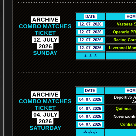
………………………………
………………………………
.
DATE
.
.
HOM
.
ARCHIVE
.
.
12. 07. 2026
.
Vasteras 
COMBO MATCHES
TICKET
.
12. 07. 2026
.
Operario PR
.
12. JULY
.
.
12. 07. 2026
.
Racing Cor
.
2026
.
.
12. 07. 2026
.
Liverpool Mon
SUNDAY
-/- -/- -/-
………………………………
………………………………
.
.
DATE
.
.
HOM
.
ARCHIVE
.
Deportivo 
.
04. 07. 2026
.
COMBO MATCHES
A
TICKET
.
04. 07. 2026
.
Quilmes – 
.
04. JULY
.
.
04. 07. 2026
.
Novorizonti
.
2026
.
.
04. 07. 2026
.
Confianc
SATURDAY
-/- -/- -/-