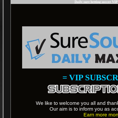
Daily sure betting soccer VI
= VIP SUBSCR
.
We like to welcome you all and thanks
Our aim is to inform you as ac
Earn more mone