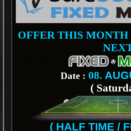
OFFER THIS MONTH 
NEX
08.
AUG
Date :
( Saturd
( HALF TIME / 