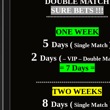
DOUBLE MATCH
SURE BETS !!!
******************************************
ONE WEEK
5
Days (
Single Match
2
Days
(
– VIP – Double M
= 7 Days =
*************************************
TWO WEEKS
8
Days
(
Single Match