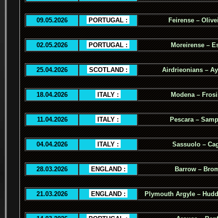
09.05.2026
.
PORTUGAL :
.
Feirense – Olive
02.05.2026
.
PORTUGAL :
.
Moreirense – Es
25.04.2026
.
SCOTLAND :
.
Airdrieonians – Ay
18.04.2026
.
ITALY :
.
Modena – Fros
11.04.2026
.
ITALY :
.
Pescara – Samp
04.04.2026
.
ITALY :
.
Sassuolo – Cag
28.03.2026
.
ENGLAND :
.
Barrow – Bro
21.03.2026
.
ENGLAND :
.
Plymouth Argyle – Hudd