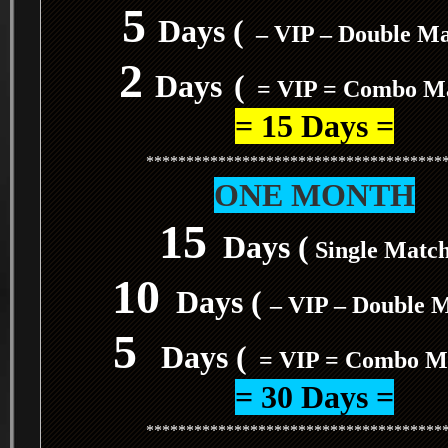
5
Days (
– VIP – Double M
2
Days
(
= VIP = Combo M
= 15 Days =
*************************************
ONE MONTH
15
Days (
Single Matc
10
Days (
– VIP – Double 
5
Days (
= VIP = Combo M
= 30 Days =
*************************************