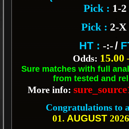
Pick :
1-
.
Pick :
2-X
.
HT :
-:-
/
F
15.00 
Odds:
Sure matches with full ana
from tested and rel
sure_sourc
More info:
.
Congratulations to a
AUGUST
01.
2026
.