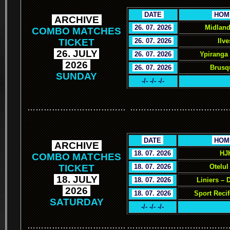
.
DATE
.
.
HOM
.
ARCHIVE
.
.
26. 07. 2026
.
Midland
COMBO MATCHES
TICKET
.
26. 07. 2026
.
Ilve
.
26. JULY
.
.
26. 07. 2026
.
Ypiranga
.
2026
.
.
26. 07. 2026
.
Brusq
SUNDAY
-/- -/- -/-
………………………………
………………………………
.
.
DATE
.
.
HOM
.
ARCHIVE
.
.
18. 07. 2026
.
HJ
COMBO MATCHES
TICKET
.
18. 07. 2026
.
Otelul
.
18. JULY
.
.
18. 07. 2026
.
Liniers – 
.
2026
.
.
18. 07. 2026
.
Sport Reci
SATURDAY
-/- -/- -/-
………………………………
………………………………