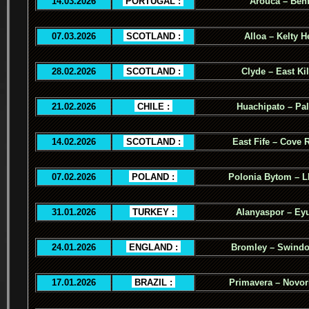
14.03.2026
.
PORTUGAL :
.
Arouca – Benf
07.03.2026
.
SCOTLAND :
.
Alloa – Kelty H
28.02.2026
.
SCOTLAND :
.
Clyde – East Ki
21.02.2026
.
CHILE :
.
Huachipato – Pal
14.02.2026
.
SCOTLAND :
.
East Fife – Cove 
07.02.2026
.
POLAND :
.
Polonia Bytom – 
31.01.2026
.
TURKEY :
.
Alanyaspor – Ey
24.01.2026
.
ENGLAND :
.
Bromley – Swind
17.01.2026
.
BRAZIL :
.
Primavera – Novor