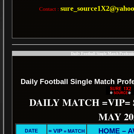
sure_source1X2@yaho
Contact :
Daily Football Single Match Professi
.
Daily Football Single Match Prof
DAILY MATCH =VIP=
MAY 20
HOME – 
= VIP
DATE
= MATCH