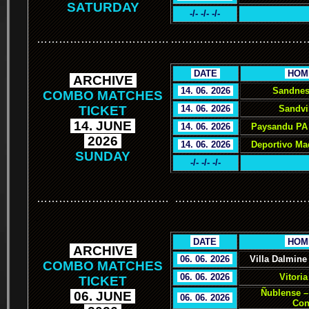
SATURDAY
-/- -/- -/-
………………………………
………………………………
.
DATE
.
.
HOM
.
ARCHIVE
.
.
14. 06. 2026
.
Sandnes
COMBO MATCHES
TICKET
.
14. 06. 2026
.
Sandvi
.
14. JUNE
.
.
14. 06. 2026
.
Paysandu PA 
.
2026
.
.
14. 06. 2026
.
Deportivo Ma
SUNDAY
-/- -/- -/-
………………………………
………………………………
.
.
DATE
.
.
HOM
.
ARCHIVE
.
.
06. 06. 2026
.
Villa Dalmine
COMBO MATCHES
.
06. 06. 2026
.
Vitoria
TICKET
Ñublense –
.
06. JUNE
.
.
06. 06. 2026
.
Con