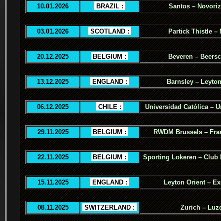
10.01.2026
.
BRAZIL :
.
Santos – Novoriz
03.01.2026
.
SCOTLAND :
.
Partick Thistle –
20.12.2025
.
BELGIUM :
.
Beveren – Beers
13.12.2025
.
ENGLAND :
.
Barnsley – Leyton
06.12.2025
.
CHILE :
.
Universidad Católica – U
29.11.2025
.
BELGIUM :
.
RWDM Brussels – Fra
22.11.2025
.
BELGIUM :
.
Sporting Lokeren – Club
15.11.2025
.
ENGLAND :
.
Leyton Orient – Ex
08.11.2025
.
SWITZERLAND :
.
Zurich – Luz