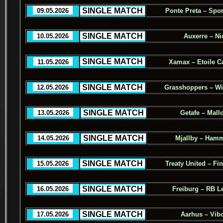
.
SINGLE MATCH
.
..
09.05.2026
..
Ponte Preta – Spor
.
SINGLE MATCH
.
..
10.05.2026
..
Auxerre – Ni
.
SINGLE MATCH
.
..
11.05.2026
..
Xamax – Etoile C
.
SINGLE MATCH
.
..
12.05.2026
..
Grasshoppers – Wi
.
SINGLE MATCH
.
..
13.05.2026
..
Getafe – Mall
.
SINGLE MATCH
.
..
14.05.2026
..
Mjallby – Ham
.
SINGLE MATCH
.
..
15.05.2026
..
Treaty United – Fi
.
SINGLE MATCH
.
..
16.05.2026
..
Freiburg – RB L
.
SINGLE MATCH
.
..
17.05.2026
..
Aarhus – Vib