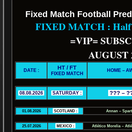
Fixed Match Football Pred
FIXED MATCH : Half T
=VIP= SUBS
AUGUST 
HT / FT
DATE :
HOME – A
FIXED MATCH
.
??? – ?
.
08.08.2026
.
.
SATURDAY :
.
01.08.2026
.
SCOTLAND :
.
Annan – Spar
25.07.2026
.
MEXICO :
.
Atlético Morelia – Atl