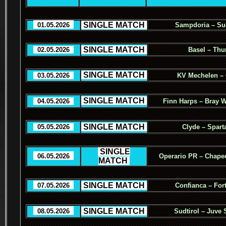
.
SINGLE MATCH
.
..
01.05.2026
..
Sampdoria – Sud
.
SINGLE MATCH
.
..
02.05.2026
..
Basel – Thu
.
SINGLE MATCH
.
..
03.05.2026
..
KV Mechelen –
.
SINGLE MATCH
.
..
04.05.2026
..
Finn Harps – Bray 
.
SINGLE MATCH
.
..
05.05.2026
..
Clyde – Spart
.
SINGLE
..
06.05.2026
..
Operario PR – Chape
MATCH
.
.
SINGLE MATCH
.
..
07.05.2026
..
Confianca – For
.
SINGLE MATCH
.
..
08.05.2026
..
Sudtirol – Juve 