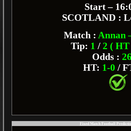
Start – 16
SCOTLAND : L
Match :
Annan –
Tip:
1
/
2 ( HT
Odds :
26
HT:
1-0
/ F
Fixed Match Football Predictio