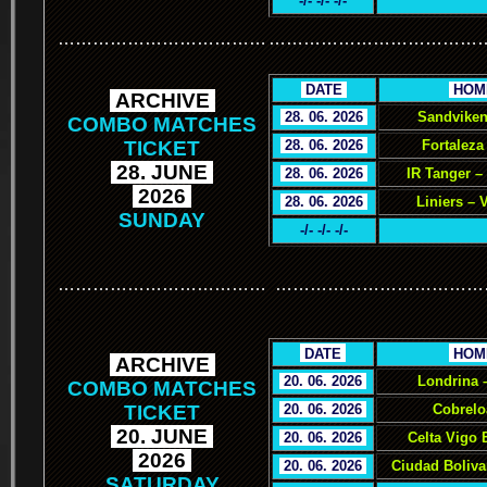
-/- -/- -/-
………………………………
………………………………
.
DATE
.
.
HOM
.
ARCHIVE
.
.
28. 06. 2026
.
Sandviken
COMBO MATCHES
TICKET
.
28. 06. 2026
.
Fortaleza
.
28. JUNE
.
.
28. 06. 2026
.
IR Tanger –
.
2026
.
.
28. 06. 2026
.
Liniers – 
SUNDAY
-/- -/- -/-
………………………………
………………………………
.
.
DATE
.
.
HOM
.
ARCHIVE
.
.
20. 06. 2026
.
Londrina 
COMBO MATCHES
TICKET
.
20. 06. 2026
.
Cobrelo
.
20. JUNE
.
.
20. 06. 2026
.
Celta Vigo 
.
2026
.
.
20. 06. 2026
.
Ciudad Boliva
SATURDAY