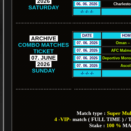
.
2026
.
.
06. 06. 2026
.
Charlesto
SATURDAY
-/- -/- -/-
………………………………
………………………………
.
DATE
.
.
HOM
.
ARCHIVE
.
.
07. 06. 2026
.
Oman –
COMBO MATCHES
TICKET
.
07. 06. 2026
.
AFC Malmo
.
07. JUNE
.
.
07. 06. 2026
.
Deportivo Moro
.
2026
.
.
07. 06. 2026
.
Ascol
SUNDAY
-/- -/- -/-
………………………………
………………………………
Match type :
Super Mult
4 -VIP-
match ( FULL TIME ) / To
Stake :
100 %
MA