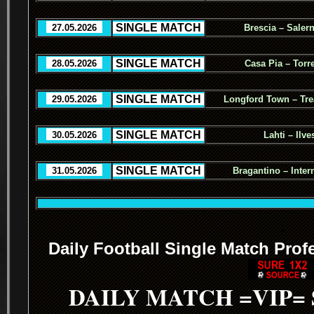
.
SINGLE MATCH
.
..
27.05.2026
..
Brescia – Salern
.
SINGLE MATCH
.
..
28.05.2026
..
Casa Pia – Torr
.
SINGLE MATCH
.
..
29.05.2026
..
Longford Town – Tre
.
SINGLE MATCH
.
..
30.05.2026
..
Lahti – Ilve
.
SINGLE MATCH
.
..
31.05.2026
..
Bragantino – Inter
.
Daily Football Single Match Prof
DAILY MATCH =VIP=