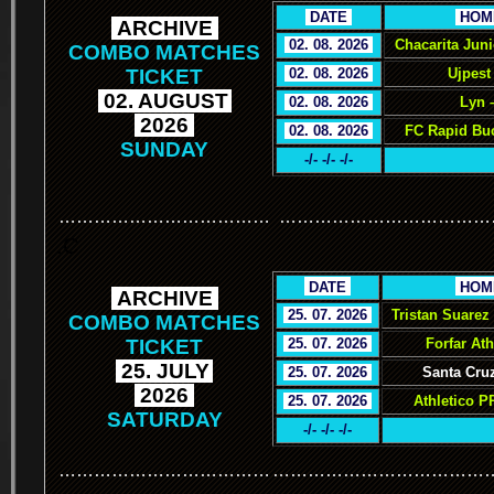
.
DATE
.
.
HOM
.
ARCHIVE
.
.
02. 08. 2026
.
Chacarita Jun
COMBO MATCHES
TICKET
.
02. 08. 2026
.
Ujpest
.
02. AUGUST
.
.
02. 08. 2026
.
Lyn 
.
2026
.
.
02. 08. 2026
.
FC Rapid Buc
SUNDAY
-/- -/- -/-
………………………………
………………………………
.C
.
DATE
.
.
HOM
.
ARCHIVE
.
.
25. 07. 2026
.
Tristan Suarez
COMBO MATCHES
TICKET
.
25. 07. 2026
.
Forfar Ath
.
25. JULY
.
.
25. 07. 2026
.
Santa Cruz
.
2026
.
.
25. 07. 2026
.
Athletico P
SATURDAY
-/- -/- -/-
………………………………
………………………………