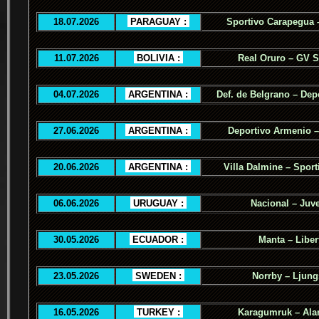
18.07.2026
.
PARAGUAY :
.
Sportivo Carapegua 
11.07.2026
.
BOLIVIA :
.
Real Oruro – GV 
04.07.2026
.
ARGENTINA :
.
Def. de Belgrano – Dep
27.06.2026
.
ARGENTINA :
.
Deportivo Armenio –
20.06.2026
.
ARGENTINA :
.
Villa Dalmine – Sporti
06.06.2026
.
URUGUAY :
.
Nacional – Juv
30.05.2026
.
ECUADOR :
.
Manta – Liber
23.05.2026
.
SWEDEN :
.
Norrby – Ljung
16.05.2026
.
TURKEY :
.
Karagumruk – Ala