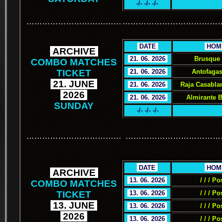
-/- -/- -/-
………………………………
………………………………
.
DATE
.
.
HOM
.
ARCHIVE
.
.
21. 06. 2026
.
Brusque 
COMBO MATCHES
TICKET
.
21. 06. 2026
.
Antofagas
.
21. JUNE
.
.
21. 06. 2026
.
Raja Casabla
.
2026
.
.
21. 06. 2026
.
Almirante 
SUNDAY
-/- -/- -/-
………………………………
………………………………
.
.
DATE
.
.
HOM
.
ARCHIVE
.
.
13. 06. 2026
.
/ / / Po
COMBO MATCHES
TICKET
.
13. 06. 2026
.
/ / / Po
.
13. JUNE
.
.
13. 06. 2026
.
/ / / Po
.
2026
.
.
13. 06. 2026
.
/ / / Po