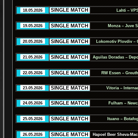
.
SINGLE MATCH
.
..
18.05.2026
..
Lahti – VP
.
SINGLE MATCH
.
..
19.05.2026
..
Monza – Juve S
.
SINGLE MATCH
.
..
20.05.2026
..
Lokomotiv Plovdiv – 
.
SINGLE MATCH
.
..
21.05.2026
..
Aguilas Doradas – Depo
.
SINGLE MATCH
.
..
22.05.2026
..
RW Essen – Greuth
.
SINGLE MATCH
.
..
23.05.2026
..
Vitoria – Interna
.
SINGLE MATCH
.
..
24.05.2026
..
Fulham – Newca
.
SINGLE MATCH
.
..
25.05.2026
..
Ituano – Botafo
.
SINGLE MATCH
.
..
26.05.2026
..
Hapoel Beer Sheva-Macc