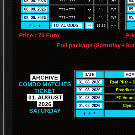
.
09.
.
08. 08. 2026
.
??? – ???
-:-
\:\
?:?
.
09.
.
08. 08. 2026
.
??? – ???
-:-
\:\
?:?
.
09.
.
08. 08. 2026
.
??? – ???
-:-
\:\
?:?
-/- -/- -/-
.
TOTAL ODDS :
.
.
=>
= =
-
??.??
Price : 70 Euro
Pri
Full package (Saturday
+
Sun
.
.
DATE
.
.
HOM
.
ARCHIVE
.
.
01. 08. 2026
.
Real Pilar –
COMBO MATCHES
TICKET
.
01. 08. 2026
.
Fredrikst
.
01. AUGUST
.
.
01. 08. 2026
.
FC Volunt
.
2026
.
.
01. 08. 2026
.
Clyde 
SATURDAY
-/- -/- -/-
………………………………
………………………………