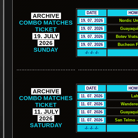
.
DATE
.
.
HOM
.
ARCHIVE
.
.
19. 07. 2026
.
Nordic Un
COMBO MATCHES
TICKET
.
19. 07. 2026
.
Guayaqui
.
19. JULY
.
.
19. 07. 2026
.
Botev Vrat
.
2026
.
.
19. 07. 2026
.
Bucheon F
SUNDAY
-/- -/- -/-
………………………………
………………………………
.
.
DATE
.
.
HOM
.
ARCHIVE
.
.
11. 07. 2026
.
Lah
COMBO MATCHES
TICKET
.
11. 07. 2026
.
Wanderer
.
11. JULY
.
.
11. 07. 2026
.
Guayaquil
.
2026
.
.
11. 07. 2026
.
San Telmo –
SATURDAY
-/- -/- -/-