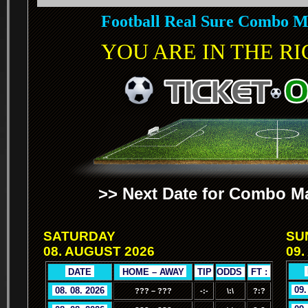
Football Real Sure Combo M
YOU ARE IN THE RIG
>> Next Date for Combo Ma
SATURDAY
SU
08. AUGUST 2026
09.
.
.
DATE
.
.
HOME – AWAY
.
.
TIP
.
ODDS
.
.
FT :
.
.
09.
.
08. 08. 2026
.
??? – ???
-:-
\:\
?:?