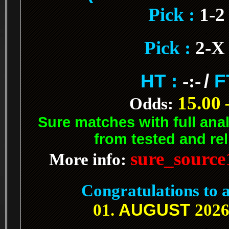
Pick :
1-
.
Pick :
2-X
.
HT :
-:-
/
F
15.00 
Odds:
Sure matches with full ana
from tested and rel
sure_sourc
More info:
.
Congratulations to a
AUGUST
01.
2026
.