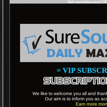
Daily sure betting soccer VI
= VIP SUBSCR
.
We like to welcome you all and thanks
Our aim is to inform you as ac
Earn more mone