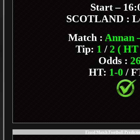
Start – 16
SCOTLAND : L
Match :
Annan –
Tip:
1
/
2 ( HT
Odds :
26
HT:
1-0
/ F
Fixed Match Football Predictio