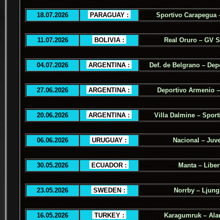
18.07.2026
.
PARAGUAY :
.
Sportivo Carapegua 
11.07.2026
.
BOLIVIA :
.
Real Oruro – GV 
04.07.2026
.
ARGENTINA :
.
Def. de Belgrano – Dep
27.06.2026
.
ARGENTINA :
.
Deportivo Armenio –
20.06.2026
.
ARGENTINA :
.
Villa Dalmine – Sporti
06.06.2026
.
URUGUAY :
.
Nacional – Juv
30.05.2026
.
ECUADOR :
.
Manta – Liber
23.05.2026
.
SWEDEN :
.
Norrby – Ljung
16.05.2026
.
TURKEY :
.
Karagumruk – Ala