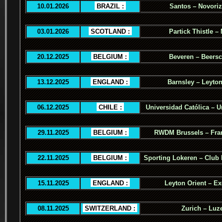
10.01.2026
.
BRAZIL :
.
Santos – Novoriz
03.01.2026
.
SCOTLAND :
.
Partick Thistle –
20.12.2025
.
BELGIUM :
.
Beveren – Beers
13.12.2025
.
ENGLAND :
.
Barnsley – Leyton
06.12.2025
.
CHILE :
.
Universidad Católica – U
29.11.2025
.
BELGIUM :
.
RWDM Brussels – Fra
22.11.2025
.
BELGIUM :
.
Sporting Lokeren – Club
15.11.2025
.
ENGLAND :
.
Leyton Orient – Ex
08.11.2025
.
SWITZERLAND :
.
Zurich – Luz