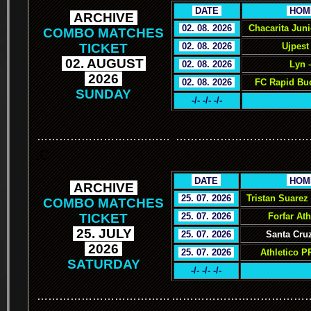
.
DATE
.
.
HOM
.
ARCHIVE
.
.
02. 08. 2026
.
Chacarita Jun
COMBO MATCHES
TICKET
.
02. 08. 2026
.
Ujpest
.
02. AUGUST
.
.
02. 08. 2026
.
Lyn 
.
2026
.
.
02. 08. 2026
.
FC Rapid Buc
SUNDAY
-/- -/- -/-
………………………………
………………………………
.C
.
DATE
.
.
HOM
.
ARCHIVE
.
.
25. 07. 2026
.
Tristan Suarez
COMBO MATCHES
TICKET
.
25. 07. 2026
.
Forfar Ath
.
25. JULY
.
.
25. 07. 2026
.
Santa Cruz
.
2026
.
.
25. 07. 2026
.
Athletico P
SATURDAY
-/- -/- -/-
………………………………
………………………………