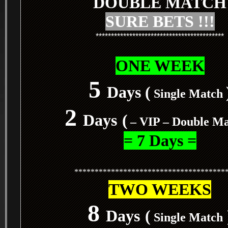
DOUBLE MATCH
SURE BETS !!!
******************************************
ONE WEEK
5
Days (
Single Match
2
Days
(
– VIP – Double M
= 7 Days =
*************************************
TWO WEEKS
8
Days
(
Single Match