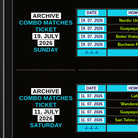
.
DATE
.
.
HOM
.
ARCHIVE
.
.
19. 07. 2026
.
Nordic Un
COMBO MATCHES
TICKET
.
19. 07. 2026
.
Guayaqui
.
19. JULY
.
.
19. 07. 2026
.
Botev Vrat
.
2026
.
.
19. 07. 2026
.
Bucheon F
SUNDAY
-/- -/- -/-
………………………………
………………………………
.
.
DATE
.
.
HOM
.
ARCHIVE
.
.
11. 07. 2026
.
Lah
COMBO MATCHES
TICKET
.
11. 07. 2026
.
Wanderer
.
11. JULY
.
.
11. 07. 2026
.
Guayaquil
.
2026
.
.
11. 07. 2026
.
San Telmo –
SATURDAY
-/- -/- -/-