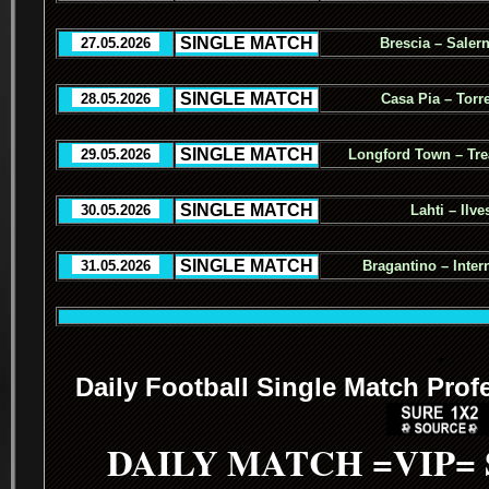
.
SINGLE MATCH
.
..
27.05.2026
..
Brescia – Salern
.
SINGLE MATCH
.
..
28.05.2026
..
Casa Pia – Torr
.
SINGLE MATCH
.
..
29.05.2026
..
Longford Town – Tre
.
SINGLE MATCH
.
..
30.05.2026
..
Lahti – Ilve
.
SINGLE MATCH
.
..
31.05.2026
..
Bragantino – Inter
.
Daily Football Single Match Prof
DAILY MATCH =VIP=