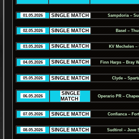
.
SINGLE MATCH
.
..
01.05.2026
..
Sampdoria – Sud
.
SINGLE MATCH
.
..
02.05.2026
..
Basel – Thu
.
SINGLE MATCH
.
..
03.05.2026
..
KV Mechelen –
.
SINGLE MATCH
.
..
04.05.2026
..
Finn Harps – Bray 
.
SINGLE MATCH
.
..
05.05.2026
..
Clyde – Spart
.
SINGLE
..
06.05.2026
..
Operario PR – Chape
MATCH
.
.
SINGLE MATCH
.
..
07.05.2026
..
Confianca – For
.
SINGLE MATCH
.
..
08.05.2026
..
Sudtirol – Juve 