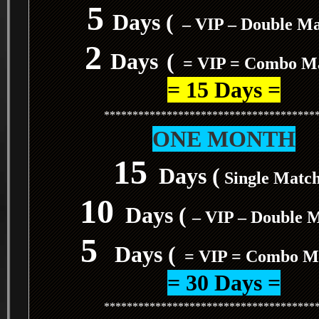
5
Days (
– VIP – Double M
2
Days
(
= VIP = Combo M
= 15 Days =
*************************************
ONE MONTH
15
Days (
Single Matc
10
Days (
– VIP – Double 
5
Days (
= VIP = Combo M
= 30 Days =
*************************************