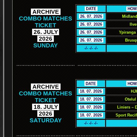
.
DATE
.
.
HOM
.
ARCHIVE
.
.
26. 07. 2026
.
Midland
COMBO MATCHES
TICKET
.
26. 07. 2026
.
Ilve
.
26. JULY
.
.
26. 07. 2026
.
Ypiranga
.
2026
.
.
26. 07. 2026
.
Brusq
SUNDAY
-/- -/- -/-
………………………………
………………………………
.
.
DATE
.
.
HOM
.
ARCHIVE
.
.
18. 07. 2026
.
HJ
COMBO MATCHES
TICKET
.
18. 07. 2026
.
Otelul
.
18. JULY
.
.
18. 07. 2026
.
Liniers – 
.
2026
.
.
18. 07. 2026
.
Sport Reci
SATURDAY
-/- -/- -/-
………………………………
………………………………