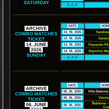
SATURDAY
-/- -/- -/-
………………………………
………………………………
.
DATE
.
.
HOM
.
ARCHIVE
.
.
14. 06. 2026
.
Sandnes
COMBO MATCHES
TICKET
.
14. 06. 2026
.
Sandvi
.
14. JUNE
.
.
14. 06. 2026
.
Paysandu PA 
.
2026
.
.
14. 06. 2026
.
Deportivo Ma
SUNDAY
-/- -/- -/-
………………………………
………………………………
.
.
DATE
.
.
HOM
.
ARCHIVE
.
.
06. 06. 2026
.
Villa Dalmine
COMBO MATCHES
.
06. 06. 2026
.
Vitoria
TICKET
Ñublense –
.
06. JUNE
.
.
06. 06. 2026
.
Con