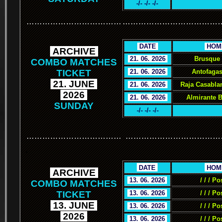
-/- -/- -/-
………………………………
………………………………
.
DATE
.
.
HOM
.
ARCHIVE
.
.
21. 06. 2026
.
Brusque 
COMBO MATCHES
TICKET
.
21. 06. 2026
.
Antofagas
.
21. JUNE
.
.
21. 06. 2026
.
Raja Casabla
.
2026
.
.
21. 06. 2026
.
Almirante 
SUNDAY
-/- -/- -/-
………………………………
………………………………
.
.
DATE
.
.
HOM
.
ARCHIVE
.
.
13. 06. 2026
.
/ / / Po
COMBO MATCHES
TICKET
.
13. 06. 2026
.
/ / / Po
.
13. JUNE
.
.
13. 06. 2026
.
/ / / Po
.
2026
.
.
13. 06. 2026
.
/ / / Po