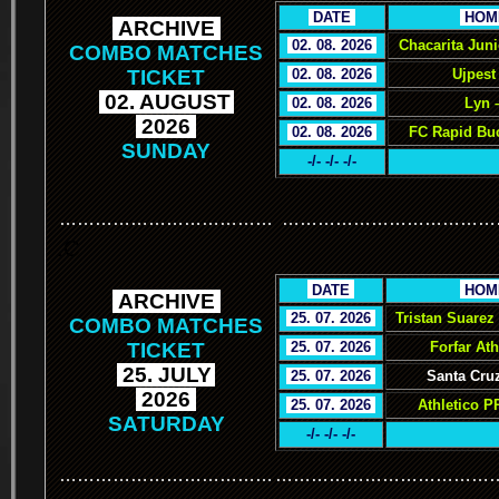
.
DATE
.
.
HOM
.
ARCHIVE
.
.
02. 08. 2026
.
Chacarita Jun
COMBO MATCHES
TICKET
.
02. 08. 2026
.
Ujpest
.
02. AUGUST
.
.
02. 08. 2026
.
Lyn 
.
2026
.
.
02. 08. 2026
.
FC Rapid Buc
SUNDAY
-/- -/- -/-
………………………………
………………………………
.C
.
DATE
.
.
HOM
.
ARCHIVE
.
.
25. 07. 2026
.
Tristan Suarez
COMBO MATCHES
TICKET
.
25. 07. 2026
.
Forfar Ath
.
25. JULY
.
.
25. 07. 2026
.
Santa Cruz
.
2026
.
.
25. 07. 2026
.
Athletico P
SATURDAY
-/- -/- -/-
………………………………
………………………………