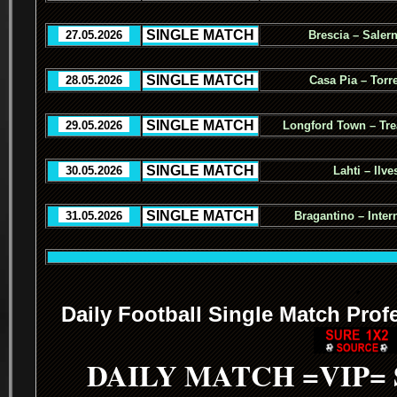
.
SINGLE MATCH
.
..
27.05.2026
..
Brescia – Salern
.
SINGLE MATCH
.
..
28.05.2026
..
Casa Pia – Torr
.
SINGLE MATCH
.
..
29.05.2026
..
Longford Town – Tre
.
SINGLE MATCH
.
..
30.05.2026
..
Lahti – Ilve
.
SINGLE MATCH
.
..
31.05.2026
..
Bragantino – Inter
.
Daily Football Single Match Prof
DAILY MATCH =VIP=