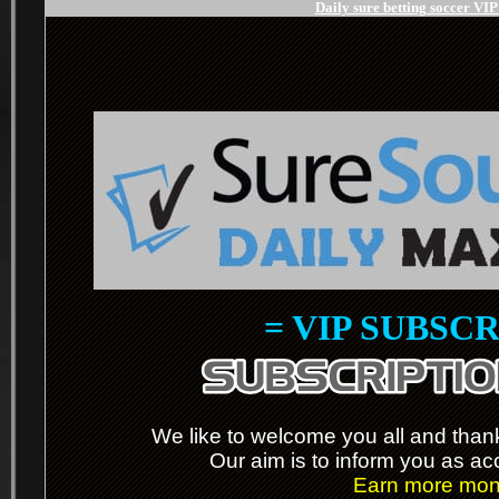
Daily sure betting soccer VI
= VIP SUBSCR
.
We like to welcome you all and thanks
Our aim is to inform you as ac
Earn more mone