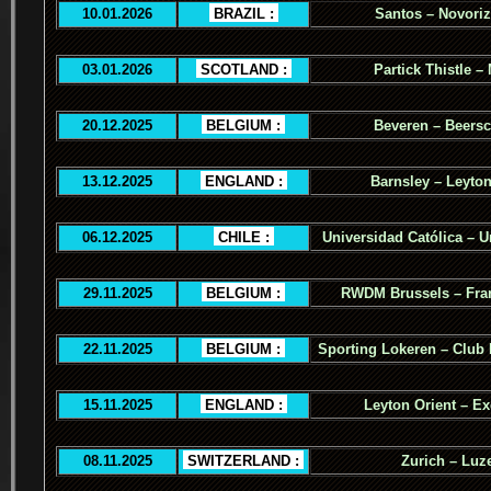
10.01.2026
.
BRAZIL :
.
Santos – Novoriz
03.01.2026
.
SCOTLAND :
.
Partick Thistle –
20.12.2025
.
BELGIUM :
.
Beveren – Beers
13.12.2025
.
ENGLAND :
.
Barnsley – Leyton
06.12.2025
.
CHILE :
.
Universidad Católica – U
29.11.2025
.
BELGIUM :
.
RWDM Brussels – Fra
22.11.2025
.
BELGIUM :
.
Sporting Lokeren – Club
15.11.2025
.
ENGLAND :
.
Leyton Orient – Ex
08.11.2025
.
SWITZERLAND :
.
Zurich – Luz