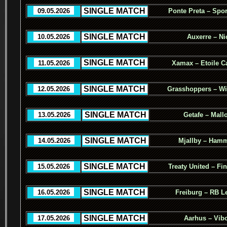
.
SINGLE MATCH
.
..
09.05.2026
..
Ponte Preta – Spor
.
SINGLE MATCH
.
..
10.05.2026
..
Auxerre – Ni
.
SINGLE MATCH
.
..
11.05.2026
..
Xamax – Etoile C
.
SINGLE MATCH
.
..
12.05.2026
..
Grasshoppers – Wi
.
SINGLE MATCH
.
..
13.05.2026
..
Getafe – Mall
.
SINGLE MATCH
.
..
14.05.2026
..
Mjallby – Ham
.
SINGLE MATCH
.
..
15.05.2026
..
Treaty United – Fi
.
SINGLE MATCH
.
..
16.05.2026
..
Freiburg – RB L
.
SINGLE MATCH
.
..
17.05.2026
..
Aarhus – Vib