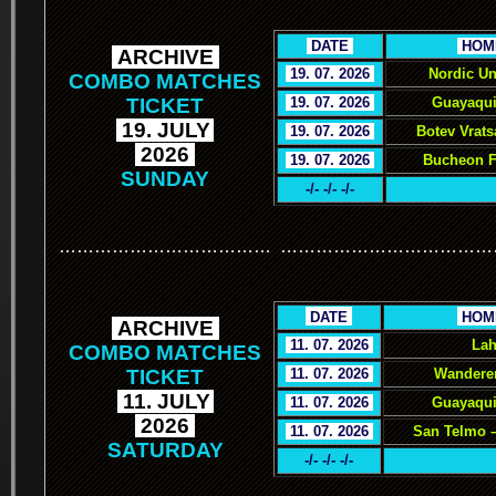
.
DATE
.
.
HOM
.
ARCHIVE
.
.
19. 07. 2026
.
Nordic Un
COMBO MATCHES
TICKET
.
19. 07. 2026
.
Guayaqui
.
19. JULY
.
.
19. 07. 2026
.
Botev Vrat
.
2026
.
.
19. 07. 2026
.
Bucheon F
SUNDAY
-/- -/- -/-
………………………………
………………………………
.
.
DATE
.
.
HOM
.
ARCHIVE
.
.
11. 07. 2026
.
Lah
COMBO MATCHES
TICKET
.
11. 07. 2026
.
Wanderer
.
11. JULY
.
.
11. 07. 2026
.
Guayaquil
.
2026
.
.
11. 07. 2026
.
San Telmo –
SATURDAY
-/- -/- -/-