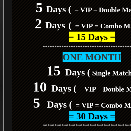
5
Days (
– VIP – Double M
2
Days
(
= VIP = Combo M
= 15 Days =
*************************************
ONE MONTH
15
Days (
Single Matc
10
Days (
– VIP – Double 
5
Days (
= VIP = Combo M
= 30 Days =
*************************************