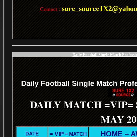
sure_source1X2@yaho
Contact :
Daily Football Single Match Professi
.
Daily Football Single Match Prof
DAILY MATCH =VIP=
MAY 20
HOME – 
= VIP
DATE
= MATCH