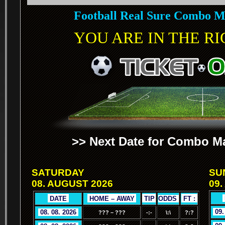
Football Real Sure Combo M
YOU ARE IN THE RIG
>> Next Date for Combo Ma
SATURDAY
SU
08. AUGUST 2026
09.
.
.
DATE
.
.
HOME – AWAY
.
.
TIP
.
ODDS
.
.
FT :
.
.
09.
.
08. 08. 2026
.
??? – ???
-:-
\:\
?:?