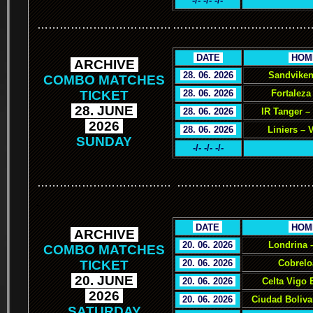
-/- -/- -/-
………………………………
………………………………
.
DATE
.
.
HOM
.
ARCHIVE
.
.
28. 06. 2026
.
Sandviken
COMBO MATCHES
TICKET
.
28. 06. 2026
.
Fortaleza
.
28. JUNE
.
.
28. 06. 2026
.
IR Tanger –
.
2026
.
.
28. 06. 2026
.
Liniers – 
SUNDAY
-/- -/- -/-
………………………………
………………………………
.
.
DATE
.
.
HOM
.
ARCHIVE
.
.
20. 06. 2026
.
Londrina 
COMBO MATCHES
TICKET
.
20. 06. 2026
.
Cobrelo
.
20. JUNE
.
.
20. 06. 2026
.
Celta Vigo 
.
2026
.
.
20. 06. 2026
.
Ciudad Boliva
SATURDAY