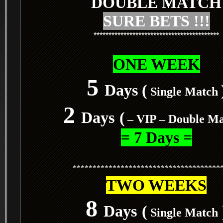
DOUBLE MATCH
SURE BETS !!!
******************************************
ONE WEEK
5
Days (
Single Match
2
Days
(
– VIP – Double M
= 7 Days =
*************************************
TWO WEEKS
8
Days
(
Single Match