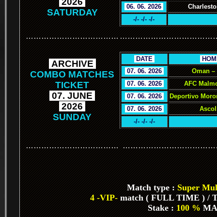
.
2026
.
.
06. 06. 2026
.
Charlesto
SATURDAY
-/- -/- -/-
………………………………
………………………………
.
DATE
.
.
HOM
.
ARCHIVE
.
.
07. 06. 2026
.
Oman –
COMBO MATCHES
TICKET
.
07. 06. 2026
.
AFC Malmo
.
07. JUNE
.
.
07. 06. 2026
.
Deportivo Moro
.
2026
.
.
07. 06. 2026
.
Ascol
SUNDAY
-/- -/- -/-
………………………………
………………………………
Match type :
Super Mult
4 -VIP-
match ( FULL TIME ) / To
Stake :
100 %
MA