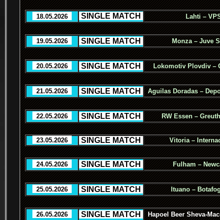
.
SINGLE MATCH
.
..
18.05.2026
..
Lahti – VP
.
SINGLE MATCH
.
..
19.05.2026
..
Monza – Juve S
.
SINGLE MATCH
.
..
20.05.2026
..
Lokomotiv Plovdiv – 
.
SINGLE MATCH
.
..
21.05.2026
..
Aguilas Doradas – Depo
.
SINGLE MATCH
.
..
22.05.2026
..
RW Essen – Greuth
.
SINGLE MATCH
.
..
23.05.2026
..
Vitoria – Interna
.
SINGLE MATCH
.
..
24.05.2026
..
Fulham – Newca
.
SINGLE MATCH
.
..
25.05.2026
..
Ituano – Botafo
.
SINGLE MATCH
.
..
26.05.2026
..
Hapoel Beer Sheva-Macc