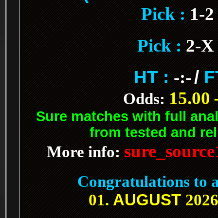
Pick :
1-
.
Pick :
2-X
.
HT :
-:-
/
F
15.00 
Odds:
Sure matches with full ana
from tested and rel
sure_sourc
More info:
.
Congratulations to a
AUGUST
01.
2026
.