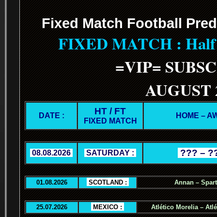
Fixed Match Football Pred
FIXED MATCH : Half T
=VIP= SUBS
AUGUST 
HT / FT
DATE :
HOME – A
FIXED MATCH
.
??? – ?
.
08.08.2026
.
.
SATURDAY :
.
01.08.2026
.
SCOTLAND :
.
Annan – Spar
25.07.2026
.
MEXICO :
.
Atlético Morelia – Atl