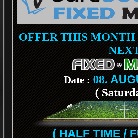
OFFER THIS MONTH 
NEX
08.
AUG
Date :
( Saturd
( HALF TIME / 