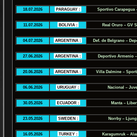
18.07.2026
.
PARAGUAY :
.
Sportivo Carapegua 
11.07.2026
.
BOLIVIA :
.
Real Oruro – GV 
04.07.2026
.
ARGENTINA :
.
Def. de Belgrano – Dep
27.06.2026
.
ARGENTINA :
.
Deportivo Armenio –
20.06.2026
.
ARGENTINA :
.
Villa Dalmine – Sporti
06.06.2026
.
URUGUAY :
.
Nacional – Juv
30.05.2026
.
ECUADOR :
.
Manta – Liber
23.05.2026
.
SWEDEN :
.
Norrby – Ljung
16.05.2026
.
TURKEY :
.
Karagumruk – Ala