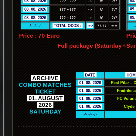
.
09.
.
08. 08. 2026
.
??? – ???
-:-
\:\
?:?
.
09.
.
08. 08. 2026
.
??? – ???
-:-
\:\
?:?
.
09.
.
08. 08. 2026
.
??? – ???
-:-
\:\
?:?
-/- -/- -/-
.
TOTAL ODDS :
.
.
=>
= =
-
??.??
Price : 70 Euro
Pri
Full package (Saturday
+
Sun
.
.
DATE
.
.
HOM
.
ARCHIVE
.
.
01. 08. 2026
.
Real Pilar –
COMBO MATCHES
TICKET
.
01. 08. 2026
.
Fredrikst
.
01. AUGUST
.
.
01. 08. 2026
.
FC Volunt
.
2026
.
.
01. 08. 2026
.
Clyde 
SATURDAY
-/- -/- -/-
………………………………
………………………………