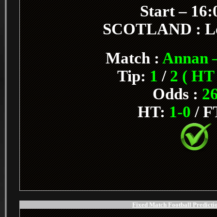
Start – 16
SCOTLAND : L
Match :
Annan –
Tip:
1
/
2 ( HT
Odds :
26
HT:
1-0
/ F
Fixed Match Football Predictio