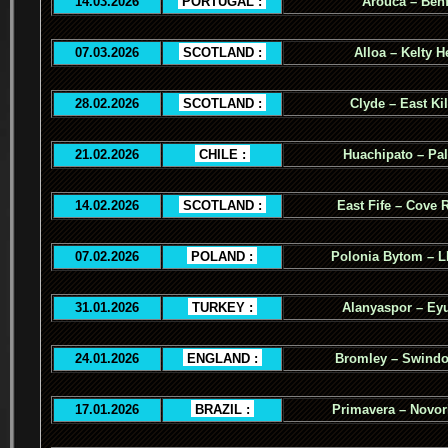
14.03.2026
.
PORTUGAL :
.
Arouca – Benf
07.03.2026
.
SCOTLAND :
.
Alloa – Kelty H
28.02.2026
.
SCOTLAND :
.
Clyde – East Ki
21.02.2026
.
CHILE :
.
Huachipato – Pal
14.02.2026
.
SCOTLAND :
.
East Fife – Cove 
07.02.2026
.
POLAND :
.
Polonia Bytom – 
31.01.2026
.
TURKEY :
.
Alanyaspor – Ey
24.01.2026
.
ENGLAND :
.
Bromley – Swind
17.01.2026
.
BRAZIL :
.
Primavera – Novor