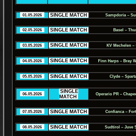
.
SINGLE MATCH
.
..
01.05.2026
..
Sampdoria – Sud
.
SINGLE MATCH
.
..
02.05.2026
..
Basel – Thu
.
SINGLE MATCH
.
..
03.05.2026
..
KV Mechelen –
.
SINGLE MATCH
.
..
04.05.2026
..
Finn Harps – Bray 
.
SINGLE MATCH
.
..
05.05.2026
..
Clyde – Spart
.
SINGLE
..
06.05.2026
..
Operario PR – Chape
MATCH
.
.
SINGLE MATCH
.
..
07.05.2026
..
Confianca – For
.
SINGLE MATCH
.
..
08.05.2026
..
Sudtirol – Juve 