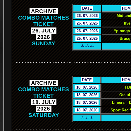
.
DATE
.
.
HOM
.
ARCHIVE
.
.
26. 07. 2026
.
Midland
COMBO MATCHES
TICKET
.
26. 07. 2026
.
Ilve
.
26. JULY
.
.
26. 07. 2026
.
Ypiranga
.
2026
.
.
26. 07. 2026
.
Brusq
SUNDAY
-/- -/- -/-
………………………………
………………………………
.
.
DATE
.
.
HOM
.
ARCHIVE
.
.
18. 07. 2026
.
HJ
COMBO MATCHES
TICKET
.
18. 07. 2026
.
Otelul
.
18. JULY
.
.
18. 07. 2026
.
Liniers – 
.
2026
.
.
18. 07. 2026
.
Sport Reci
SATURDAY
-/- -/- -/-
………………………………
………………………………