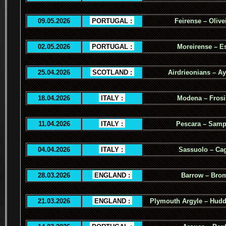
09.05.2026
.
PORTUGAL :
.
Feirense – Olive
02.05.2026
.
PORTUGAL :
.
Moreirense – Es
25.04.2026
.
SCOTLAND :
.
Airdrieonians – Ay
18.04.2026
.
ITALY :
.
Modena – Fros
11.04.2026
.
ITALY :
.
Pescara – Samp
04.04.2026
.
ITALY :
.
Sassuolo – Cag
28.03.2026
.
ENGLAND :
.
Barrow – Bro
21.03.2026
.
ENGLAND :
.
Plymouth Argyle – Hudd