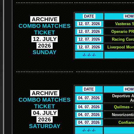
………………………………
………………………………
.
DATE
.
.
HOM
.
ARCHIVE
.
.
12. 07. 2026
.
Vasteras 
COMBO MATCHES
TICKET
.
12. 07. 2026
.
Operario PR
.
12. JULY
.
.
12. 07. 2026
.
Racing Cor
.
2026
.
.
12. 07. 2026
.
Liverpool Mon
SUNDAY
-/- -/- -/-
………………………………
………………………………
.
.
DATE
.
.
HOM
.
ARCHIVE
.
Deportivo 
.
04. 07. 2026
.
COMBO MATCHES
A
TICKET
.
04. 07. 2026
.
Quilmes – 
.
04. JULY
.
.
04. 07. 2026
.
Novorizonti
.
2026
.
.
04. 07. 2026
.
Confianc
SATURDAY
-/- -/- -/-