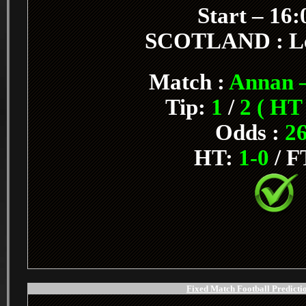
Start – 16
SCOTLAND : L
Match :
Annan –
Tip:
1
/
2 ( HT
Odds :
26
HT:
1-0
/ F
Fixed Match Football Predictio