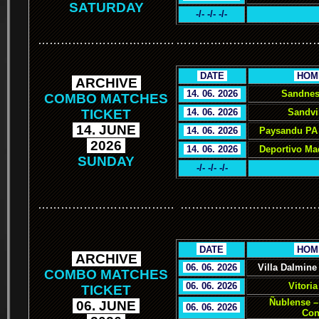
SATURDAY
-/- -/- -/-
………………………………
………………………………
.
DATE
.
.
HOM
.
ARCHIVE
.
.
14. 06. 2026
.
Sandnes
COMBO MATCHES
TICKET
.
14. 06. 2026
.
Sandvi
.
14. JUNE
.
.
14. 06. 2026
.
Paysandu PA 
.
2026
.
.
14. 06. 2026
.
Deportivo Ma
SUNDAY
-/- -/- -/-
………………………………
………………………………
.
.
DATE
.
.
HOM
.
ARCHIVE
.
.
06. 06. 2026
.
Villa Dalmine
COMBO MATCHES
.
06. 06. 2026
.
Vitoria
TICKET
Ñublense –
.
06. JUNE
.
.
06. 06. 2026
.
Con