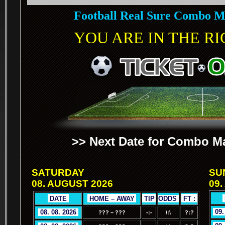
Football Real Sure Combo M
YOU ARE IN THE RIG
>> Next Date for Combo Ma
SATURDAY
SU
08. AUGUST 2026
09.
.
.
DATE
.
.
HOME – AWAY
.
.
TIP
.
ODDS
.
.
FT :
.
.
09.
.
08. 08. 2026
.
??? – ???
-:-
\:\
?:?