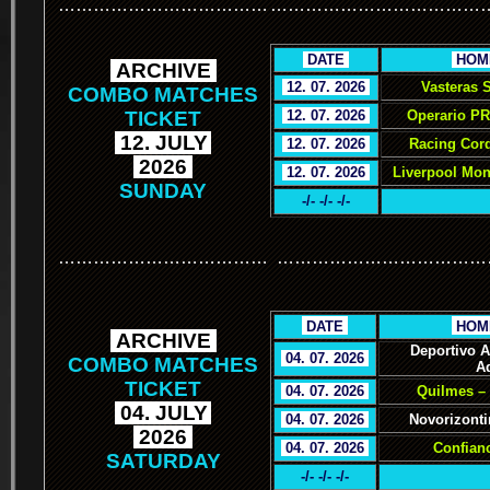
………………………………
………………………………
.
DATE
.
.
HOM
.
ARCHIVE
.
.
12. 07. 2026
.
Vasteras 
COMBO MATCHES
TICKET
.
12. 07. 2026
.
Operario PR
.
12. JULY
.
.
12. 07. 2026
.
Racing Cor
.
2026
.
.
12. 07. 2026
.
Liverpool Mon
SUNDAY
-/- -/- -/-
………………………………
………………………………
.
.
DATE
.
.
HOM
.
ARCHIVE
.
Deportivo 
.
04. 07. 2026
.
COMBO MATCHES
A
TICKET
.
04. 07. 2026
.
Quilmes – 
.
04. JULY
.
.
04. 07. 2026
.
Novorizonti
.
2026
.
.
04. 07. 2026
.
Confianc
SATURDAY
-/- -/- -/-