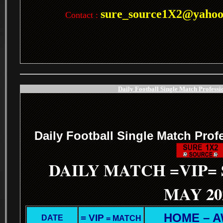
sure_source1X2@yaho
Contact :
Daily Football Single Match Professi
.
Daily Football Single Match Prof
DAILY MATCH =VIP=
MAY 20
HOME – 
= VIP
DATE
= MATCH