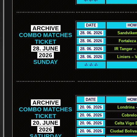
-/- -/- -/-
………………………………
………………………………
.
DATE
.
.
HOM
.
ARCHIVE
.
.
28. 06. 2026
.
Sandviken
COMBO MATCHES
TICKET
.
28. 06. 2026
.
Fortaleza
.
28. JUNE
.
.
28. 06. 2026
.
IR Tanger –
.
2026
.
.
28. 06. 2026
.
Liniers – 
SUNDAY
-/- -/- -/-
………………………………
………………………………
.
.
DATE
.
.
HOM
.
ARCHIVE
.
.
20. 06. 2026
.
Londrina 
COMBO MATCHES
TICKET
.
20. 06. 2026
.
Cobrelo
.
20. JUNE
.
.
20. 06. 2026
.
Celta Vigo 
.
2026
.
.
20. 06. 2026
.
Ciudad Boliva
SATURDAY