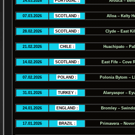
14.03.2026
.
PORTUGAL :
.
Arouca – Benf
07.03.2026
.
SCOTLAND :
.
Alloa – Kelty H
28.02.2026
.
SCOTLAND :
.
Clyde – East Ki
21.02.2026
.
CHILE :
.
Huachipato – Pal
14.02.2026
.
SCOTLAND :
.
East Fife – Cove 
07.02.2026
.
POLAND :
.
Polonia Bytom – 
31.01.2026
.
TURKEY :
.
Alanyaspor – Ey
24.01.2026
.
ENGLAND :
.
Bromley – Swind
17.01.2026
.
BRAZIL :
.
Primavera – Novor