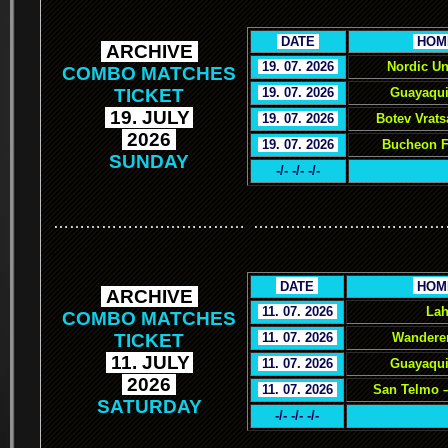
.
DATE
.
.
HOM
.
ARCHIVE
.
.
19. 07. 2026
.
Nordic Un
COMBO MATCHES
TICKET
.
19. 07. 2026
.
Guayaqui
.
19. JULY
.
.
19. 07. 2026
.
Botev Vrat
.
2026
.
.
19. 07. 2026
.
Bucheon F
SUNDAY
-/- -/- -/-
………………………………
………………………………
.
.
DATE
.
.
HOM
.
ARCHIVE
.
.
11. 07. 2026
.
Lah
COMBO MATCHES
TICKET
.
11. 07. 2026
.
Wanderer
.
11. JULY
.
.
11. 07. 2026
.
Guayaquil
.
2026
.
.
11. 07. 2026
.
San Telmo –
SATURDAY
-/- -/- -/-