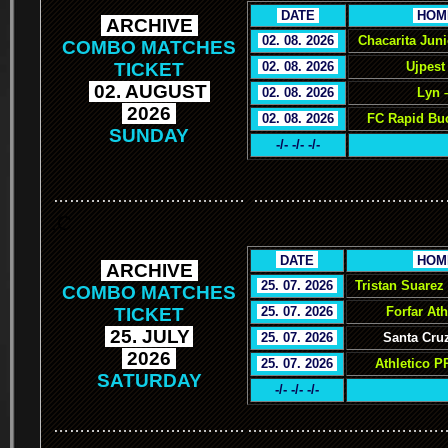
.
DATE
.
.
HOM
.
ARCHIVE
.
.
02. 08. 2026
.
Chacarita Jun
COMBO MATCHES
TICKET
.
02. 08. 2026
.
Ujpest
.
02. AUGUST
.
.
02. 08. 2026
.
Lyn 
.
2026
.
.
02. 08. 2026
.
FC Rapid Buc
SUNDAY
-/- -/- -/-
………………………………
………………………………
.C
.
DATE
.
.
HOM
.
ARCHIVE
.
.
25. 07. 2026
.
Tristan Suarez
COMBO MATCHES
TICKET
.
25. 07. 2026
.
Forfar Ath
.
25. JULY
.
.
25. 07. 2026
.
Santa Cruz
.
2026
.
.
25. 07. 2026
.
Athletico P
SATURDAY
-/- -/- -/-
………………………………
………………………………