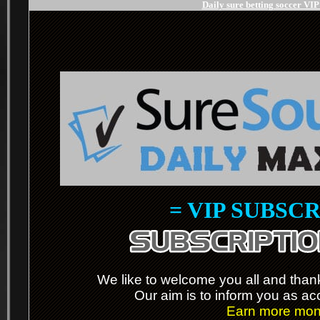
Daily sure betting soccer VI
= VIP SUBSCR
.
We like to welcome you all and thanks
Our aim is to inform you as ac
Earn more mone