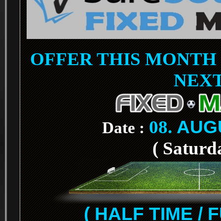
OFFER THIS MONTH 
NEX
08.
AUG
Date :
( Saturd
( HALF TIME / 