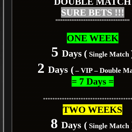
DOUBLE MATCH
SURE BETS !!!
******************************************
ONE WEEK
5
Days (
Single Match
2
Days
(
– VIP – Double M
= 7 Days =
*************************************
TWO WEEKS
8
Days
(
Single Match