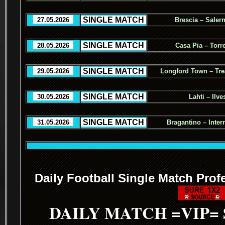
.
SINGLE MATCH
.
..
27.05.2026
..
Brescia – Salern
.
SINGLE MATCH
.
..
28.05.2026
..
Casa Pia – Torr
.
SINGLE MATCH
.
..
29.05.2026
..
Longford Town – Tre
.
SINGLE MATCH
.
..
30.05.2026
..
Lahti – Ilve
.
SINGLE MATCH
.
..
31.05.2026
..
Bragantino – Inter
.
Daily Football Single Match Prof
DAILY MATCH =VIP=