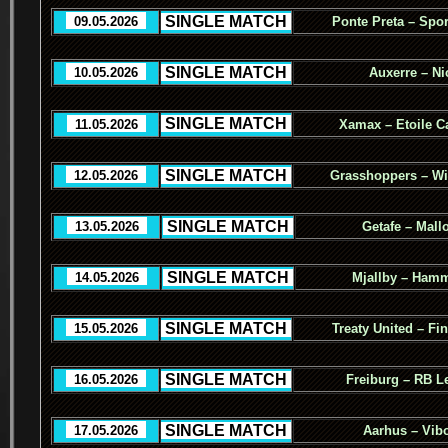
.
SINGLE MATCH
.
..
09.05.2026
..
Ponte Preta – Spor
.
SINGLE MATCH
.
..
10.05.2026
..
Auxerre – Ni
.
SINGLE MATCH
.
..
11.05.2026
..
Xamax – Etoile C
.
SINGLE MATCH
.
..
12.05.2026
..
Grasshoppers – Wi
.
SINGLE MATCH
.
..
13.05.2026
..
Getafe – Mall
.
SINGLE MATCH
.
..
14.05.2026
..
Mjallby – Ham
.
SINGLE MATCH
.
..
15.05.2026
..
Treaty United – Fi
.
SINGLE MATCH
.
..
16.05.2026
..
Freiburg – RB L
.
SINGLE MATCH
.
..
17.05.2026
..
Aarhus – Vib