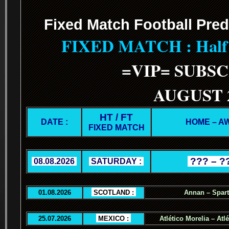
Fixed Match Football Pred
FIXED MATCH : Half T
=VIP= SUBS
AUGUST 
HT / FT
DATE :
HOME – A
FIXED MATCH
.
??? – ?
.
08.08.2026
.
.
SATURDAY :
.
01.08.2026
.
SCOTLAND :
.
Annan – Spar
25.07.2026
.
MEXICO :
.
Atlético Morelia – Atl