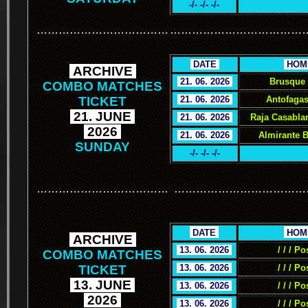
-/- -/- -/-
………………………………
………………………………
.
DATE
.
.
HOM
.
ARCHIVE
.
.
21. 06. 2026
.
Brusque 
COMBO MATCHES
TICKET
.
21. 06. 2026
.
Antofagas
.
21. JUNE
.
.
21. 06. 2026
.
Raja Casabla
.
2026
.
.
21. 06. 2026
.
Almirante 
SUNDAY
-/- -/- -/-
………………………………
………………………………
.
.
DATE
.
.
HOM
.
ARCHIVE
.
.
13. 06. 2026
.
/ / / Po
COMBO MATCHES
TICKET
.
13. 06. 2026
.
/ / / Po
.
13. JUNE
.
.
13. 06. 2026
.
/ / / Po
.
2026
.
.
13. 06. 2026
.
/ / / Po