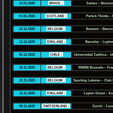
10.01.2026
.
BRAZIL :
.
Santos – Novoriz
03.01.2026
.
SCOTLAND :
.
Partick Thistle –
20.12.2025
.
BELGIUM :
.
Beveren – Beers
13.12.2025
.
ENGLAND :
.
Barnsley – Leyton
06.12.2025
.
CHILE :
.
Universidad Católica – U
29.11.2025
.
BELGIUM :
.
RWDM Brussels – Fra
22.11.2025
.
BELGIUM :
.
Sporting Lokeren – Club
15.11.2025
.
ENGLAND :
.
Leyton Orient – Ex
08.11.2025
.
SWITZERLAND :
.
Zurich – Luz