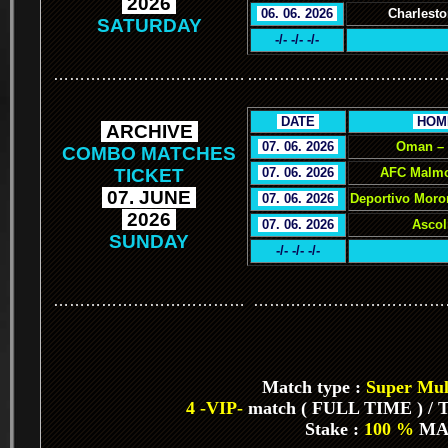
.
2026
.
.
06. 06. 2026
.
Charlesto
SATURDAY
-/- -/- -/-
………………………………
………………………………
.
DATE
.
.
HOM
.
ARCHIVE
.
.
07. 06. 2026
.
Oman –
COMBO MATCHES
TICKET
.
07. 06. 2026
.
AFC Malmo
.
07. JUNE
.
.
07. 06. 2026
.
Deportivo Moro
.
2026
.
.
07. 06. 2026
.
Ascol
SUNDAY
-/- -/- -/-
………………………………
………………………………
Match type :
Super Mult
4 -VIP-
match ( FULL TIME ) / To
Stake :
100 %
MA