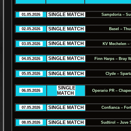
.
SINGLE MATCH
.
..
01.05.2026
..
Sampdoria – Sud
.
SINGLE MATCH
.
..
02.05.2026
..
Basel – Thu
.
SINGLE MATCH
.
..
03.05.2026
..
KV Mechelen –
.
SINGLE MATCH
.
..
04.05.2026
..
Finn Harps – Bray 
.
SINGLE MATCH
.
..
05.05.2026
..
Clyde – Spart
.
SINGLE
..
06.05.2026
..
Operario PR – Chape
MATCH
.
.
SINGLE MATCH
.
..
07.05.2026
..
Confianca – For
.
SINGLE MATCH
.
..
08.05.2026
..
Sudtirol – Juve 