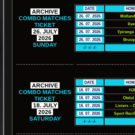
.
DATE
.
.
HOM
.
ARCHIVE
.
.
26. 07. 2026
.
Midland
COMBO MATCHES
TICKET
.
26. 07. 2026
.
Ilve
.
26. JULY
.
.
26. 07. 2026
.
Ypiranga
.
2026
.
.
26. 07. 2026
.
Brusq
SUNDAY
-/- -/- -/-
………………………………
………………………………
.
.
DATE
.
.
HOM
.
ARCHIVE
.
.
18. 07. 2026
.
HJ
COMBO MATCHES
TICKET
.
18. 07. 2026
.
Otelul
.
18. JULY
.
.
18. 07. 2026
.
Liniers – 
.
2026
.
.
18. 07. 2026
.
Sport Reci
SATURDAY
-/- -/- -/-
………………………………
………………………………