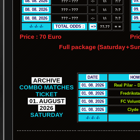
.
09.
.
08. 08. 2026
.
??? – ???
-:-
\:\
?:?
.
09.
.
08. 08. 2026
.
??? – ???
-:-
\:\
?:?
.
09.
.
08. 08. 2026
.
??? – ???
-:-
\:\
?:?
-/- -/- -/-
.
TOTAL ODDS :
.
.
=>
= =
-
??.??
Price : 70 Euro
Pri
Full package (Saturday
+
Sun
.
.
DATE
.
.
HOM
.
ARCHIVE
.
.
01. 08. 2026
.
Real Pilar –
COMBO MATCHES
TICKET
.
01. 08. 2026
.
Fredrikst
.
01. AUGUST
.
.
01. 08. 2026
.
FC Volunt
.
2026
.
.
01. 08. 2026
.
Clyde 
SATURDAY
-/- -/- -/-
………………………………
………………………………