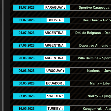
18.07.2026
.
PARAGUAY :
.
Sportivo Carapegua 
11.07.2026
.
BOLIVIA :
.
Real Oruro – GV 
04.07.2026
.
ARGENTINA :
.
Def. de Belgrano – Dep
27.06.2026
.
ARGENTINA :
.
Deportivo Armenio –
20.06.2026
.
ARGENTINA :
.
Villa Dalmine – Sporti
06.06.2026
.
URUGUAY :
.
Nacional – Juv
30.05.2026
.
ECUADOR :
.
Manta – Liber
23.05.2026
.
SWEDEN :
.
Norrby – Ljung
16.05.2026
.
TURKEY :
.
Karagumruk – Ala