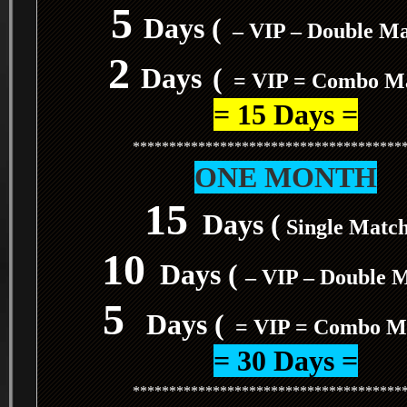
5
Days (
– VIP – Double M
2
Days
(
= VIP = Combo M
= 15 Days =
*************************************
ONE MONTH
15
Days (
Single Matc
10
Days (
– VIP – Double 
5
Days (
= VIP = Combo M
= 30 Days =
*************************************