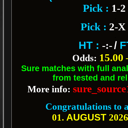
Pick :
1-
.
Pick :
2-X
.
HT :
-:-
/
F
15.00 
Odds:
Sure matches with full ana
from tested and rel
sure_sourc
More info:
.
Congratulations to a
AUGUST
01.
2026
.