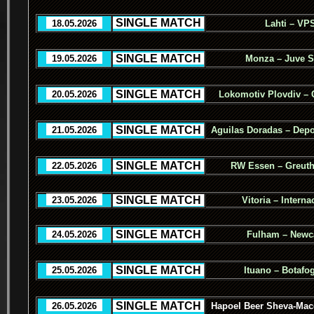
.
SINGLE MATCH
.
..
18.05.2026
..
Lahti – VP
.
SINGLE MATCH
.
..
19.05.2026
..
Monza – Juve S
.
SINGLE MATCH
.
..
20.05.2026
..
Lokomotiv Plovdiv – 
.
SINGLE MATCH
.
..
21.05.2026
..
Aguilas Doradas – Depo
.
SINGLE MATCH
.
..
22.05.2026
..
RW Essen – Greuth
.
SINGLE MATCH
.
..
23.05.2026
..
Vitoria – Interna
.
SINGLE MATCH
.
..
24.05.2026
..
Fulham – Newca
.
SINGLE MATCH
.
..
25.05.2026
..
Ituano – Botafo
.
SINGLE MATCH
.
..
26.05.2026
..
Hapoel Beer Sheva-Macc