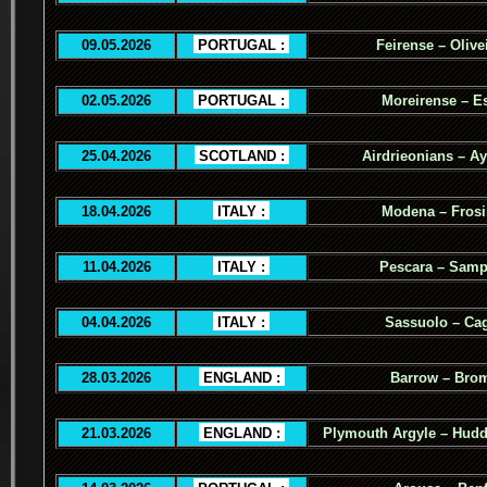
09.05.2026
.
PORTUGAL :
.
Feirense – Olive
02.05.2026
.
PORTUGAL :
.
Moreirense – Es
25.04.2026
.
SCOTLAND :
.
Airdrieonians – Ay
18.04.2026
.
ITALY :
.
Modena – Fros
11.04.2026
.
ITALY :
.
Pescara – Samp
04.04.2026
.
ITALY :
.
Sassuolo – Cag
28.03.2026
.
ENGLAND :
.
Barrow – Bro
21.03.2026
.
ENGLAND :
.
Plymouth Argyle – Hudd