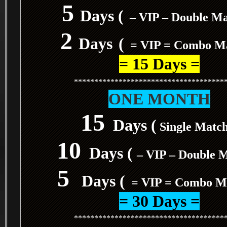
5
Days (
– VIP – Double M
2
Days
(
= VIP = Combo M
= 15 Days =
*************************************
ONE MONTH
15
Days (
Single Matc
10
Days (
– VIP – Double 
5
Days (
= VIP = Combo M
= 30 Days =
*************************************