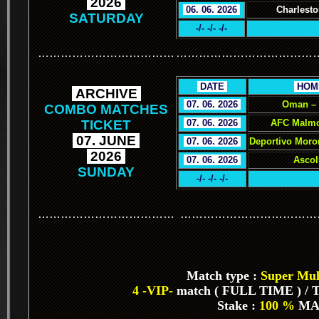
.
2026
.
.
06. 06. 2026
.
Charlesto
SATURDAY
-/- -/- -/-
………………………………
………………………………
.
DATE
.
.
HOM
.
ARCHIVE
.
.
07. 06. 2026
.
Oman –
COMBO MATCHES
TICKET
.
07. 06. 2026
.
AFC Malmo
.
07. JUNE
.
.
07. 06. 2026
.
Deportivo Moro
.
2026
.
.
07. 06. 2026
.
Ascol
SUNDAY
-/- -/- -/-
………………………………
………………………………
Match type :
Super Mult
4 -VIP-
match ( FULL TIME ) / To
Stake :
100 %
MA