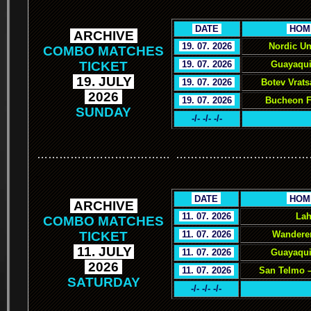
.
DATE
.
.
HOM
.
ARCHIVE
.
.
19. 07. 2026
.
Nordic Un
COMBO MATCHES
TICKET
.
19. 07. 2026
.
Guayaqui
.
19. JULY
.
.
19. 07. 2026
.
Botev Vrat
.
2026
.
.
19. 07. 2026
.
Bucheon F
SUNDAY
-/- -/- -/-
………………………………
………………………………
.
.
DATE
.
.
HOM
.
ARCHIVE
.
.
11. 07. 2026
.
Lah
COMBO MATCHES
TICKET
.
11. 07. 2026
.
Wanderer
.
11. JULY
.
.
11. 07. 2026
.
Guayaquil
.
2026
.
.
11. 07. 2026
.
San Telmo –
SATURDAY
-/- -/- -/-