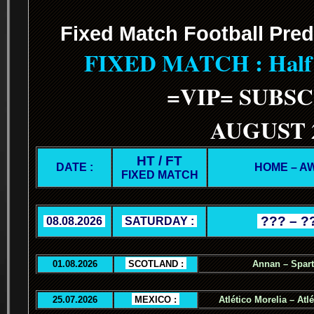
Fixed Match Football Pred
FIXED MATCH : Half T
=VIP= SUBS
AUGUST 
HT / FT
DATE :
HOME – A
FIXED MATCH
.
??? – ?
.
08.08.2026
.
.
SATURDAY :
.
01.08.2026
.
SCOTLAND :
.
Annan – Spar
25.07.2026
.
MEXICO :
.
Atlético Morelia – Atl