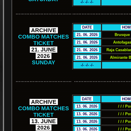
-/- -/- -/-
………………………………
………………………………
.
DATE
.
.
HOM
.
ARCHIVE
.
.
21. 06. 2026
.
Brusque 
COMBO MATCHES
TICKET
.
21. 06. 2026
.
Antofagas
.
21. JUNE
.
.
21. 06. 2026
.
Raja Casabla
.
2026
.
.
21. 06. 2026
.
Almirante 
SUNDAY
-/- -/- -/-
………………………………
………………………………
.
.
DATE
.
.
HOM
.
ARCHIVE
.
.
13. 06. 2026
.
/ / / Po
COMBO MATCHES
TICKET
.
13. 06. 2026
.
/ / / Po
.
13. JUNE
.
.
13. 06. 2026
.
/ / / Po
.
2026
.
.
13. 06. 2026
.
/ / / Po