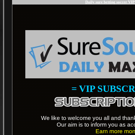
Daily sure betting soccer VI
= VIP SUBSCR
.
We like to welcome you all and thanks
Our aim is to inform you as ac
Earn more mone