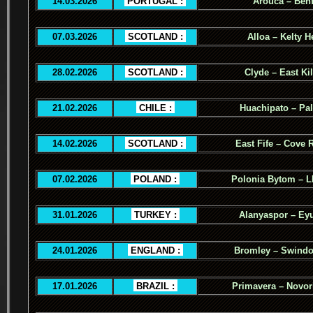
14.03.2026
.
PORTUGAL :
.
Arouca – Benf
07.03.2026
.
SCOTLAND :
.
Alloa – Kelty H
28.02.2026
.
SCOTLAND :
.
Clyde – East Ki
21.02.2026
.
CHILE :
.
Huachipato – Pal
14.02.2026
.
SCOTLAND :
.
East Fife – Cove 
07.02.2026
.
POLAND :
.
Polonia Bytom – 
31.01.2026
.
TURKEY :
.
Alanyaspor – Ey
24.01.2026
.
ENGLAND :
.
Bromley – Swind
17.01.2026
.
BRAZIL :
.
Primavera – Novor