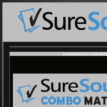
Football Real Sure Combo Match