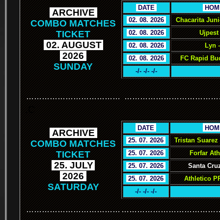
.
DATE
.
.
HOM
.
ARCHIVE
.
.
02. 08. 2026
.
Chacarita Jun
COMBO MATCHES
TICKET
.
02. 08. 2026
.
Ujpest
.
02. AUGUST
.
.
02. 08. 2026
.
Lyn 
.
2026
.
.
02. 08. 2026
.
FC Rapid Buc
SUNDAY
-/- -/- -/-
………………………………
………………………………
.C
.
DATE
.
.
HOM
.
ARCHIVE
.
.
25. 07. 2026
.
Tristan Suarez
COMBO MATCHES
TICKET
.
25. 07. 2026
.
Forfar Ath
.
25. JULY
.
.
25. 07. 2026
.
Santa Cruz
.
2026
.
.
25. 07. 2026
.
Athletico P
SATURDAY
-/- -/- -/-
………………………………
………………………………