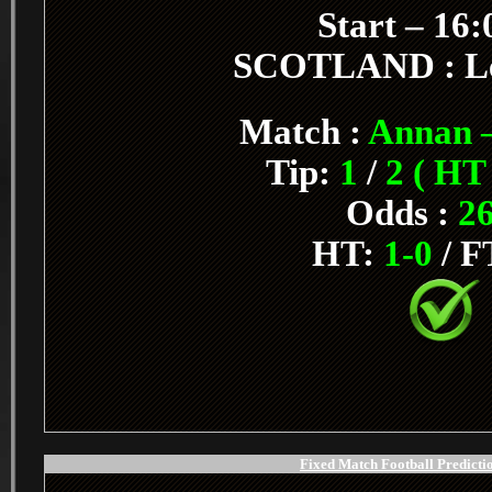
Start – 16
SCOTLAND : L
Match :
Annan –
Tip:
1
/
2 ( HT
Odds :
26
HT:
1-0
/ F
Fixed Match Football Predictio