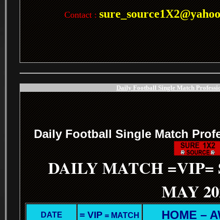
sure_source1X2@yaho
Contact :
Daily Football Single Match Professi
.
Daily Football Single Match Prof
DAILY MATCH =VIP=
MAY 20
HOME – 
= VIP
DATE
= MATCH