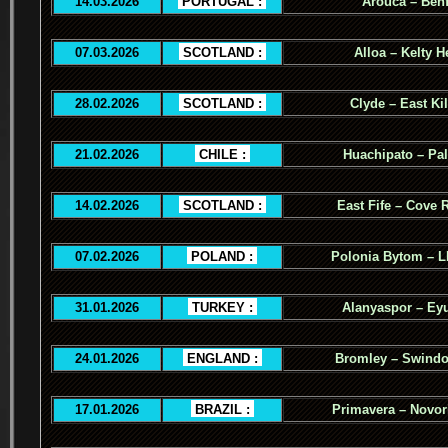
14.03.2026
.
PORTUGAL :
.
Arouca – Benf
07.03.2026
.
SCOTLAND :
.
Alloa – Kelty H
28.02.2026
.
SCOTLAND :
.
Clyde – East Ki
21.02.2026
.
CHILE :
.
Huachipato – Pal
14.02.2026
.
SCOTLAND :
.
East Fife – Cove 
07.02.2026
.
POLAND :
.
Polonia Bytom – 
31.01.2026
.
TURKEY :
.
Alanyaspor – Ey
24.01.2026
.
ENGLAND :
.
Bromley – Swind
17.01.2026
.
BRAZIL :
.
Primavera – Novor