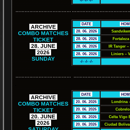
-/- -/- -/-
………………………………
………………………………
.
DATE
.
.
HOM
.
ARCHIVE
.
.
28. 06. 2026
.
Sandviken
COMBO MATCHES
TICKET
.
28. 06. 2026
.
Fortaleza
.
28. JUNE
.
.
28. 06. 2026
.
IR Tanger –
.
2026
.
.
28. 06. 2026
.
Liniers – 
SUNDAY
-/- -/- -/-
………………………………
………………………………
.
.
DATE
.
.
HOM
.
ARCHIVE
.
.
20. 06. 2026
.
Londrina 
COMBO MATCHES
TICKET
.
20. 06. 2026
.
Cobrelo
.
20. JUNE
.
.
20. 06. 2026
.
Celta Vigo 
.
2026
.
.
20. 06. 2026
.
Ciudad Boliva
SATURDAY