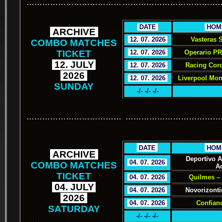
………………………………
………………………………
.
DATE
.
.
HOM
.
ARCHIVE
.
.
12. 07. 2026
.
Vasteras 
COMBO MATCHES
TICKET
.
12. 07. 2026
.
Operario PR
.
12. JULY
.
.
12. 07. 2026
.
Racing Cor
.
2026
.
.
12. 07. 2026
.
Liverpool Mon
SUNDAY
-/- -/- -/-
………………………………
………………………………
.
.
DATE
.
.
HOM
.
ARCHIVE
.
Deportivo 
.
04. 07. 2026
.
COMBO MATCHES
A
TICKET
.
04. 07. 2026
.
Quilmes – 
.
04. JULY
.
.
04. 07. 2026
.
Novorizonti
.
2026
.
.
04. 07. 2026
.
Confianc
SATURDAY
-/- -/- -/-