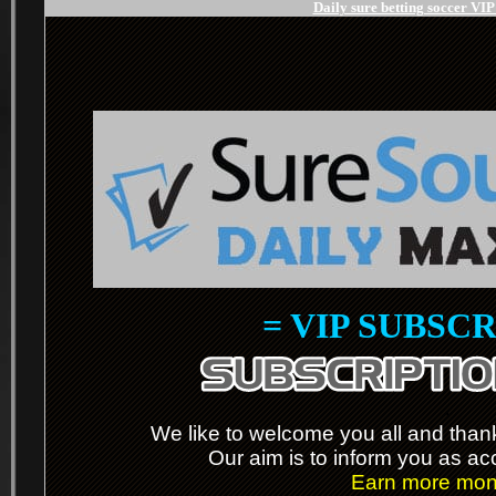
Daily sure betting soccer VI
= VIP SUBSCR
.
We like to welcome you all and thanks
Our aim is to inform you as ac
Earn more mone