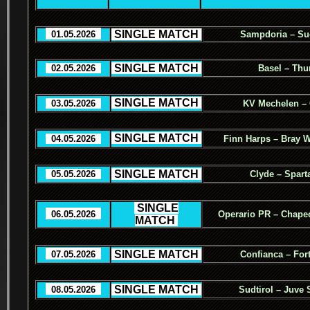
.
SINGLE MATCH
.
..
01.05.2026
..
Sampdoria – Sud
.
SINGLE MATCH
.
..
02.05.2026
..
Basel – Thu
.
SINGLE MATCH
.
..
03.05.2026
..
KV Mechelen –
.
SINGLE MATCH
.
..
04.05.2026
..
Finn Harps – Bray 
.
SINGLE MATCH
.
..
05.05.2026
..
Clyde – Spart
.
SINGLE
..
06.05.2026
..
Operario PR – Chape
MATCH
.
.
SINGLE MATCH
.
..
07.05.2026
..
Confianca – For
.
SINGLE MATCH
.
..
08.05.2026
..
Sudtirol – Juve 