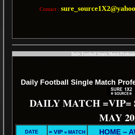
sure_source1X2@yaho
Contact :
Daily Football Single Match Professi
.
Daily Football Single Match Prof
DAILY MATCH =VIP=
MAY 20
HOME – 
= VIP
DATE
= MATCH