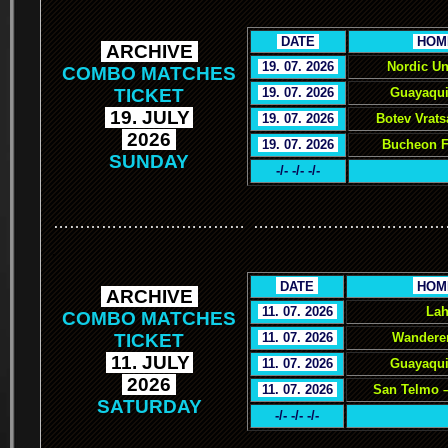
.
DATE
.
.
HOM
.
ARCHIVE
.
.
19. 07. 2026
.
Nordic Un
COMBO MATCHES
TICKET
.
19. 07. 2026
.
Guayaqui
.
19. JULY
.
.
19. 07. 2026
.
Botev Vrat
.
2026
.
.
19. 07. 2026
.
Bucheon F
SUNDAY
-/- -/- -/-
………………………………
………………………………
.
.
DATE
.
.
HOM
.
ARCHIVE
.
.
11. 07. 2026
.
Lah
COMBO MATCHES
TICKET
.
11. 07. 2026
.
Wanderer
.
11. JULY
.
.
11. 07. 2026
.
Guayaquil
.
2026
.
.
11. 07. 2026
.
San Telmo –
SATURDAY
-/- -/- -/-