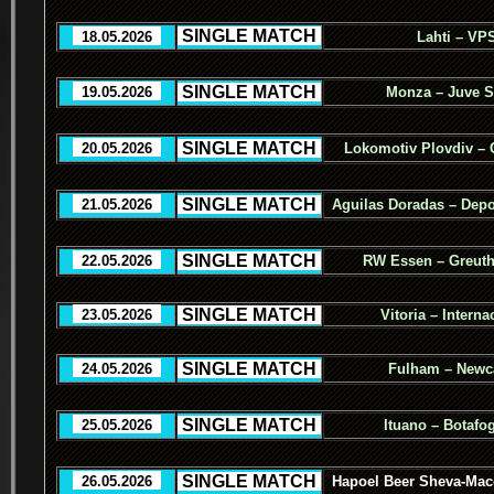
.
SINGLE MATCH
.
..
18.05.2026
..
Lahti – VP
.
SINGLE MATCH
.
..
19.05.2026
..
Monza – Juve S
.
SINGLE MATCH
.
..
20.05.2026
..
Lokomotiv Plovdiv – 
.
SINGLE MATCH
.
..
21.05.2026
..
Aguilas Doradas – Depo
.
SINGLE MATCH
.
..
22.05.2026
..
RW Essen – Greuth
.
SINGLE MATCH
.
..
23.05.2026
..
Vitoria – Interna
.
SINGLE MATCH
.
..
24.05.2026
..
Fulham – Newca
.
SINGLE MATCH
.
..
25.05.2026
..
Ituano – Botafo
.
SINGLE MATCH
.
..
26.05.2026
..
Hapoel Beer Sheva-Macc