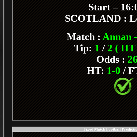
Start – 16
SCOTLAND : L
Match :
Annan –
Tip:
1
/
2 ( HT
Odds :
26
HT:
1-0
/ F
Fixed Match Football Predictio