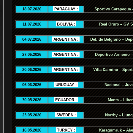
18.07.2026
.
PARAGUAY :
.
Sportivo Carapegua 
11.07.2026
.
BOLIVIA :
.
Real Oruro – GV 
04.07.2026
.
ARGENTINA :
.
Def. de Belgrano – Dep
27.06.2026
.
ARGENTINA :
.
Deportivo Armenio –
20.06.2026
.
ARGENTINA :
.
Villa Dalmine – Sporti
06.06.2026
.
URUGUAY :
.
Nacional – Juv
30.05.2026
.
ECUADOR :
.
Manta – Liber
23.05.2026
.
SWEDEN :
.
Norrby – Ljung
16.05.2026
.
TURKEY :
.
Karagumruk – Ala