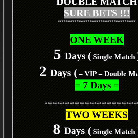
DOUBLE MATCH
SURE BETS !!!
******************************************
ONE WEEK
5
Days (
Single Match
2
Days
(
– VIP – Double M
= 7 Days =
*************************************
TWO WEEKS
8
Days
(
Single Match