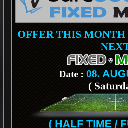
OFFER THIS MONTH 
NEX
08.
AUG
Date :
( Saturd
( HALF TIME / 