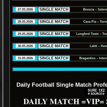
.
SINGLE MATCH
.
..
27.05.2026
..
Brescia – Salern
.
SINGLE MATCH
.
..
28.05.2026
..
Casa Pia – Torr
.
SINGLE MATCH
.
..
29.05.2026
..
Longford Town – Tre
.
SINGLE MATCH
.
..
30.05.2026
..
Lahti – Ilve
.
SINGLE MATCH
.
..
31.05.2026
..
Bragantino – Inter
.
Daily Football Single Match Prof
DAILY MATCH =VIP=