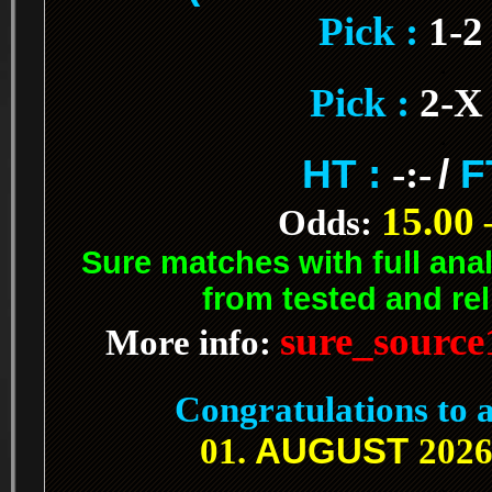
Pick :
1-
.
Pick :
2-X
.
HT :
-:-
/
F
15.00 
Odds:
Sure matches with full ana
from tested and rel
sure_sourc
More info:
.
Congratulations to a
AUGUST
01.
2026
.