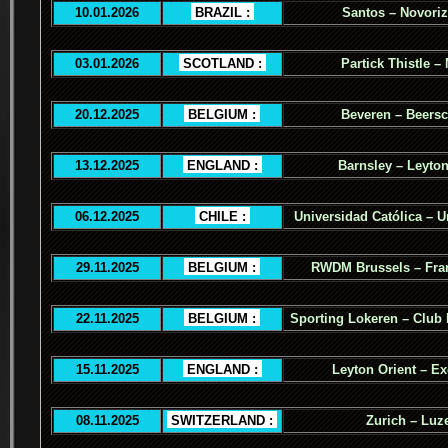
10.01.2026
.
BRAZIL :
.
Santos – Novoriz
03.01.2026
.
SCOTLAND :
.
Partick Thistle –
20.12.2025
.
BELGIUM :
.
Beveren – Beers
13.12.2025
.
ENGLAND :
.
Barnsley – Leyton
06.12.2025
.
CHILE :
.
Universidad Católica – U
29.11.2025
.
BELGIUM :
.
RWDM Brussels – Fra
22.11.2025
.
BELGIUM :
.
Sporting Lokeren – Club
15.11.2025
.
ENGLAND :
.
Leyton Orient – Ex
08.11.2025
.
SWITZERLAND :
.
Zurich – Luz