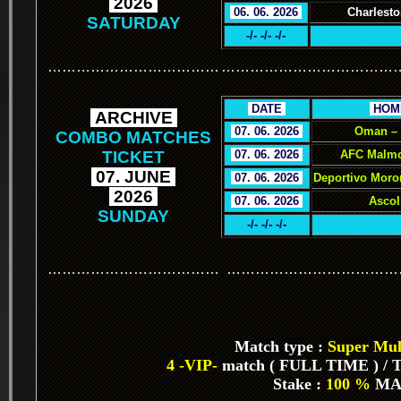
.
2026
.
.
06. 06. 2026
.
Charlesto
SATURDAY
-/- -/- -/-
………………………………
………………………………
.
DATE
.
.
HOM
.
ARCHIVE
.
.
07. 06. 2026
.
Oman –
COMBO MATCHES
TICKET
.
07. 06. 2026
.
AFC Malmo
.
07. JUNE
.
.
07. 06. 2026
.
Deportivo Moro
.
2026
.
.
07. 06. 2026
.
Ascol
SUNDAY
-/- -/- -/-
………………………………
………………………………
Match type :
Super Mult
4 -VIP-
match ( FULL TIME ) / To
Stake :
100 %
MA