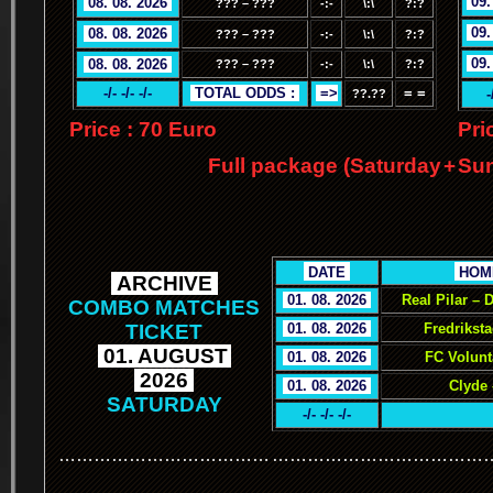
.
09.
.
08. 08. 2026
.
??? – ???
-:-
\:\
?:?
.
09.
.
08. 08. 2026
.
??? – ???
-:-
\:\
?:?
.
09.
.
08. 08. 2026
.
??? – ???
-:-
\:\
?:?
-/- -/- -/-
.
TOTAL ODDS :
.
.
=>
= =
-
??.??
Price : 70 Euro
Pri
Full package (Saturday
+
Sun
.
.
DATE
.
.
HOM
.
ARCHIVE
.
.
01. 08. 2026
.
Real Pilar –
COMBO MATCHES
TICKET
.
01. 08. 2026
.
Fredrikst
.
01. AUGUST
.
.
01. 08. 2026
.
FC Volunt
.
2026
.
.
01. 08. 2026
.
Clyde 
SATURDAY
-/- -/- -/-
………………………………
………………………………