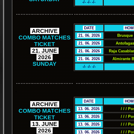
-/- -/- -/-
………………………………
………………………………
.
DATE
.
.
HOM
.
ARCHIVE
.
.
21. 06. 2026
.
Brusque 
COMBO MATCHES
TICKET
.
21. 06. 2026
.
Antofagas
.
21. JUNE
.
.
21. 06. 2026
.
Raja Casabla
.
2026
.
.
21. 06. 2026
.
Almirante 
SUNDAY
-/- -/- -/-
………………………………
………………………………
.
.
DATE
.
.
HOM
.
ARCHIVE
.
.
13. 06. 2026
.
/ / / Po
COMBO MATCHES
TICKET
.
13. 06. 2026
.
/ / / Po
.
13. JUNE
.
.
13. 06. 2026
.
/ / / Po
.
2026
.
.
13. 06. 2026
.
/ / / Po