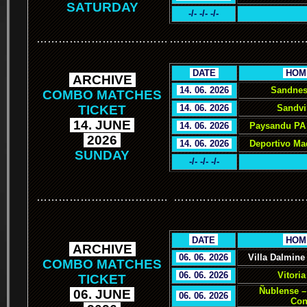
SATURDAY
-/- -/- -/-
………………………………
………………………………
.
DATE
.
.
HOM
.
ARCHIVE
.
.
14. 06. 2026
.
Sandnes
COMBO MATCHES
TICKET
.
14. 06. 2026
.
Sandvi
.
14. JUNE
.
.
14. 06. 2026
.
Paysandu PA 
.
2026
.
.
14. 06. 2026
.
Deportivo Ma
SUNDAY
-/- -/- -/-
………………………………
………………………………
.
.
DATE
.
.
HOM
.
ARCHIVE
.
.
06. 06. 2026
.
Villa Dalmine
COMBO MATCHES
.
06. 06. 2026
.
Vitoria
TICKET
Ñublense –
.
06. JUNE
.
.
06. 06. 2026
.
Con