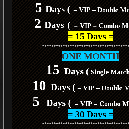
5
Days (
– VIP – Double M
2
Days
(
= VIP = Combo M
= 15 Days =
*************************************
ONE MONTH
15
Days (
Single Matc
10
Days (
– VIP – Double 
5
Days (
= VIP = Combo M
= 30 Days =
*************************************