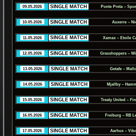
.
SINGLE MATCH
.
..
09.05.2026
..
Ponte Preta – Spor
.
SINGLE MATCH
.
..
10.05.2026
..
Auxerre – Ni
.
SINGLE MATCH
.
..
11.05.2026
..
Xamax – Etoile C
.
SINGLE MATCH
.
..
12.05.2026
..
Grasshoppers – Wi
.
SINGLE MATCH
.
..
13.05.2026
..
Getafe – Mall
.
SINGLE MATCH
.
..
14.05.2026
..
Mjallby – Ham
.
SINGLE MATCH
.
..
15.05.2026
..
Treaty United – Fi
.
SINGLE MATCH
.
..
16.05.2026
..
Freiburg – RB L
.
SINGLE MATCH
.
..
17.05.2026
..
Aarhus – Vib