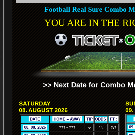
Football Real Sure Combo M
YOU ARE IN THE RIG
>> Next Date for Combo Ma
SATURDAY
SU
08. AUGUST 2026
09.
.
.
DATE
.
.
HOME – AWAY
.
.
TIP
.
ODDS
.
.
FT :
.
.
09.
.
08. 08. 2026
.
??? – ???
-:-
\:\
?:?