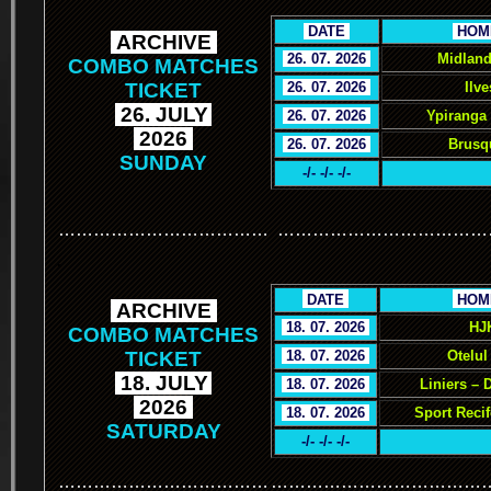
.
DATE
.
.
HOM
.
ARCHIVE
.
.
26. 07. 2026
.
Midland
COMBO MATCHES
TICKET
.
26. 07. 2026
.
Ilve
.
26. JULY
.
.
26. 07. 2026
.
Ypiranga
.
2026
.
.
26. 07. 2026
.
Brusq
SUNDAY
-/- -/- -/-
………………………………
………………………………
.
.
DATE
.
.
HOM
.
ARCHIVE
.
.
18. 07. 2026
.
HJ
COMBO MATCHES
TICKET
.
18. 07. 2026
.
Otelul
.
18. JULY
.
.
18. 07. 2026
.
Liniers – 
.
2026
.
.
18. 07. 2026
.
Sport Reci
SATURDAY
-/- -/- -/-
………………………………
………………………………