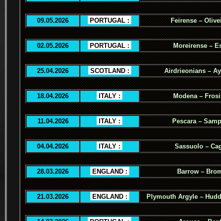
09.05.2026
.
PORTUGAL :
.
Feirense – Olive
02.05.2026
.
PORTUGAL :
.
Moreirense – Es
25.04.2026
.
SCOTLAND :
.
Airdrieonians – Ay
18.04.2026
.
ITALY :
.
Modena – Fros
11.04.2026
.
ITALY :
.
Pescara – Samp
04.04.2026
.
ITALY :
.
Sassuolo – Cag
28.03.2026
.
ENGLAND :
.
Barrow – Bro
21.03.2026
.
ENGLAND :
.
Plymouth Argyle – Hudd