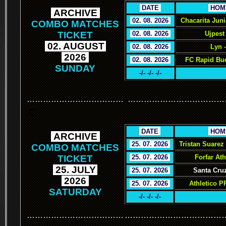
.
DATE
.
.
HOM
.
ARCHIVE
.
.
02. 08. 2026
.
Chacarita Jun
COMBO MATCHES
TICKET
.
02. 08. 2026
.
Ujpest
.
02. AUGUST
.
.
02. 08. 2026
.
Lyn 
.
2026
.
.
02. 08. 2026
.
FC Rapid Buc
SUNDAY
-/- -/- -/-
………………………………
………………………………
.C
.
DATE
.
.
HOM
.
ARCHIVE
.
.
25. 07. 2026
.
Tristan Suarez
COMBO MATCHES
TICKET
.
25. 07. 2026
.
Forfar Ath
.
25. JULY
.
.
25. 07. 2026
.
Santa Cruz
.
2026
.
.
25. 07. 2026
.
Athletico P
SATURDAY
-/- -/- -/-
………………………………
………………………………