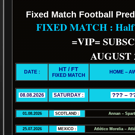
Fixed Match Football Pred
FIXED MATCH : Half T
=VIP= SUBS
AUGUST 
HT / FT
DATE :
HOME – A
FIXED MATCH
.
??? – ?
.
08.08.2026
.
.
SATURDAY :
.
01.08.2026
.
SCOTLAND :
.
Annan – Spar
25.07.2026
.
MEXICO :
.
Atlético Morelia – Atl