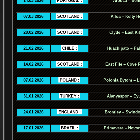
14.03.2026
.
PORTUGAL :
.
Arouca – Benf
07.03.2026
.
SCOTLAND :
.
Alloa – Kelty H
28.02.2026
.
SCOTLAND :
.
Clyde – East Ki
21.02.2026
.
CHILE :
.
Huachipato – Pal
14.02.2026
.
SCOTLAND :
.
East Fife – Cove 
07.02.2026
.
POLAND :
.
Polonia Bytom – 
31.01.2026
.
TURKEY :
.
Alanyaspor – Ey
24.01.2026
.
ENGLAND :
.
Bromley – Swind
17.01.2026
.
BRAZIL :
.
Primavera – Novor