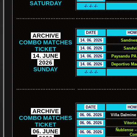
SATURDAY
-/- -/- -/-
………………………………
………………………………
.
DATE
.
.
HOM
.
ARCHIVE
.
.
14. 06. 2026
.
Sandnes
COMBO MATCHES
TICKET
.
14. 06. 2026
.
Sandvi
.
14. JUNE
.
.
14. 06. 2026
.
Paysandu PA 
.
2026
.
.
14. 06. 2026
.
Deportivo Ma
SUNDAY
-/- -/- -/-
………………………………
………………………………
.
.
DATE
.
.
HOM
.
ARCHIVE
.
.
06. 06. 2026
.
Villa Dalmine
COMBO MATCHES
.
06. 06. 2026
.
Vitoria
TICKET
Ñublense –
.
06. JUNE
.
.
06. 06. 2026
.
Con