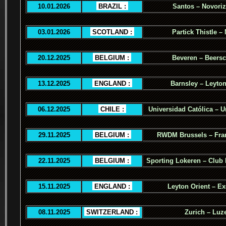
10.01.2026
.
BRAZIL :
.
Santos – Novoriz
03.01.2026
.
SCOTLAND :
.
Partick Thistle –
20.12.2025
.
BELGIUM :
.
Beveren – Beers
13.12.2025
.
ENGLAND :
.
Barnsley – Leyton
06.12.2025
.
CHILE :
.
Universidad Católica – U
29.11.2025
.
BELGIUM :
.
RWDM Brussels – Fra
22.11.2025
.
BELGIUM :
.
Sporting Lokeren – Club
15.11.2025
.
ENGLAND :
.
Leyton Orient – Ex
08.11.2025
.
SWITZERLAND :
.
Zurich – Luz