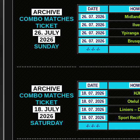
.
DATE
.
.
HOM
.
ARCHIVE
.
.
26. 07. 2026
.
Midland
COMBO MATCHES
TICKET
.
26. 07. 2026
.
Ilve
.
26. JULY
.
.
26. 07. 2026
.
Ypiranga
.
2026
.
.
26. 07. 2026
.
Brusq
SUNDAY
-/- -/- -/-
………………………………
………………………………
.
.
DATE
.
.
HOM
.
ARCHIVE
.
.
18. 07. 2026
.
HJ
COMBO MATCHES
TICKET
.
18. 07. 2026
.
Otelul
.
18. JULY
.
.
18. 07. 2026
.
Liniers – 
.
2026
.
.
18. 07. 2026
.
Sport Reci
SATURDAY
-/- -/- -/-
………………………………
………………………………