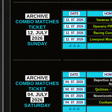
………………………………
………………………………
.
DATE
.
.
HOM
.
ARCHIVE
.
.
12. 07. 2026
.
Vasteras 
COMBO MATCHES
TICKET
.
12. 07. 2026
.
Operario PR
.
12. JULY
.
.
12. 07. 2026
.
Racing Cor
.
2026
.
.
12. 07. 2026
.
Liverpool Mon
SUNDAY
-/- -/- -/-
………………………………
………………………………
.
.
DATE
.
.
HOM
.
ARCHIVE
.
Deportivo 
.
04. 07. 2026
.
COMBO MATCHES
A
TICKET
.
04. 07. 2026
.
Quilmes – 
.
04. JULY
.
.
04. 07. 2026
.
Novorizonti
.
2026
.
.
04. 07. 2026
.
Confianc
SATURDAY
-/- -/- -/-