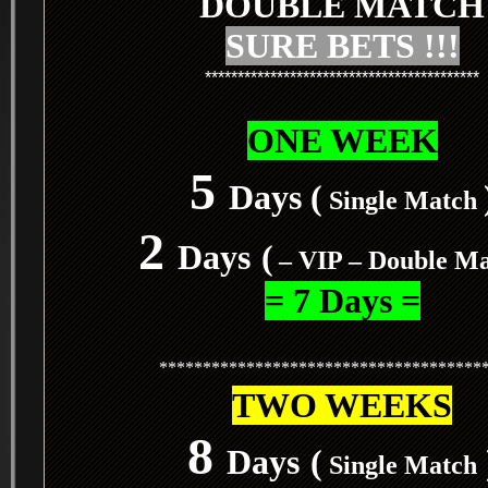
DOUBLE MATCH
SURE BETS !!!
******************************************
ONE WEEK
5
Days (
Single Match
2
Days
(
– VIP – Double M
= 7 Days =
*************************************
TWO WEEKS
8
Days
(
Single Match