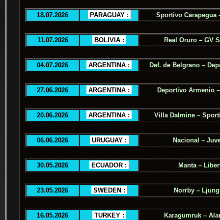
18.07.2026
.
PARAGUAY :
.
Sportivo Carapegua 
11.07.2026
.
BOLIVIA :
.
Real Oruro – GV 
04.07.2026
.
ARGENTINA :
.
Def. de Belgrano – Dep
27.06.2026
.
ARGENTINA :
.
Deportivo Armenio –
20.06.2026
.
ARGENTINA :
.
Villa Dalmine – Sporti
06.06.2026
.
URUGUAY :
.
Nacional – Juv
30.05.2026
.
ECUADOR :
.
Manta – Liber
23.05.2026
.
SWEDEN :
.
Norrby – Ljung
16.05.2026
.
TURKEY :
.
Karagumruk – Ala