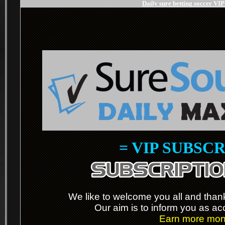
Daily sure betting soccer VI
= VIP SUBSCR
.
We like to welcome you all and thanks
Our aim is to inform you as ac
Earn more mone