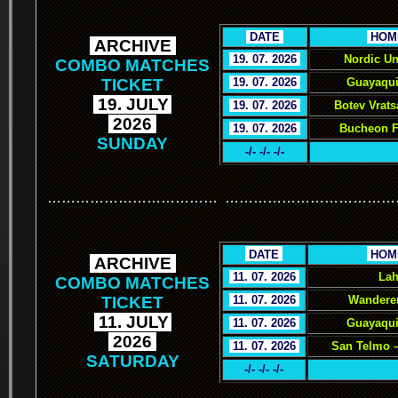
.
DATE
.
.
HOM
.
ARCHIVE
.
.
19. 07. 2026
.
Nordic Un
COMBO MATCHES
TICKET
.
19. 07. 2026
.
Guayaqui
.
19. JULY
.
.
19. 07. 2026
.
Botev Vrat
.
2026
.
.
19. 07. 2026
.
Bucheon F
SUNDAY
-/- -/- -/-
………………………………
………………………………
.
.
DATE
.
.
HOM
.
ARCHIVE
.
.
11. 07. 2026
.
Lah
COMBO MATCHES
TICKET
.
11. 07. 2026
.
Wanderer
.
11. JULY
.
.
11. 07. 2026
.
Guayaquil
.
2026
.
.
11. 07. 2026
.
San Telmo –
SATURDAY
-/- -/- -/-