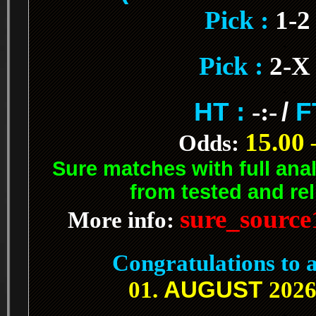
Pick :
1-
.
Pick :
2-X
.
HT :
-:-
/
F
15.00 
Odds:
Sure matches with full ana
from tested and rel
sure_sourc
More info:
.
Congratulations to a
AUGUST
01.
2026
.