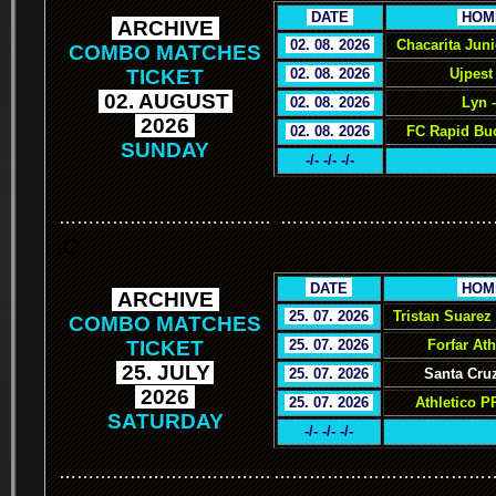
.
DATE
.
.
HOM
.
ARCHIVE
.
.
02. 08. 2026
.
Chacarita Jun
COMBO MATCHES
TICKET
.
02. 08. 2026
.
Ujpest
.
02. AUGUST
.
.
02. 08. 2026
.
Lyn 
.
2026
.
.
02. 08. 2026
.
FC Rapid Buc
SUNDAY
-/- -/- -/-
………………………………
………………………………
.C
.
DATE
.
.
HOM
.
ARCHIVE
.
.
25. 07. 2026
.
Tristan Suarez
COMBO MATCHES
TICKET
.
25. 07. 2026
.
Forfar Ath
.
25. JULY
.
.
25. 07. 2026
.
Santa Cruz
.
2026
.
.
25. 07. 2026
.
Athletico P
SATURDAY
-/- -/- -/-
………………………………
………………………………