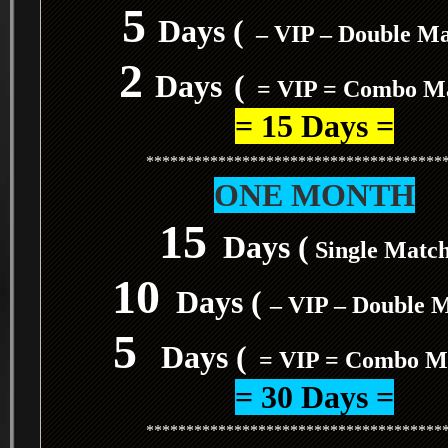
5
Days (
– VIP – Double M
2
Days
(
= VIP = Combo M
= 15 Days =
*************************************
ONE MONTH
15
Days (
Single Matc
10
Days (
– VIP – Double 
5
Days (
= VIP = Combo M
= 30 Days =
*************************************