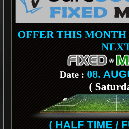
OFFER THIS MONTH 
NEX
08.
AUG
Date :
( Saturd
( HALF TIME / 