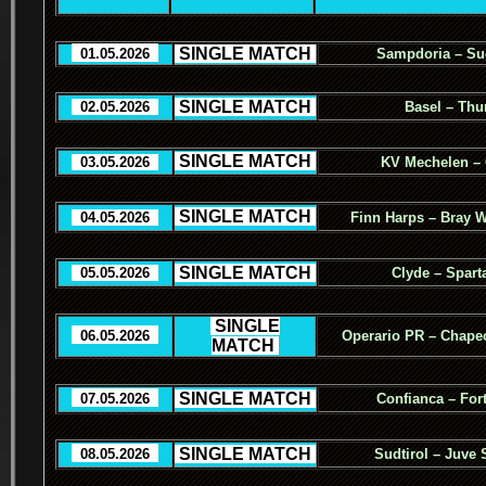
.
SINGLE MATCH
.
..
01.05.2026
..
Sampdoria – Sud
.
SINGLE MATCH
.
..
02.05.2026
..
Basel – Thu
.
SINGLE MATCH
.
..
03.05.2026
..
KV Mechelen –
.
SINGLE MATCH
.
..
04.05.2026
..
Finn Harps – Bray 
.
SINGLE MATCH
.
..
05.05.2026
..
Clyde – Spart
.
SINGLE
..
06.05.2026
..
Operario PR – Chape
MATCH
.
.
SINGLE MATCH
.
..
07.05.2026
..
Confianca – For
.
SINGLE MATCH
.
..
08.05.2026
..
Sudtirol – Juve 