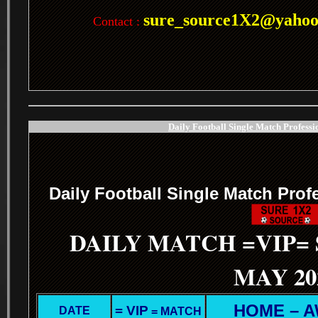
sure_source1X2@yaho
Contact :
Daily Football Single Match Professi
.
Daily Football Single Match Prof
DAILY MATCH =VIP=
MAY 20
HOME – 
= VIP
DATE
= MATCH