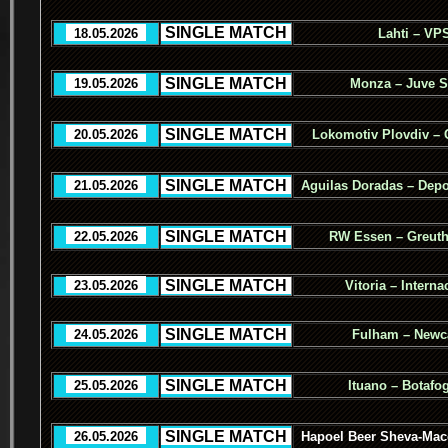
.
SINGLE MATCH
.
..
18.05.2026
..
Lahti – VP
.
SINGLE MATCH
.
..
19.05.2026
..
Monza – Juve S
.
SINGLE MATCH
.
..
20.05.2026
..
Lokomotiv Plovdiv – 
.
SINGLE MATCH
.
..
21.05.2026
..
Aguilas Doradas – Depo
.
SINGLE MATCH
.
..
22.05.2026
..
RW Essen – Greuth
.
SINGLE MATCH
.
..
23.05.2026
..
Vitoria – Interna
.
SINGLE MATCH
.
..
24.05.2026
..
Fulham – Newca
.
SINGLE MATCH
.
..
25.05.2026
..
Ituano – Botafo
.
SINGLE MATCH
.
..
26.05.2026
..
Hapoel Beer Sheva-Macc