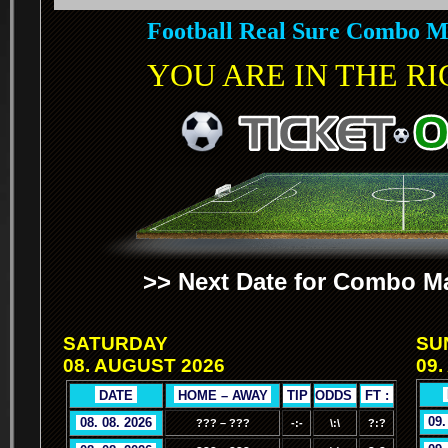
Football Real Sure Combo M
YOU ARE IN THE RIG
>> Next Date for Combo Ma
SATURDAY
SU
08. AUGUST 2026
09.
.
.
DATE
.
.
HOME – AWAY
.
.
TIP
.
ODDS
.
.
FT :
.
.
09.
.
08. 08. 2026
.
??? – ???
-:-
\:\
?:?