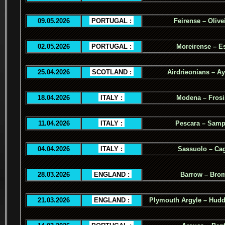
09.05.2026
.
PORTUGAL :
.
Feirense – Olive
02.05.2026
.
PORTUGAL :
.
Moreirense – Es
25.04.2026
.
SCOTLAND :
.
Airdrieonians – Ay
18.04.2026
.
ITALY :
.
Modena – Fros
11.04.2026
.
ITALY :
.
Pescara – Samp
04.04.2026
.
ITALY :
.
Sassuolo – Cag
28.03.2026
.
ENGLAND :
.
Barrow – Bro
21.03.2026
.
ENGLAND :
.
Plymouth Argyle – Hudd