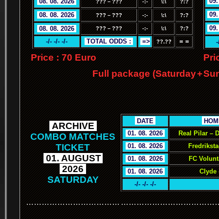
.
09.
.
08. 08. 2026
.
??? – ???
-:-
\:\
?:?
.
09.
.
08. 08. 2026
.
??? – ???
-:-
\:\
?:?
.
09.
.
08. 08. 2026
.
??? – ???
-:-
\:\
?:?
-/- -/- -/-
.
TOTAL ODDS :
.
.
=>
= =
-
??.??
Price : 70 Euro
Pri
Full package (Saturday
+
Sun
.
.
DATE
.
.
HOM
.
ARCHIVE
.
.
01. 08. 2026
.
Real Pilar –
COMBO MATCHES
TICKET
.
01. 08. 2026
.
Fredrikst
.
01. AUGUST
.
.
01. 08. 2026
.
FC Volunt
.
2026
.
.
01. 08. 2026
.
Clyde 
SATURDAY
-/- -/- -/-
………………………………
………………………………