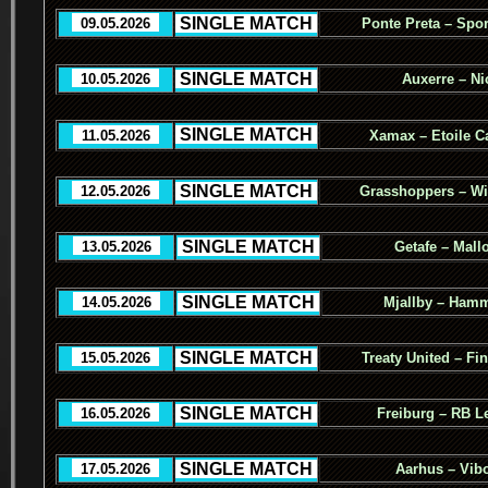
.
SINGLE MATCH
.
..
09.05.2026
..
Ponte Preta – Spor
.
SINGLE MATCH
.
..
10.05.2026
..
Auxerre – Ni
.
SINGLE MATCH
.
..
11.05.2026
..
Xamax – Etoile C
.
SINGLE MATCH
.
..
12.05.2026
..
Grasshoppers – Wi
.
SINGLE MATCH
.
..
13.05.2026
..
Getafe – Mall
.
SINGLE MATCH
.
..
14.05.2026
..
Mjallby – Ham
.
SINGLE MATCH
.
..
15.05.2026
..
Treaty United – Fi
.
SINGLE MATCH
.
..
16.05.2026
..
Freiburg – RB L
.
SINGLE MATCH
.
..
17.05.2026
..
Aarhus – Vib