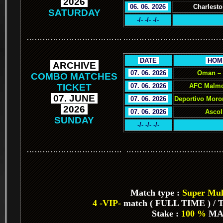
.
2026
.
.
06. 06. 2026
.
Charlesto
SATURDAY
-/- -/- -/-
………………………………
………………………………
.
DATE
.
.
HOM
.
ARCHIVE
.
.
07. 06. 2026
.
Oman –
COMBO MATCHES
TICKET
.
07. 06. 2026
.
AFC Malmo
.
07. JUNE
.
.
07. 06. 2026
.
Deportivo Moro
.
2026
.
.
07. 06. 2026
.
Ascol
SUNDAY
-/- -/- -/-
………………………………
………………………………
Match type :
Super Mult
4 -VIP-
match ( FULL TIME ) / To
Stake :
100 %
MA