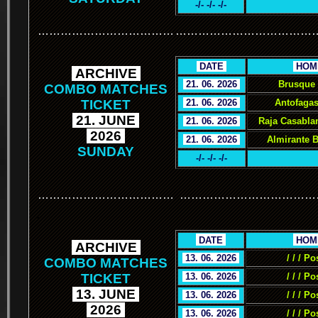
-/- -/- -/-
………………………………
………………………………
.
DATE
.
.
HOM
.
ARCHIVE
.
.
21. 06. 2026
.
Brusque 
COMBO MATCHES
TICKET
.
21. 06. 2026
.
Antofagas
.
21. JUNE
.
.
21. 06. 2026
.
Raja Casabla
.
2026
.
.
21. 06. 2026
.
Almirante 
SUNDAY
-/- -/- -/-
………………………………
………………………………
.
.
DATE
.
.
HOM
.
ARCHIVE
.
.
13. 06. 2026
.
/ / / Po
COMBO MATCHES
TICKET
.
13. 06. 2026
.
/ / / Po
.
13. JUNE
.
.
13. 06. 2026
.
/ / / Po
.
2026
.
.
13. 06. 2026
.
/ / / Po