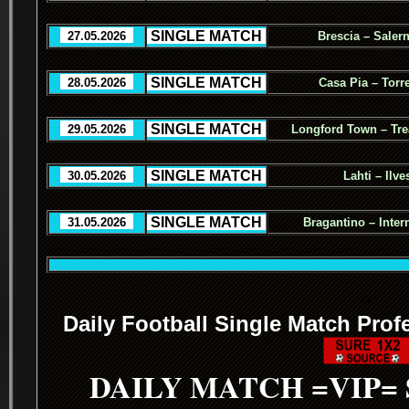
.
SINGLE MATCH
.
..
27.05.2026
..
Brescia – Salern
.
SINGLE MATCH
.
..
28.05.2026
..
Casa Pia – Torr
.
SINGLE MATCH
.
..
29.05.2026
..
Longford Town – Tre
.
SINGLE MATCH
.
..
30.05.2026
..
Lahti – Ilve
.
SINGLE MATCH
.
..
31.05.2026
..
Bragantino – Inter
.
Daily Football Single Match Prof
DAILY MATCH =VIP=