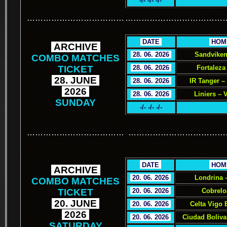
-/- -/- -/-
………………………………
………………………………
.
DATE
.
.
HOM
.
ARCHIVE
.
.
28. 06. 2026
.
Sandviken
COMBO MATCHES
TICKET
.
28. 06. 2026
.
Fortaleza
.
28. JUNE
.
.
28. 06. 2026
.
IR Tanger –
.
2026
.
.
28. 06. 2026
.
Liniers – 
SUNDAY
-/- -/- -/-
………………………………
………………………………
.
.
DATE
.
.
HOM
.
ARCHIVE
.
.
20. 06. 2026
.
Londrina 
COMBO MATCHES
TICKET
.
20. 06. 2026
.
Cobrelo
.
20. JUNE
.
.
20. 06. 2026
.
Celta Vigo 
.
2026
.
.
20. 06. 2026
.
Ciudad Boliva
SATURDAY