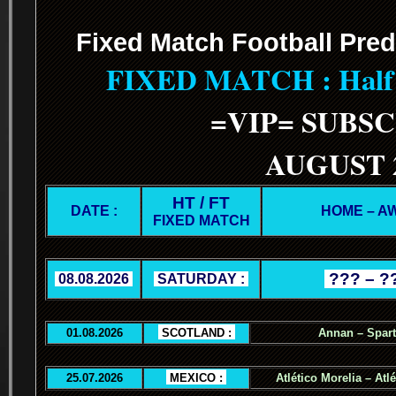
Fixed Match Football Pred
FIXED MATCH : Half T
=VIP= SUBS
AUGUST 
HT / FT
DATE :
HOME – A
FIXED MATCH
.
??? – ?
.
08.08.2026
.
.
SATURDAY :
.
01.08.2026
.
SCOTLAND :
.
Annan – Spar
25.07.2026
.
MEXICO :
.
Atlético Morelia – Atl