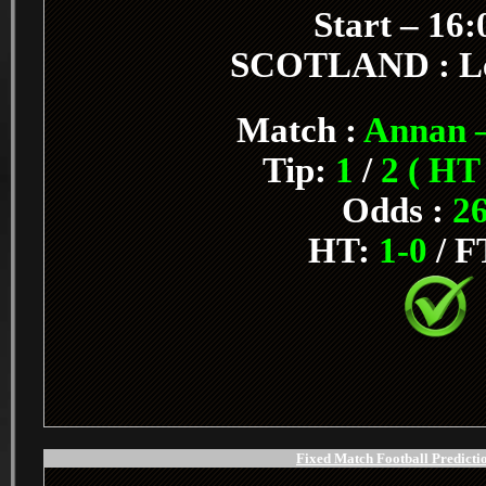
Start – 16
SCOTLAND : L
Match :
Annan –
Tip:
1
/
2 ( HT
Odds :
26
HT:
1-0
/ F
Fixed Match Football Predictio