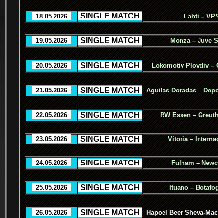
.
SINGLE MATCH
.
..
18.05.2026
..
Lahti – VP
.
SINGLE MATCH
.
..
19.05.2026
..
Monza – Juve S
.
SINGLE MATCH
.
..
20.05.2026
..
Lokomotiv Plovdiv – 
.
SINGLE MATCH
.
..
21.05.2026
..
Aguilas Doradas – Depo
.
SINGLE MATCH
.
..
22.05.2026
..
RW Essen – Greuth
.
SINGLE MATCH
.
..
23.05.2026
..
Vitoria – Interna
.
SINGLE MATCH
.
..
24.05.2026
..
Fulham – Newca
.
SINGLE MATCH
.
..
25.05.2026
..
Ituano – Botafo
.
SINGLE MATCH
.
..
26.05.2026
..
Hapoel Beer Sheva-Macc