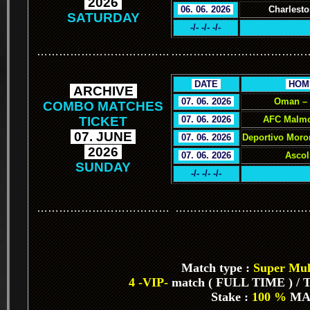
.
2026
.
.
06. 06. 2026
.
Charlesto
SATURDAY
-/- -/- -/-
………………………………
………………………………
.
DATE
.
.
HOM
.
ARCHIVE
.
.
07. 06. 2026
.
Oman –
COMBO MATCHES
TICKET
.
07. 06. 2026
.
AFC Malmo
.
07. JUNE
.
.
07. 06. 2026
.
Deportivo Moro
.
2026
.
.
07. 06. 2026
.
Ascol
SUNDAY
-/- -/- -/-
………………………………
………………………………
Match type :
Super Mult
4 -VIP-
match ( FULL TIME ) / To
Stake :
100 %
MA