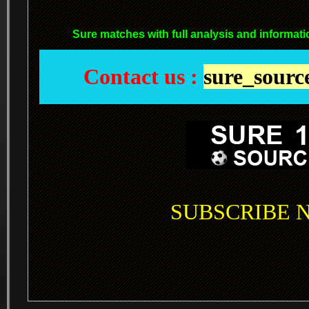
Sure matches with full analysis and informati
Contact us :
sure_sour
SUBSCRIBE NO