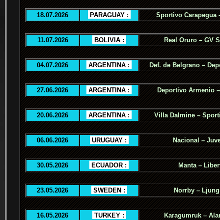
18.07.2026
.
PARAGUAY :
.
Sportivo Carapegua 
11.07.2026
.
BOLIVIA :
.
Real Oruro – GV 
04.07.2026
.
ARGENTINA :
.
Def. de Belgrano – Dep
27.06.2026
.
ARGENTINA :
.
Deportivo Armenio –
20.06.2026
.
ARGENTINA :
.
Villa Dalmine – Sporti
06.06.2026
.
URUGUAY :
.
Nacional – Juv
30.05.2026
.
ECUADOR :
.
Manta – Liber
23.05.2026
.
SWEDEN :
.
Norrby – Ljung
16.05.2026
.
TURKEY :
.
Karagumruk – Ala