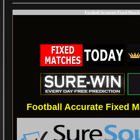
Football Accurate Fixed Match 
.
.
Football Accurate Fixed M