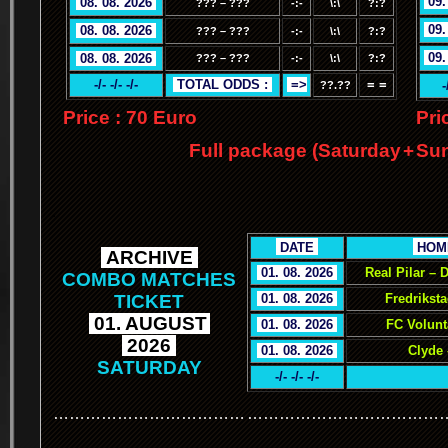
.
09.
.
08. 08. 2026
.
??? – ???
-:-
\:\
?:?
.
09.
.
08. 08. 2026
.
??? – ???
-:-
\:\
?:?
.
09.
.
08. 08. 2026
.
??? – ???
-:-
\:\
?:?
-/- -/- -/-
.
TOTAL ODDS :
.
.
=>
= =
-
??.??
Price : 70 Euro
Pri
Full package (Saturday
+
Sun
.
.
DATE
.
.
HOM
.
ARCHIVE
.
.
01. 08. 2026
.
Real Pilar –
COMBO MATCHES
TICKET
.
01. 08. 2026
.
Fredrikst
.
01. AUGUST
.
.
01. 08. 2026
.
FC Volunt
.
2026
.
.
01. 08. 2026
.
Clyde 
SATURDAY
-/- -/- -/-
………………………………
………………………………