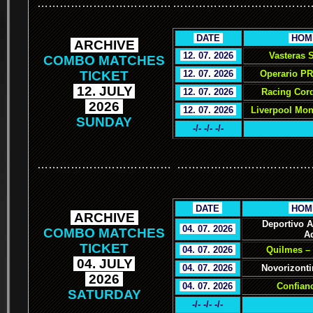
………………………………
………………………………
.
DATE
.
.
HOM
.
ARCHIVE
.
.
12. 07. 2026
.
Vasteras 
COMBO MATCHES
TICKET
.
12. 07. 2026
.
Operario PR
.
12. JULY
.
.
12. 07. 2026
.
Racing Cor
.
2026
.
.
12. 07. 2026
.
Liverpool Mon
SUNDAY
-/- -/- -/-
………………………………
………………………………
.
.
DATE
.
.
HOM
.
ARCHIVE
.
Deportivo 
.
04. 07. 2026
.
COMBO MATCHES
A
TICKET
.
04. 07. 2026
.
Quilmes – 
.
04. JULY
.
.
04. 07. 2026
.
Novorizonti
.
2026
.
.
04. 07. 2026
.
Confianc
SATURDAY
-/- -/- -/-