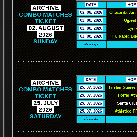
.
DATE
.
.
HOM
.
ARCHIVE
.
.
02. 08. 2026
.
Chacarita Jun
COMBO MATCHES
TICKET
.
02. 08. 2026
.
Ujpest
.
02. AUGUST
.
.
02. 08. 2026
.
Lyn 
.
2026
.
.
02. 08. 2026
.
FC Rapid Buc
SUNDAY
-/- -/- -/-
………………………………
………………………………
.C
.
DATE
.
.
HOM
.
ARCHIVE
.
.
25. 07. 2026
.
Tristan Suarez
COMBO MATCHES
TICKET
.
25. 07. 2026
.
Forfar Ath
.
25. JULY
.
.
25. 07. 2026
.
Santa Cruz
.
2026
.
.
25. 07. 2026
.
Athletico P
SATURDAY
-/- -/- -/-
………………………………
………………………………