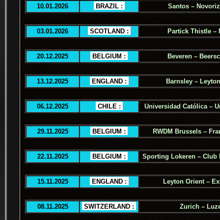
10.01.2026
.
BRAZIL :
.
Santos – Novoriz
03.01.2026
.
SCOTLAND :
.
Partick Thistle –
20.12.2025
.
BELGIUM :
.
Beveren – Beers
13.12.2025
.
ENGLAND :
.
Barnsley – Leyton
06.12.2025
.
CHILE :
.
Universidad Católica – U
29.11.2025
.
BELGIUM :
.
RWDM Brussels – Fra
22.11.2025
.
BELGIUM :
.
Sporting Lokeren – Club
15.11.2025
.
ENGLAND :
.
Leyton Orient – Ex
08.11.2025
.
SWITZERLAND :
.
Zurich – Luz