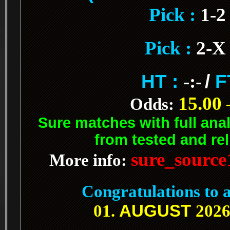
Pick :
1-
.
Pick :
2-X
.
HT :
-:-
/
F
15.00 
Odds:
Sure matches with full ana
from tested and rel
sure_sourc
More info:
.
Congratulations to a
AUGUST
01.
2026
.