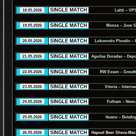
.
SINGLE MATCH
.
..
18.05.2026
..
Lahti – VP
.
SINGLE MATCH
.
..
19.05.2026
..
Monza – Juve S
.
SINGLE MATCH
.
..
20.05.2026
..
Lokomotiv Plovdiv – 
.
SINGLE MATCH
.
..
21.05.2026
..
Aguilas Doradas – Depo
.
SINGLE MATCH
.
..
22.05.2026
..
RW Essen – Greuth
.
SINGLE MATCH
.
..
23.05.2026
..
Vitoria – Interna
.
SINGLE MATCH
.
..
24.05.2026
..
Fulham – Newca
.
SINGLE MATCH
.
..
25.05.2026
..
Ituano – Botafo
.
SINGLE MATCH
.
..
26.05.2026
..
Hapoel Beer Sheva-Macc