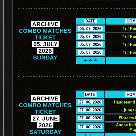
………………………………
………………………………
.
DATE
.
.
HOM
.
ARCHIVE
.
.
05. 07. 2026
.
/ / / Po
COMBO MATCHES
TICKET
.
05. 07. 2026
.
/ / / Po
.
05. JULY
.
.
05. 07. 2026
.
/ / / Po
.
2026
.
.
05. 07. 2026
.
/ / / Po
SUNDAY
-/- -/- -/-
………………………………
………………………………
.
.
DATE
.
.
HOM
.
ARCHIVE
.
.
27. 06. 2026
.
Haugesund 
COMBO MATCHES
.
27. 06. 2026
.
Ljungsk
TICKET
.
27. JUNE
.
.
27. 06. 2026
.
Floresta
.
2026
.
Audax Ital
.
27. 06. 2026
.
Mag
SATURDAY