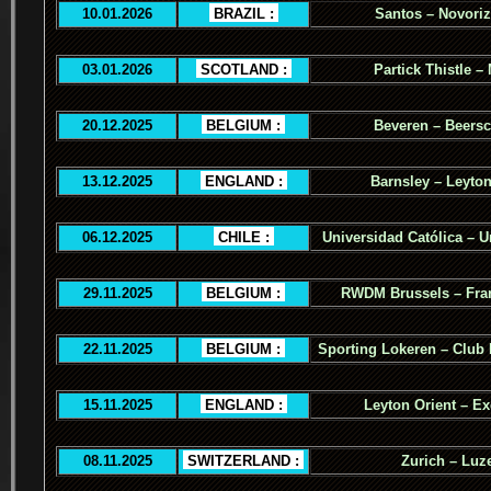
10.01.2026
.
BRAZIL :
.
Santos – Novoriz
03.01.2026
.
SCOTLAND :
.
Partick Thistle –
20.12.2025
.
BELGIUM :
.
Beveren – Beers
13.12.2025
.
ENGLAND :
.
Barnsley – Leyton
06.12.2025
.
CHILE :
.
Universidad Católica – U
29.11.2025
.
BELGIUM :
.
RWDM Brussels – Fra
22.11.2025
.
BELGIUM :
.
Sporting Lokeren – Club
15.11.2025
.
ENGLAND :
.
Leyton Orient – Ex
08.11.2025
.
SWITZERLAND :
.
Zurich – Luz