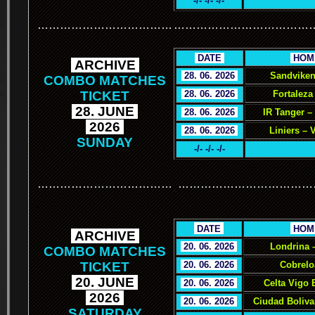
-/- -/- -/-
………………………………
………………………………
.
DATE
.
.
HOM
.
ARCHIVE
.
.
28. 06. 2026
.
Sandviken
COMBO MATCHES
TICKET
.
28. 06. 2026
.
Fortaleza
.
28. JUNE
.
.
28. 06. 2026
.
IR Tanger –
.
2026
.
.
28. 06. 2026
.
Liniers – 
SUNDAY
-/- -/- -/-
………………………………
………………………………
.
.
DATE
.
.
HOM
.
ARCHIVE
.
.
20. 06. 2026
.
Londrina 
COMBO MATCHES
TICKET
.
20. 06. 2026
.
Cobrelo
.
20. JUNE
.
.
20. 06. 2026
.
Celta Vigo 
.
2026
.
.
20. 06. 2026
.
Ciudad Boliva
SATURDAY