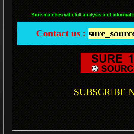
Sure matches with full analysis and informati
Contact us :
sure_sour
SUBSCRIBE NO