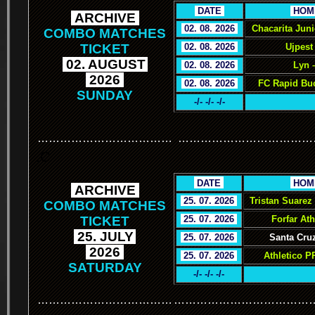
.
DATE
.
.
HOM
.
ARCHIVE
.
.
02. 08. 2026
.
Chacarita Jun
COMBO MATCHES
TICKET
.
02. 08. 2026
.
Ujpest
.
02. AUGUST
.
.
02. 08. 2026
.
Lyn 
.
2026
.
.
02. 08. 2026
.
FC Rapid Buc
SUNDAY
-/- -/- -/-
………………………………
………………………………
.C
.
DATE
.
.
HOM
.
ARCHIVE
.
.
25. 07. 2026
.
Tristan Suarez
COMBO MATCHES
TICKET
.
25. 07. 2026
.
Forfar Ath
.
25. JULY
.
.
25. 07. 2026
.
Santa Cruz
.
2026
.
.
25. 07. 2026
.
Athletico P
SATURDAY
-/- -/- -/-
………………………………
………………………………