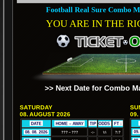
Football Real Sure Combo M
YOU ARE IN THE RIG
>> Next Date for Combo Ma
SATURDAY
SU
08. AUGUST 2026
09.
.
.
DATE
.
.
HOME – AWAY
.
.
TIP
.
ODDS
.
.
FT :
.
.
09.
.
08. 08. 2026
.
??? – ???
-:-
\:\
?:?