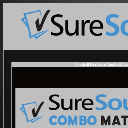
Football Real Sure Combo Match