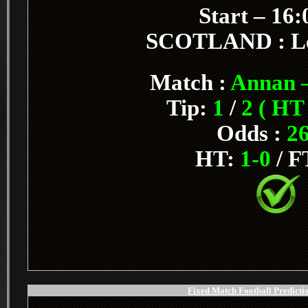
Start – 16
SCOTLAND : L
Match :
Annan –
Tip:
1
/
2 ( HT
Odds :
26
HT:
1-0
/ F
Fixed Match Football Predictio