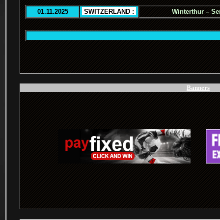
01.11.2025
.
SWITZERLAND :
.
Winterthur – Se
.
Banners
.
.