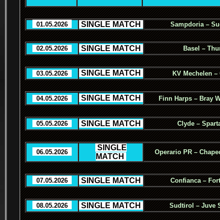
.
SINGLE MATCH
.
..
01.05.2026
..
Sampdoria – Sud
.
SINGLE MATCH
.
..
02.05.2026
..
Basel – Thu
.
SINGLE MATCH
.
..
03.05.2026
..
KV Mechelen –
.
SINGLE MATCH
.
..
04.05.2026
..
Finn Harps – Bray 
.
SINGLE MATCH
.
..
05.05.2026
..
Clyde – Spart
.
SINGLE
..
06.05.2026
..
Operario PR – Chape
MATCH
.
.
SINGLE MATCH
.
..
07.05.2026
..
Confianca – For
.
SINGLE MATCH
.
..
08.05.2026
..
Sudtirol – Juve 