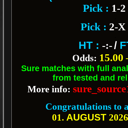
Pick :
1-
.
Pick :
2-X
.
HT :
-:-
/
F
15.00 
Odds:
Sure matches with full ana
from tested and rel
sure_sourc
More info:
.
Congratulations to a
AUGUST
01.
2026
.