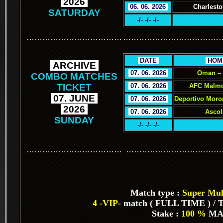
.
2026
.
.
06. 06. 2026
.
Charlesto
SATURDAY
-/- -/- -/-
………………………………
………………………………
.
DATE
.
.
HOM
.
ARCHIVE
.
.
07. 06. 2026
.
Oman –
COMBO MATCHES
TICKET
.
07. 06. 2026
.
AFC Malmo
.
07. JUNE
.
.
07. 06. 2026
.
Deportivo Moro
.
2026
.
.
07. 06. 2026
.
Ascol
SUNDAY
-/- -/- -/-
………………………………
………………………………
Match type :
Super Mult
4 -VIP-
match ( FULL TIME ) / To
Stake :
100 %
MA