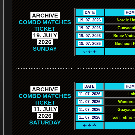
.
DATE
.
.
HOM
.
ARCHIVE
.
.
19. 07. 2026
.
Nordic Un
COMBO MATCHES
TICKET
.
19. 07. 2026
.
Guayaqui
.
19. JULY
.
.
19. 07. 2026
.
Botev Vrat
.
2026
.
.
19. 07. 2026
.
Bucheon F
SUNDAY
-/- -/- -/-
………………………………
………………………………
.
.
DATE
.
.
HOM
.
ARCHIVE
.
.
11. 07. 2026
.
Lah
COMBO MATCHES
TICKET
.
11. 07. 2026
.
Wanderer
.
11. JULY
.
.
11. 07. 2026
.
Guayaquil
.
2026
.
.
11. 07. 2026
.
San Telmo –
SATURDAY
-/- -/- -/-