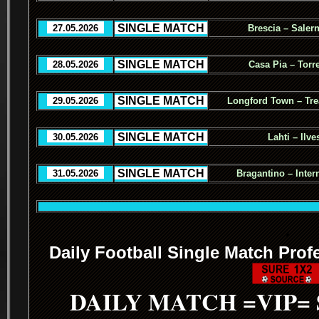
.
SINGLE MATCH
.
..
27.05.2026
..
Brescia – Salern
.
SINGLE MATCH
.
..
28.05.2026
..
Casa Pia – Torr
.
SINGLE MATCH
.
..
29.05.2026
..
Longford Town – Tre
.
SINGLE MATCH
.
..
30.05.2026
..
Lahti – Ilve
.
SINGLE MATCH
.
..
31.05.2026
..
Bragantino – Inter
.
Daily Football Single Match Prof
DAILY MATCH =VIP=