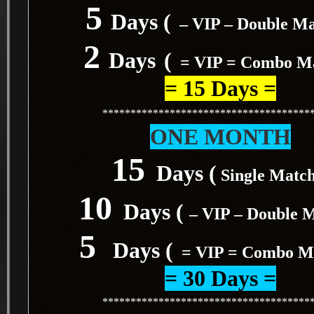
5
Days (
– VIP – Double M
2
Days
(
= VIP = Combo M
= 15 Days =
*************************************
ONE MONTH
15
Days (
Single Matc
10
Days (
– VIP – Double 
5
Days (
= VIP = Combo M
= 30 Days =
*************************************