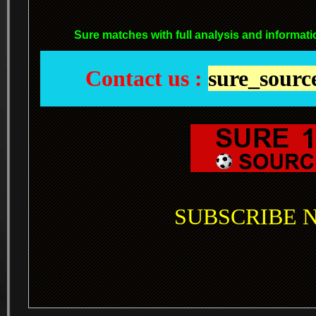
Sure matches with full analysis and informati
Contact us :
sure_sour
SUBSCRIBE NO