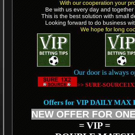
With our cooperation your prof
Be with us every day and together 
This is the best solution with small 
Looking forward to do business wit
We hope for long coop
Our door is always o
>> SURE-SOURCE1X
Offers for VIP DAILY MAX
NEW OFFER FOR ONE
= VIP =