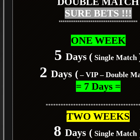
DOUBLE MATCH
SURE BETS !!!
******************************************
ONE WEEK
5
Days (
Single Match
2
Days
(
– VIP – Double M
= 7 Days =
*************************************
TWO WEEKS
8
Days
(
Single Match