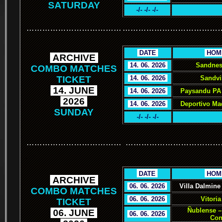
SATURDAY
-/- -/- -/-
………………………………
………………………………
.
DATE
.
.
HOM
.
ARCHIVE
.
.
14. 06. 2026
.
Sandnes
COMBO MATCHES
TICKET
.
14. 06. 2026
.
Sandvi
.
14. JUNE
.
.
14. 06. 2026
.
Paysandu PA 
.
2026
.
.
14. 06. 2026
.
Deportivo Ma
SUNDAY
-/- -/- -/-
………………………………
………………………………
.
.
DATE
.
.
HOM
.
ARCHIVE
.
.
06. 06. 2026
.
Villa Dalmine
COMBO MATCHES
.
06. 06. 2026
.
Vitoria
TICKET
Ñublense –
.
06. JUNE
.
.
06. 06. 2026
.
Con