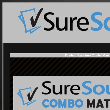
Football Real Sure Combo Match