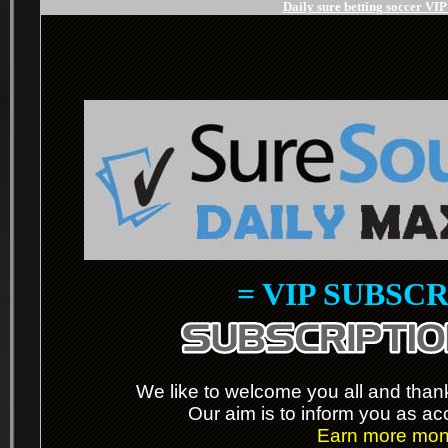
Daily sure betting soccer VI
= VIP SUBSCR
.
We like to welcome you all and thanks
Our aim is to inform you as ac
Earn more mone