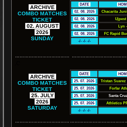
.
DATE
.
.
HOM
.
ARCHIVE
.
.
02. 08. 2026
.
Chacarita Jun
COMBO MATCHES
TICKET
.
02. 08. 2026
.
Ujpest
.
02. AUGUST
.
.
02. 08. 2026
.
Lyn 
.
2026
.
.
02. 08. 2026
.
FC Rapid Buc
SUNDAY
-/- -/- -/-
………………………………
………………………………
.C
.
DATE
.
.
HOM
.
ARCHIVE
.
.
25. 07. 2026
.
Tristan Suarez
COMBO MATCHES
TICKET
.
25. 07. 2026
.
Forfar Ath
.
25. JULY
.
.
25. 07. 2026
.
Santa Cruz
.
2026
.
.
25. 07. 2026
.
Athletico P
SATURDAY
-/- -/- -/-
………………………………
………………………………