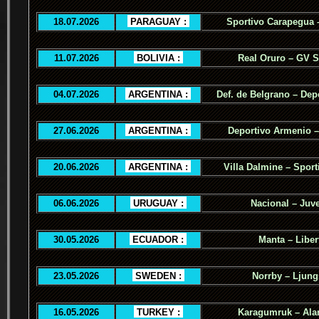
18.07.2026
.
PARAGUAY :
.
Sportivo Carapegua 
11.07.2026
.
BOLIVIA :
.
Real Oruro – GV 
04.07.2026
.
ARGENTINA :
.
Def. de Belgrano – Dep
27.06.2026
.
ARGENTINA :
.
Deportivo Armenio –
20.06.2026
.
ARGENTINA :
.
Villa Dalmine – Sporti
06.06.2026
.
URUGUAY :
.
Nacional – Juv
30.05.2026
.
ECUADOR :
.
Manta – Liber
23.05.2026
.
SWEDEN :
.
Norrby – Ljung
16.05.2026
.
TURKEY :
.
Karagumruk – Ala