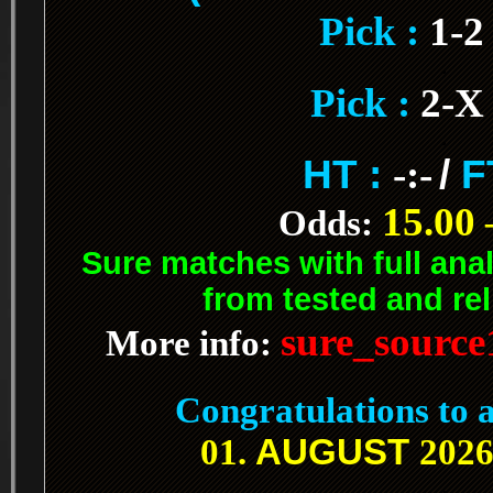
Pick :
1-
.
Pick :
2-X
.
HT :
-:-
/
F
15.00 
Odds:
Sure matches with full ana
from tested and rel
sure_sourc
More info:
.
Congratulations to a
AUGUST
01.
2026
.