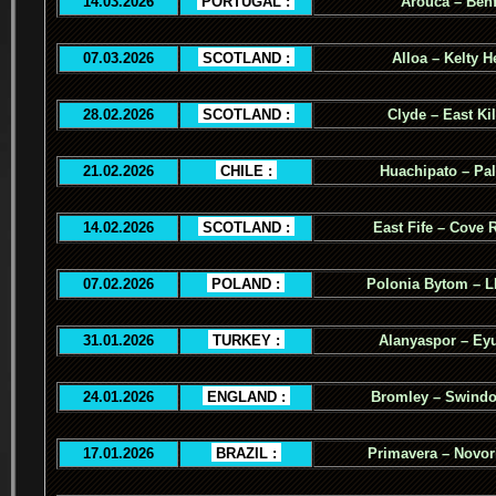
14.03.2026
.
PORTUGAL :
.
Arouca – Benf
07.03.2026
.
SCOTLAND :
.
Alloa – Kelty H
28.02.2026
.
SCOTLAND :
.
Clyde – East Ki
21.02.2026
.
CHILE :
.
Huachipato – Pal
14.02.2026
.
SCOTLAND :
.
East Fife – Cove 
07.02.2026
.
POLAND :
.
Polonia Bytom – 
31.01.2026
.
TURKEY :
.
Alanyaspor – Ey
24.01.2026
.
ENGLAND :
.
Bromley – Swind
17.01.2026
.
BRAZIL :
.
Primavera – Novor