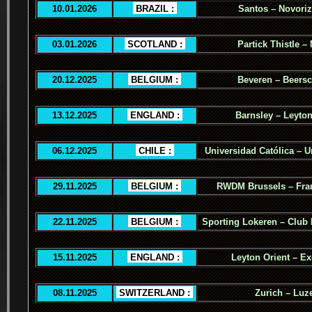
10.01.2026
.
BRAZIL :
.
Santos – Novoriz
03.01.2026
.
SCOTLAND :
.
Partick Thistle –
20.12.2025
.
BELGIUM :
.
Beveren – Beers
13.12.2025
.
ENGLAND :
.
Barnsley – Leyton
06.12.2025
.
CHILE :
.
Universidad Católica – U
29.11.2025
.
BELGIUM :
.
RWDM Brussels – Fra
22.11.2025
.
BELGIUM :
.
Sporting Lokeren – Club
15.11.2025
.
ENGLAND :
.
Leyton Orient – Ex
08.11.2025
.
SWITZERLAND :
.
Zurich – Luz