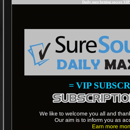
Daily sure betting soccer VI
= VIP SUBSCR
.
We like to welcome you all and thanks
Our aim is to inform you as ac
Earn more mone