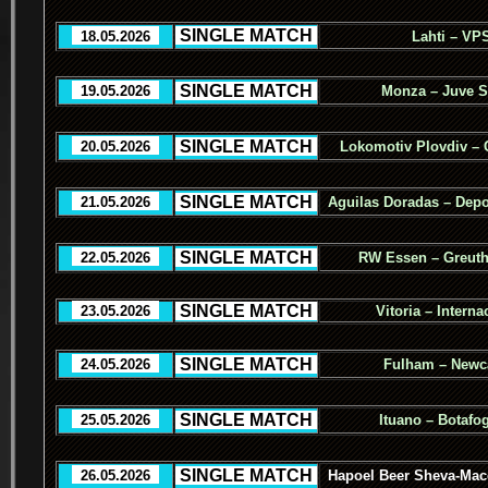
.
SINGLE MATCH
.
..
18.05.2026
..
Lahti – VP
.
SINGLE MATCH
.
..
19.05.2026
..
Monza – Juve S
.
SINGLE MATCH
.
..
20.05.2026
..
Lokomotiv Plovdiv – 
.
SINGLE MATCH
.
..
21.05.2026
..
Aguilas Doradas – Depo
.
SINGLE MATCH
.
..
22.05.2026
..
RW Essen – Greuth
.
SINGLE MATCH
.
..
23.05.2026
..
Vitoria – Interna
.
SINGLE MATCH
.
..
24.05.2026
..
Fulham – Newca
.
SINGLE MATCH
.
..
25.05.2026
..
Ituano – Botafo
.
SINGLE MATCH
.
..
26.05.2026
..
Hapoel Beer Sheva-Macc