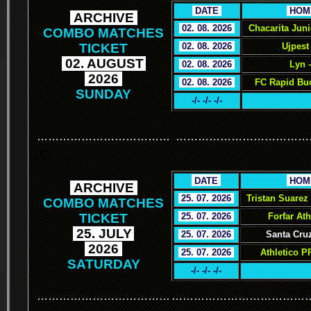
.
DATE
.
.
HOM
.
ARCHIVE
.
.
02. 08. 2026
.
Chacarita Jun
COMBO MATCHES
TICKET
.
02. 08. 2026
.
Ujpest
.
02. AUGUST
.
.
02. 08. 2026
.
Lyn 
.
2026
.
.
02. 08. 2026
.
FC Rapid Buc
SUNDAY
-/- -/- -/-
………………………………
………………………………
.C
.
DATE
.
.
HOM
.
ARCHIVE
.
.
25. 07. 2026
.
Tristan Suarez
COMBO MATCHES
TICKET
.
25. 07. 2026
.
Forfar Ath
.
25. JULY
.
.
25. 07. 2026
.
Santa Cruz
.
2026
.
.
25. 07. 2026
.
Athletico P
SATURDAY
-/- -/- -/-
………………………………
………………………………