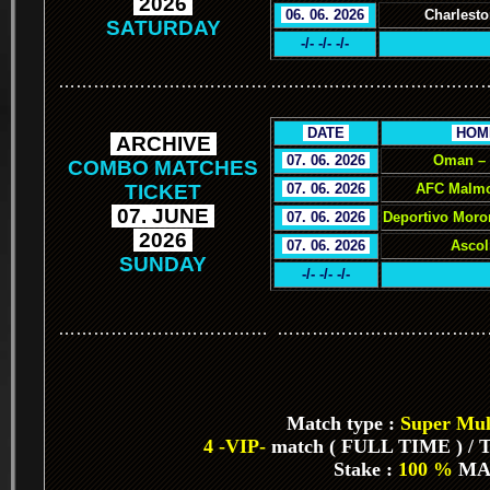
.
2026
.
.
06. 06. 2026
.
Charlesto
SATURDAY
-/- -/- -/-
………………………………
………………………………
.
DATE
.
.
HOM
.
ARCHIVE
.
.
07. 06. 2026
.
Oman –
COMBO MATCHES
TICKET
.
07. 06. 2026
.
AFC Malmo
.
07. JUNE
.
.
07. 06. 2026
.
Deportivo Moro
.
2026
.
.
07. 06. 2026
.
Ascol
SUNDAY
-/- -/- -/-
………………………………
………………………………
Match type :
Super Mult
4 -VIP-
match ( FULL TIME ) / To
Stake :
100 %
MA