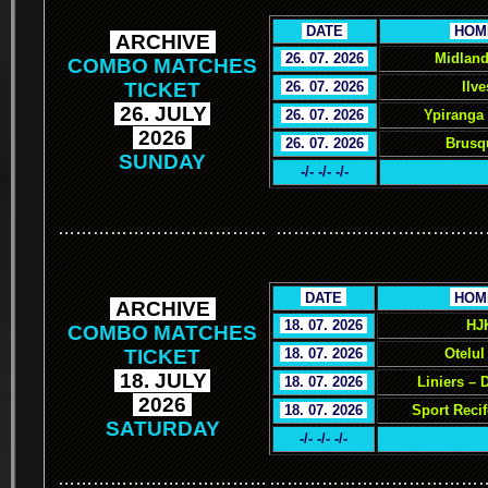
.
DATE
.
.
HOM
.
ARCHIVE
.
.
26. 07. 2026
.
Midland
COMBO MATCHES
TICKET
.
26. 07. 2026
.
Ilve
.
26. JULY
.
.
26. 07. 2026
.
Ypiranga
.
2026
.
.
26. 07. 2026
.
Brusq
SUNDAY
-/- -/- -/-
………………………………
………………………………
.
.
DATE
.
.
HOM
.
ARCHIVE
.
.
18. 07. 2026
.
HJ
COMBO MATCHES
TICKET
.
18. 07. 2026
.
Otelul
.
18. JULY
.
.
18. 07. 2026
.
Liniers – 
.
2026
.
.
18. 07. 2026
.
Sport Reci
SATURDAY
-/- -/- -/-
………………………………
………………………………