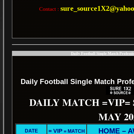
sure_source1X2@yaho
Contact :
Daily Football Single Match Professi
.
Daily Football Single Match Prof
DAILY MATCH =VIP=
MAY 20
HOME – 
= VIP
DATE
= MATCH