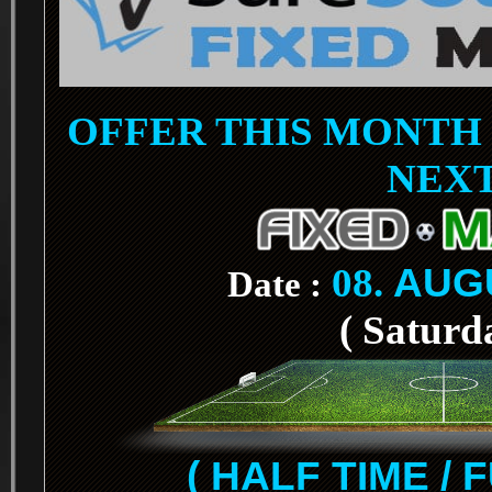
OFFER THIS MONTH 
NEX
08.
AUG
Date :
( Saturd
( HALF TIME / 