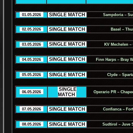
.
SINGLE MATCH
.
..
01.05.2026
..
Sampdoria – Sud
.
SINGLE MATCH
.
..
02.05.2026
..
Basel – Thu
.
SINGLE MATCH
.
..
03.05.2026
..
KV Mechelen –
.
SINGLE MATCH
.
..
04.05.2026
..
Finn Harps – Bray 
.
SINGLE MATCH
.
..
05.05.2026
..
Clyde – Spart
.
SINGLE
..
06.05.2026
..
Operario PR – Chape
MATCH
.
.
SINGLE MATCH
.
..
07.05.2026
..
Confianca – For
.
SINGLE MATCH
.
..
08.05.2026
..
Sudtirol – Juve 