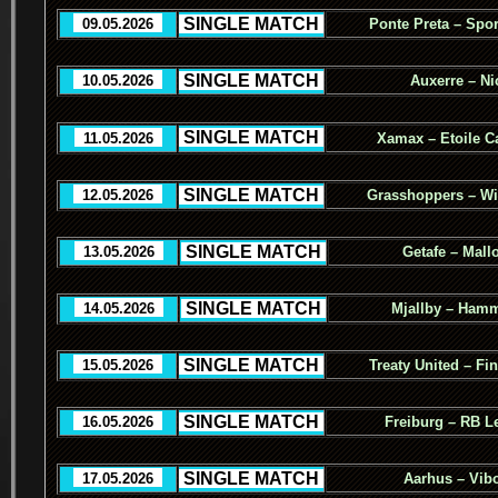
.
SINGLE MATCH
.
..
09.05.2026
..
Ponte Preta – Spor
.
SINGLE MATCH
.
..
10.05.2026
..
Auxerre – Ni
.
SINGLE MATCH
.
..
11.05.2026
..
Xamax – Etoile C
.
SINGLE MATCH
.
..
12.05.2026
..
Grasshoppers – Wi
.
SINGLE MATCH
.
..
13.05.2026
..
Getafe – Mall
.
SINGLE MATCH
.
..
14.05.2026
..
Mjallby – Ham
.
SINGLE MATCH
.
..
15.05.2026
..
Treaty United – Fi
.
SINGLE MATCH
.
..
16.05.2026
..
Freiburg – RB L
.
SINGLE MATCH
.
..
17.05.2026
..
Aarhus – Vib