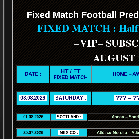
Fixed Match Football Pred
FIXED MATCH : Half T
=VIP= SUBS
AUGUST 
HT / FT
DATE :
HOME – A
FIXED MATCH
.
??? – ?
.
08.08.2026
.
.
SATURDAY :
.
01.08.2026
.
SCOTLAND :
.
Annan – Spar
25.07.2026
.
MEXICO :
.
Atlético Morelia – Atl