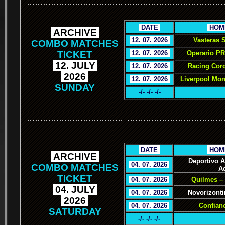
………………………………
………………………………
.
DATE
.
.
HOM
.
ARCHIVE
.
.
12. 07. 2026
.
Vasteras 
COMBO MATCHES
TICKET
.
12. 07. 2026
.
Operario PR
.
12. JULY
.
.
12. 07. 2026
.
Racing Cor
.
2026
.
.
12. 07. 2026
.
Liverpool Mon
SUNDAY
-/- -/- -/-
………………………………
………………………………
.
.
DATE
.
.
HOM
.
ARCHIVE
.
Deportivo 
.
04. 07. 2026
.
COMBO MATCHES
A
TICKET
.
04. 07. 2026
.
Quilmes – 
.
04. JULY
.
.
04. 07. 2026
.
Novorizonti
.
2026
.
.
04. 07. 2026
.
Confianc
SATURDAY
-/- -/- -/-