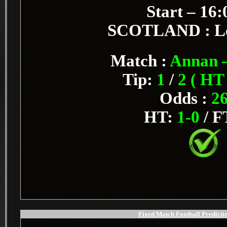
Start – 16
SCOTLAND : L
Match :
Annan –
Tip:
1
/
2 ( HT
Odds :
26
HT:
1-0
/ F
Fixed Match Football Predictio