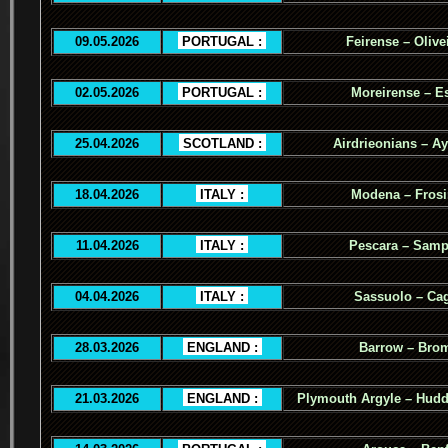
09.05.2026
.
PORTUGAL :
.
Feirense – Olive
02.05.2026
.
PORTUGAL :
.
Moreirense – Es
25.04.2026
.
SCOTLAND :
.
Airdrieonians – Ay
18.04.2026
.
ITALY :
.
Modena – Fros
11.04.2026
.
ITALY :
.
Pescara – Samp
04.04.2026
.
ITALY :
.
Sassuolo – Cag
28.03.2026
.
ENGLAND :
.
Barrow – Bro
21.03.2026
.
ENGLAND :
.
Plymouth Argyle – Hudd