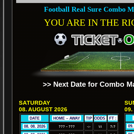
Football Real Sure Combo M
YOU ARE IN THE RIG
>> Next Date for Combo Ma
SATURDAY
SU
08. AUGUST 2026
09.
.
.
DATE
.
.
HOME – AWAY
.
.
TIP
.
ODDS
.
.
FT :
.
.
09.
.
08. 08. 2026
.
??? – ???
-:-
\:\
?:?