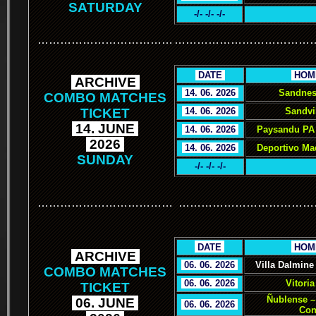
SATURDAY
-/- -/- -/-
………………………………
………………………………
.
DATE
.
.
HOM
.
ARCHIVE
.
.
14. 06. 2026
.
Sandnes
COMBO MATCHES
TICKET
.
14. 06. 2026
.
Sandvi
.
14. JUNE
.
.
14. 06. 2026
.
Paysandu PA 
.
2026
.
.
14. 06. 2026
.
Deportivo Ma
SUNDAY
-/- -/- -/-
………………………………
………………………………
.
.
DATE
.
.
HOM
.
ARCHIVE
.
.
06. 06. 2026
.
Villa Dalmine
COMBO MATCHES
.
06. 06. 2026
.
Vitoria
TICKET
Ñublense –
.
06. JUNE
.
.
06. 06. 2026
.
Con