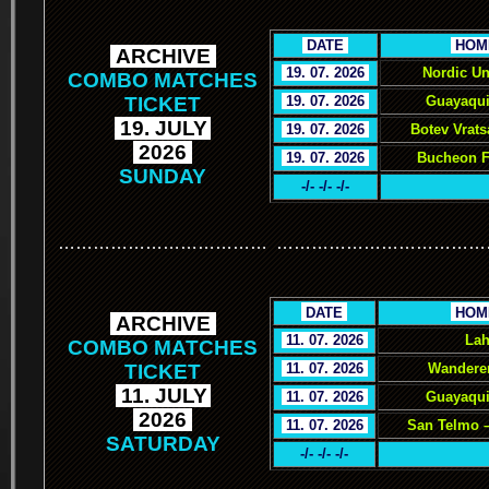
.
DATE
.
.
HOM
.
ARCHIVE
.
.
19. 07. 2026
.
Nordic Un
COMBO MATCHES
TICKET
.
19. 07. 2026
.
Guayaqui
.
19. JULY
.
.
19. 07. 2026
.
Botev Vrat
.
2026
.
.
19. 07. 2026
.
Bucheon F
SUNDAY
-/- -/- -/-
………………………………
………………………………
.
.
DATE
.
.
HOM
.
ARCHIVE
.
.
11. 07. 2026
.
Lah
COMBO MATCHES
TICKET
.
11. 07. 2026
.
Wanderer
.
11. JULY
.
.
11. 07. 2026
.
Guayaquil
.
2026
.
.
11. 07. 2026
.
San Telmo –
SATURDAY
-/- -/- -/-