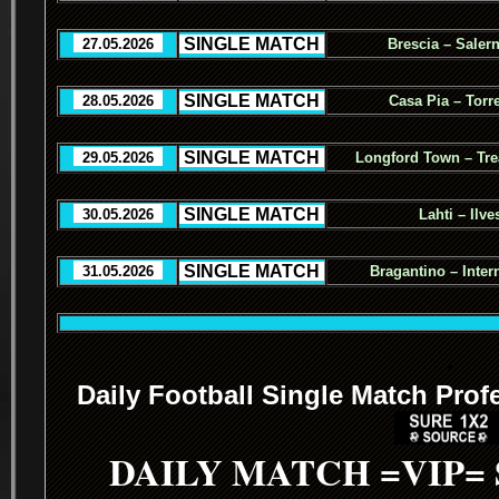
.
SINGLE MATCH
.
..
27.05.2026
..
Brescia – Salern
.
SINGLE MATCH
.
..
28.05.2026
..
Casa Pia – Torr
.
SINGLE MATCH
.
..
29.05.2026
..
Longford Town – Tre
.
SINGLE MATCH
.
..
30.05.2026
..
Lahti – Ilve
.
SINGLE MATCH
.
..
31.05.2026
..
Bragantino – Inter
.
Daily Football Single Match Prof
DAILY MATCH =VIP=