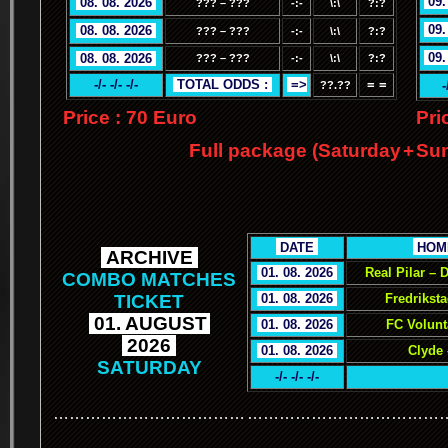
.
09.
.
08. 08. 2026
.
??? – ???
-:-
\:\
?:?
.
09.
.
08. 08. 2026
.
??? – ???
-:-
\:\
?:?
.
09.
.
08. 08. 2026
.
??? – ???
-:-
\:\
?:?
-/- -/- -/-
.
TOTAL ODDS :
.
.
=>
= =
-
??.??
Price : 70 Euro
Pri
Full package (Saturday
+
Sun
.
.
DATE
.
.
HOM
.
ARCHIVE
.
.
01. 08. 2026
.
Real Pilar –
COMBO MATCHES
TICKET
.
01. 08. 2026
.
Fredrikst
.
01. AUGUST
.
.
01. 08. 2026
.
FC Volunt
.
2026
.
.
01. 08. 2026
.
Clyde 
SATURDAY
-/- -/- -/-
………………………………
………………………………