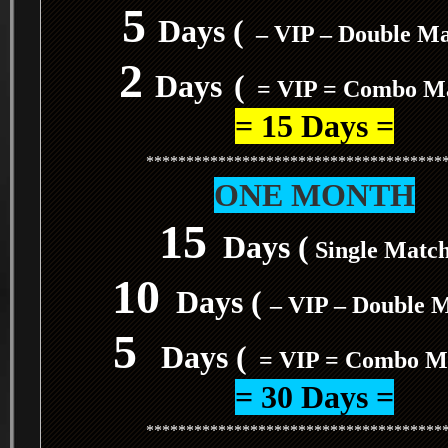
5
Days (
– VIP – Double M
2
Days
(
= VIP = Combo M
= 15 Days =
*************************************
ONE MONTH
15
Days (
Single Matc
10
Days (
– VIP – Double 
5
Days (
= VIP = Combo M
= 30 Days =
*************************************