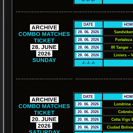
-/- -/- -/-
………………………………
………………………………
.
DATE
.
.
HOM
.
ARCHIVE
.
.
28. 06. 2026
.
Sandviken
COMBO MATCHES
TICKET
.
28. 06. 2026
.
Fortaleza
.
28. JUNE
.
.
28. 06. 2026
.
IR Tanger –
.
2026
.
.
28. 06. 2026
.
Liniers – 
SUNDAY
-/- -/- -/-
………………………………
………………………………
.
.
DATE
.
.
HOM
.
ARCHIVE
.
.
20. 06. 2026
.
Londrina 
COMBO MATCHES
TICKET
.
20. 06. 2026
.
Cobrelo
.
20. JUNE
.
.
20. 06. 2026
.
Celta Vigo 
.
2026
.
.
20. 06. 2026
.
Ciudad Boliva
SATURDAY