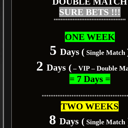
DOUBLE MATCH
SURE BETS !!!
******************************************
ONE WEEK
5
Days (
Single Match
2
Days
(
– VIP – Double M
= 7 Days =
*************************************
TWO WEEKS
8
Days
(
Single Match