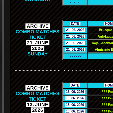
-/- -/- -/-
………………………………
………………………………
.
DATE
.
.
HOM
.
ARCHIVE
.
.
21. 06. 2026
.
Brusque 
COMBO MATCHES
TICKET
.
21. 06. 2026
.
Antofagas
.
21. JUNE
.
.
21. 06. 2026
.
Raja Casabla
.
2026
.
.
21. 06. 2026
.
Almirante 
SUNDAY
-/- -/- -/-
………………………………
………………………………
.
.
DATE
.
.
HOM
.
ARCHIVE
.
.
13. 06. 2026
.
/ / / Po
COMBO MATCHES
TICKET
.
13. 06. 2026
.
/ / / Po
.
13. JUNE
.
.
13. 06. 2026
.
/ / / Po
.
2026
.
.
13. 06. 2026
.
/ / / Po