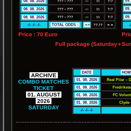
.
09.
.
08. 08. 2026
.
??? – ???
-:-
\:\
?:?
.
09.
.
08. 08. 2026
.
??? – ???
-:-
\:\
?:?
.
09.
.
08. 08. 2026
.
??? – ???
-:-
\:\
?:?
-/- -/- -/-
.
TOTAL ODDS :
.
.
=>
= =
-
??.??
Price : 70 Euro
Pri
Full package (Saturday
+
Sun
.
.
DATE
.
.
HOM
.
ARCHIVE
.
.
01. 08. 2026
.
Real Pilar –
COMBO MATCHES
TICKET
.
01. 08. 2026
.
Fredrikst
.
01. AUGUST
.
.
01. 08. 2026
.
FC Volunt
.
2026
.
.
01. 08. 2026
.
Clyde 
SATURDAY
-/- -/- -/-
………………………………
………………………………