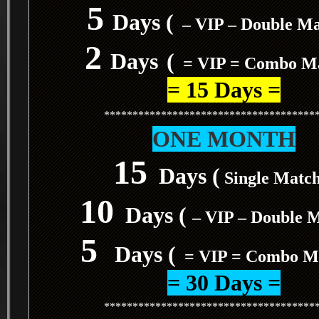
5
Days (
– VIP – Double M
2
Days
(
= VIP = Combo M
= 15 Days =
*************************************
ONE MONTH
15
Days (
Single Matc
10
Days (
– VIP – Double 
5
Days (
= VIP = Combo M
= 30 Days =
*************************************