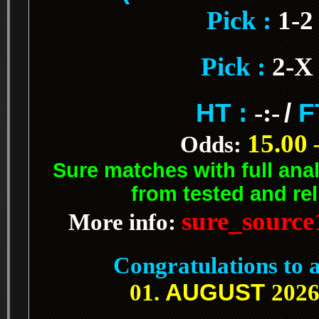
Pick :
1-
.
Pick :
2-X
.
HT :
-:-
/
F
15.00 
Odds:
Sure matches with full ana
from tested and rel
sure_sourc
More info:
.
Congratulations to a
AUGUST
01.
2026
.