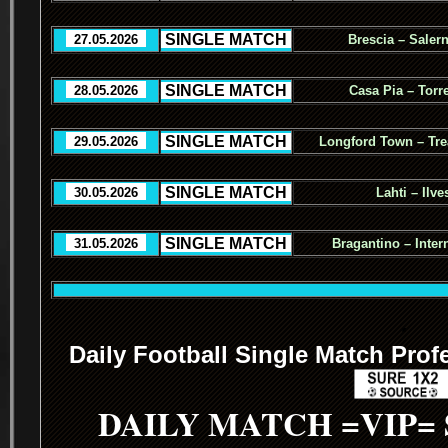
.
SINGLE MATCH
.
..
27.05.2026
..
Brescia – Salern
.
SINGLE MATCH
.
..
28.05.2026
..
Casa Pia – Torr
.
SINGLE MATCH
.
..
29.05.2026
..
Longford Town – Tre
.
SINGLE MATCH
.
..
30.05.2026
..
Lahti – Ilve
.
SINGLE MATCH
.
..
31.05.2026
..
Bragantino – Inter
.
Daily Football Single Match Prof
DAILY MATCH =VIP=