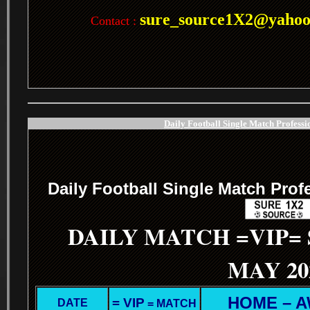
sure_source1X2@yaho
Contact :
Daily Football Single Match Professi
.
Daily Football Single Match Prof
DAILY MATCH =VIP=
MAY 20
HOME – 
= VIP
DATE
= MATCH