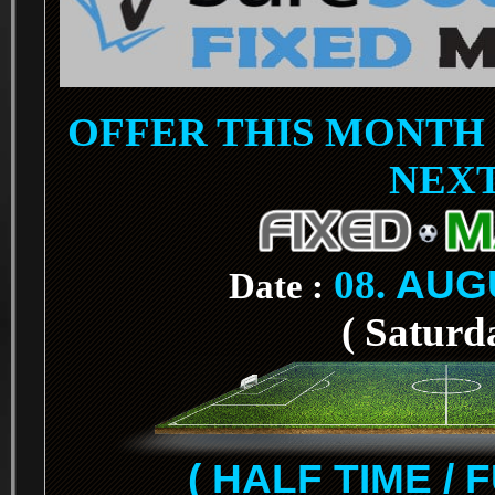
OFFER THIS MONTH 
NEX
08.
AUG
Date :
( Saturd
( HALF TIME / 