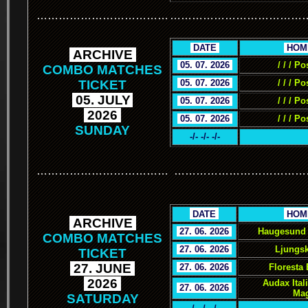
………………………………
………………………………
.
DATE
.
.
HOM
.
ARCHIVE
.
.
05. 07. 2026
.
/ / / Po
COMBO MATCHES
TICKET
.
05. 07. 2026
.
/ / / Po
.
05. JULY
.
.
05. 07. 2026
.
/ / / Po
.
2026
.
.
05. 07. 2026
.
/ / / Po
SUNDAY
-/- -/- -/-
………………………………
………………………………
.
.
DATE
.
.
HOM
.
ARCHIVE
.
.
27. 06. 2026
.
Haugesund 
COMBO MATCHES
.
27. 06. 2026
.
Ljungsk
TICKET
.
27. JUNE
.
.
27. 06. 2026
.
Floresta
.
2026
.
Audax Ital
.
27. 06. 2026
.
Mag
SATURDAY