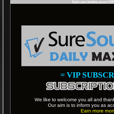
Daily sure betting soccer VI
= VIP SUBSCR
.
We like to welcome you all and thanks
Our aim is to inform you as ac
Earn more mone