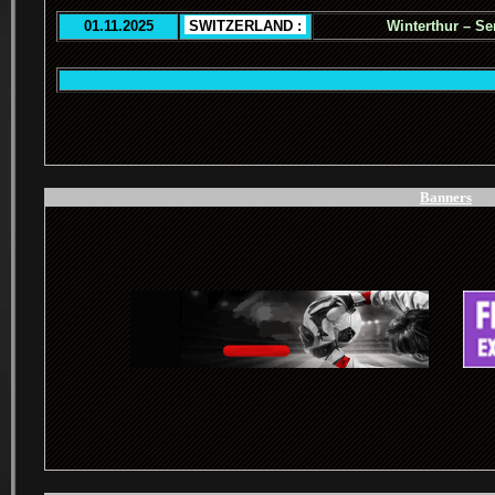
01.11.2025
.
SWITZERLAND :
.
Winterthur – Se
.
Banners
.
.