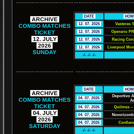
………………………………
………………………………
.
DATE
.
.
HOM
.
ARCHIVE
.
.
12. 07. 2026
.
Vasteras 
COMBO MATCHES
TICKET
.
12. 07. 2026
.
Operario PR
.
12. JULY
.
.
12. 07. 2026
.
Racing Cor
.
2026
.
.
12. 07. 2026
.
Liverpool Mon
SUNDAY
-/- -/- -/-
………………………………
………………………………
.
.
DATE
.
.
HOM
.
ARCHIVE
.
Deportivo 
.
04. 07. 2026
.
COMBO MATCHES
A
TICKET
.
04. 07. 2026
.
Quilmes – 
.
04. JULY
.
.
04. 07. 2026
.
Novorizonti
.
2026
.
.
04. 07. 2026
.
Confianc
SATURDAY
-/- -/- -/-