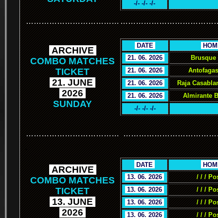
-/- -/- -/-
………………………………
………………………………
.
DATE
.
.
HOM
.
ARCHIVE
.
.
21. 06. 2026
.
Brusque 
COMBO MATCHES
TICKET
.
21. 06. 2026
.
Antofagas
.
21. JUNE
.
.
21. 06. 2026
.
Raja Casabla
.
2026
.
.
21. 06. 2026
.
Almirante 
SUNDAY
-/- -/- -/-
………………………………
………………………………
.
.
DATE
.
.
HOM
.
ARCHIVE
.
.
13. 06. 2026
.
/ / / Po
COMBO MATCHES
TICKET
.
13. 06. 2026
.
/ / / Po
.
13. JUNE
.
.
13. 06. 2026
.
/ / / Po
.
2026
.
.
13. 06. 2026
.
/ / / Po