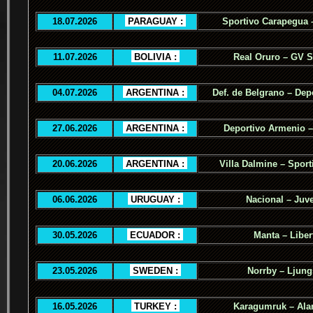
18.07.2026
.
PARAGUAY :
.
Sportivo Carapegua 
11.07.2026
.
BOLIVIA :
.
Real Oruro – GV 
04.07.2026
.
ARGENTINA :
.
Def. de Belgrano – Dep
27.06.2026
.
ARGENTINA :
.
Deportivo Armenio –
20.06.2026
.
ARGENTINA :
.
Villa Dalmine – Sporti
06.06.2026
.
URUGUAY :
.
Nacional – Juv
30.05.2026
.
ECUADOR :
.
Manta – Liber
23.05.2026
.
SWEDEN :
.
Norrby – Ljung
16.05.2026
.
TURKEY :
.
Karagumruk – Ala