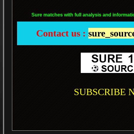
Sure matches with full analysis and informati
Contact us :
sure_sour
SUBSCRIBE NO