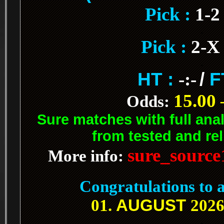
Pick :
1-
.
Pick :
2-X
.
HT :
-:-
/
F
15.00 
Odds:
Sure matches with full ana
from tested and rel
sure_sourc
More info:
.
Congratulations to a
AUGUST
01.
2026
.