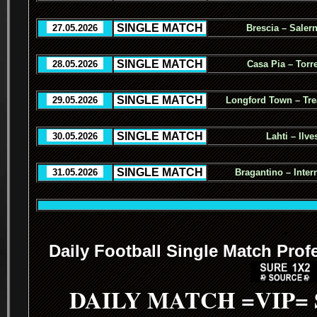
.
SINGLE MATCH
.
..
27.05.2026
..
Brescia – Salern
.
SINGLE MATCH
.
..
28.05.2026
..
Casa Pia – Torr
.
SINGLE MATCH
.
..
29.05.2026
..
Longford Town – Tre
.
SINGLE MATCH
.
..
30.05.2026
..
Lahti – Ilve
.
SINGLE MATCH
.
..
31.05.2026
..
Bragantino – Inter
.
Daily Football Single Match Prof
DAILY MATCH =VIP=