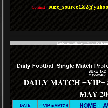
sure_source1X2@yaho
Contact :
Daily Football Single Match Professi
.
Daily Football Single Match Prof
DAILY MATCH =VIP=
MAY 20
HOME – 
= VIP
DATE
= MATCH