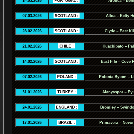
14.03.2026
.
PORTUGAL :
.
Arouca – Benf
07.03.2026
.
SCOTLAND :
.
Alloa – Kelty H
28.02.2026
.
SCOTLAND :
.
Clyde – East Ki
21.02.2026
.
CHILE :
.
Huachipato – Pal
14.02.2026
.
SCOTLAND :
.
East Fife – Cove 
07.02.2026
.
POLAND :
.
Polonia Bytom – 
31.01.2026
.
TURKEY :
.
Alanyaspor – Ey
24.01.2026
.
ENGLAND :
.
Bromley – Swind
17.01.2026
.
BRAZIL :
.
Primavera – Novor