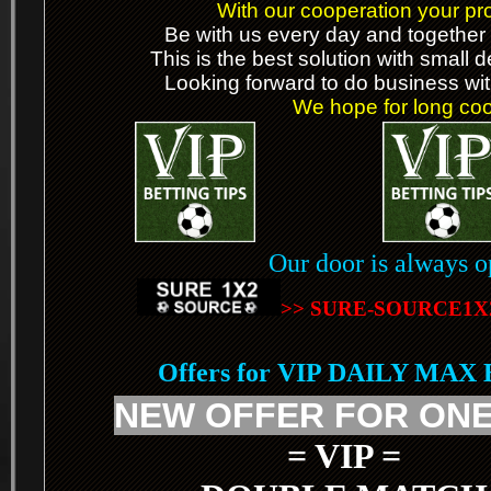
With our cooperation your prof
Be with us every day and together 
This is the best solution with small 
Looking forward to do business wit
We hope for long coop
Our door is always o
>> SURE-SOURCE1X
Offers for VIP DAILY MAX
NEW OFFER FOR ONE
= VIP =