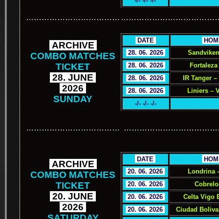
-/- -/- -/-
………………………………
………………………………
.
DATE
.
.
HOM
.
ARCHIVE
.
.
28. 06. 2026
.
Sandviken
COMBO MATCHES
TICKET
.
28. 06. 2026
.
Fortaleza
.
28. JUNE
.
.
28. 06. 2026
.
IR Tanger –
.
2026
.
.
28. 06. 2026
.
Liniers – 
SUNDAY
-/- -/- -/-
………………………………
………………………………
.
.
DATE
.
.
HOM
.
ARCHIVE
.
.
20. 06. 2026
.
Londrina 
COMBO MATCHES
TICKET
.
20. 06. 2026
.
Cobrelo
.
20. JUNE
.
.
20. 06. 2026
.
Celta Vigo 
.
2026
.
.
20. 06. 2026
.
Ciudad Boliva
SATURDAY