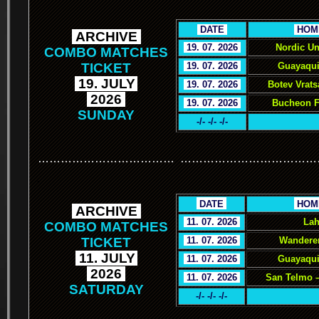
.
DATE
.
.
HOM
.
ARCHIVE
.
.
19. 07. 2026
.
Nordic Un
COMBO MATCHES
TICKET
.
19. 07. 2026
.
Guayaqui
.
19. JULY
.
.
19. 07. 2026
.
Botev Vrat
.
2026
.
.
19. 07. 2026
.
Bucheon F
SUNDAY
-/- -/- -/-
………………………………
………………………………
.
.
DATE
.
.
HOM
.
ARCHIVE
.
.
11. 07. 2026
.
Lah
COMBO MATCHES
TICKET
.
11. 07. 2026
.
Wanderer
.
11. JULY
.
.
11. 07. 2026
.
Guayaquil
.
2026
.
.
11. 07. 2026
.
San Telmo –
SATURDAY
-/- -/- -/-