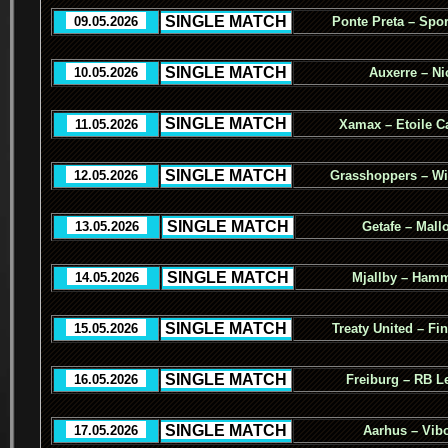
.
SINGLE MATCH
.
..
09.05.2026
..
Ponte Preta – Spor
.
SINGLE MATCH
.
..
10.05.2026
..
Auxerre – Ni
.
SINGLE MATCH
.
..
11.05.2026
..
Xamax – Etoile C
.
SINGLE MATCH
.
..
12.05.2026
..
Grasshoppers – Wi
.
SINGLE MATCH
.
..
13.05.2026
..
Getafe – Mall
.
SINGLE MATCH
.
..
14.05.2026
..
Mjallby – Ham
.
SINGLE MATCH
.
..
15.05.2026
..
Treaty United – Fi
.
SINGLE MATCH
.
..
16.05.2026
..
Freiburg – RB L
.
SINGLE MATCH
.
..
17.05.2026
..
Aarhus – Vib