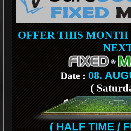
OFFER THIS MONTH 
NEX
08.
AUG
Date :
( Saturd
( HALF TIME / 