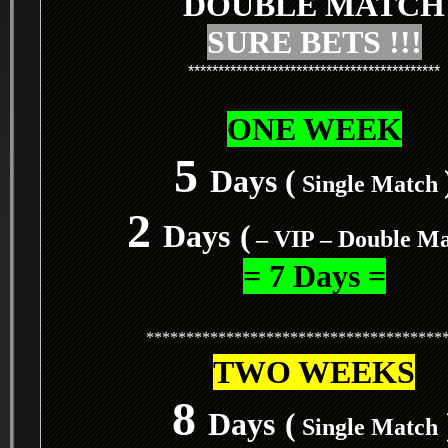
DOUBLE MATCH
SURE BETS !!!
******************************************
ONE WEEK
5
Days (
Single Match
2
Days
(
– VIP – Double M
= 7 Days =
*************************************
TWO WEEKS
8
Days
(
Single Match