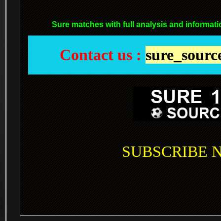
Sure matches with full analysis and informati
Contact us :
sure_sour
SUBSCRIBE NO