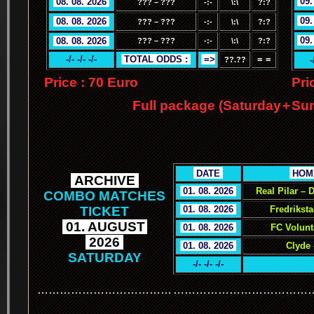
.
09.
.
08. 08. 2026
.
??? – ???
-:-
\:\
?:?
.
09.
.
08. 08. 2026
.
??? – ???
-:-
\:\
?:?
.
09.
.
08. 08. 2026
.
??? – ???
-:-
\:\
?:?
-/- -/- -/-
.
TOTAL ODDS :
.
.
=>
= =
-
??.??
Price : 70 Euro
Pri
Full package (Saturday
+
Sun
.
.
DATE
.
.
HOM
.
ARCHIVE
.
.
01. 08. 2026
.
Real Pilar –
COMBO MATCHES
TICKET
.
01. 08. 2026
.
Fredrikst
.
01. AUGUST
.
.
01. 08. 2026
.
FC Volunt
.
2026
.
.
01. 08. 2026
.
Clyde 
SATURDAY
-/- -/- -/-
………………………………
………………………………