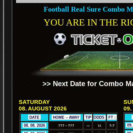
Football Real Sure Combo M
YOU ARE IN THE RIG
>> Next Date for Combo Ma
SATURDAY
SU
08. AUGUST 2026
09.
.
.
DATE
.
.
HOME – AWAY
.
.
TIP
.
ODDS
.
.
FT :
.
.
09.
.
08. 08. 2026
.
??? – ???
-:-
\:\
?:?