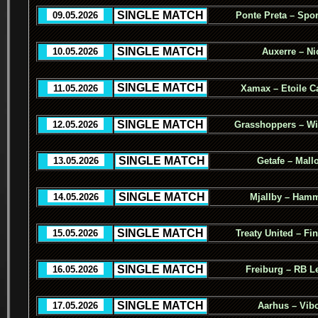
.
SINGLE MATCH
.
..
09.05.2026
..
Ponte Preta – Spor
.
SINGLE MATCH
.
..
10.05.2026
..
Auxerre – Ni
.
SINGLE MATCH
.
..
11.05.2026
..
Xamax – Etoile C
.
SINGLE MATCH
.
..
12.05.2026
..
Grasshoppers – Wi
.
SINGLE MATCH
.
..
13.05.2026
..
Getafe – Mall
.
SINGLE MATCH
.
..
14.05.2026
..
Mjallby – Ham
.
SINGLE MATCH
.
..
15.05.2026
..
Treaty United – Fi
.
SINGLE MATCH
.
..
16.05.2026
..
Freiburg – RB L
.
SINGLE MATCH
.
..
17.05.2026
..
Aarhus – Vib