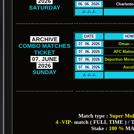
.
2026
.
.
06. 06. 2026
.
Charlesto
SATURDAY
-/- -/- -/-
………………………………
………………………………
.
DATE
.
.
HOM
.
ARCHIVE
.
.
07. 06. 2026
.
Oman –
COMBO MATCHES
TICKET
.
07. 06. 2026
.
AFC Malmo
.
07. JUNE
.
.
07. 06. 2026
.
Deportivo Moro
.
2026
.
.
07. 06. 2026
.
Ascol
SUNDAY
-/- -/- -/-
………………………………
………………………………
Match type :
Super Mult
4 -VIP-
match ( FULL TIME ) / To
Stake :
100 %
MA