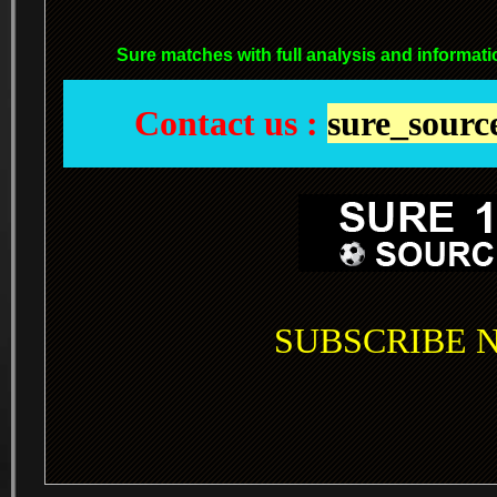
Sure matches with full analysis and informati
Contact us :
sure_sour
SUBSCRIBE NO