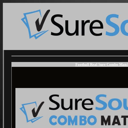
Football Real Sure Combo Match