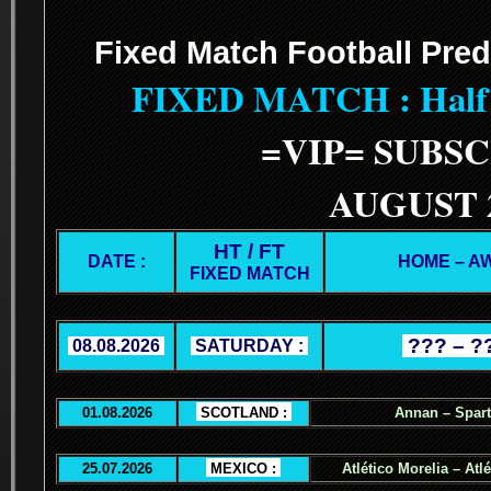
Fixed Match Football Pred
FIXED MATCH : Half T
=VIP= SUBS
AUGUST 
HT / FT
DATE :
HOME – A
FIXED MATCH
.
??? – ?
.
08.08.2026
.
.
SATURDAY :
.
01.08.2026
.
SCOTLAND :
.
Annan – Spar
25.07.2026
.
MEXICO :
.
Atlético Morelia – Atl