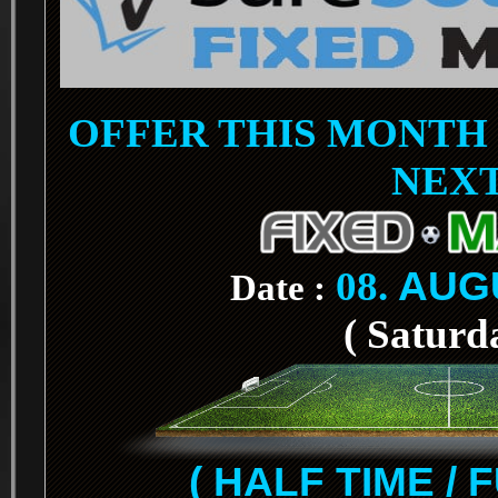
OFFER THIS MONTH 
NEX
08.
AUG
Date :
( Saturd
( HALF TIME / 