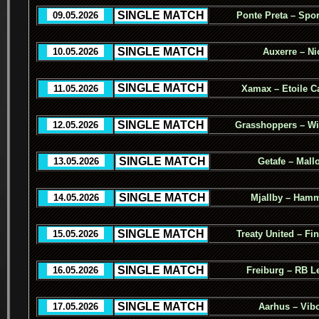
.
SINGLE MATCH
.
..
09.05.2026
..
Ponte Preta – Spor
.
SINGLE MATCH
.
..
10.05.2026
..
Auxerre – Ni
.
SINGLE MATCH
.
..
11.05.2026
..
Xamax – Etoile C
.
SINGLE MATCH
.
..
12.05.2026
..
Grasshoppers – Wi
.
SINGLE MATCH
.
..
13.05.2026
..
Getafe – Mall
.
SINGLE MATCH
.
..
14.05.2026
..
Mjallby – Ham
.
SINGLE MATCH
.
..
15.05.2026
..
Treaty United – Fi
.
SINGLE MATCH
.
..
16.05.2026
..
Freiburg – RB L
.
SINGLE MATCH
.
..
17.05.2026
..
Aarhus – Vib