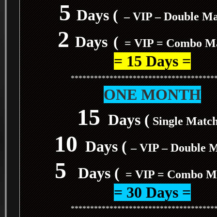
5
Days (
– VIP – Double M
2
Days
(
= VIP = Combo M
= 15 Days =
*************************************
ONE MONTH
15
Days (
Single Matc
10
Days (
– VIP – Double 
5
Days (
= VIP = Combo M
= 30 Days =
*************************************