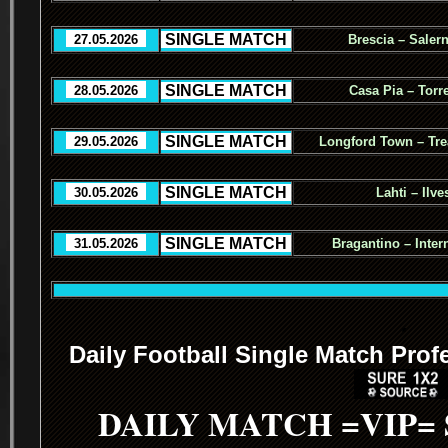
.
SINGLE MATCH
.
..
27.05.2026
..
Brescia – Salern
.
SINGLE MATCH
.
..
28.05.2026
..
Casa Pia – Torr
.
SINGLE MATCH
.
..
29.05.2026
..
Longford Town – Tre
.
SINGLE MATCH
.
..
30.05.2026
..
Lahti – Ilve
.
SINGLE MATCH
.
..
31.05.2026
..
Bragantino – Inter
.
Daily Football Single Match Prof
DAILY MATCH =VIP=