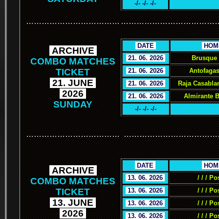
-/- -/- -/-
………………………………
………………………………
.
DATE
.
.
HOM
.
ARCHIVE
.
.
21. 06. 2026
.
Brusque 
COMBO MATCHES
TICKET
.
21. 06. 2026
.
Antofagas
.
21. JUNE
.
.
21. 06. 2026
.
Raja Casabla
.
2026
.
.
21. 06. 2026
.
Almirante 
SUNDAY
-/- -/- -/-
………………………………
………………………………
.
.
DATE
.
.
HOM
.
ARCHIVE
.
.
13. 06. 2026
.
/ / / Po
COMBO MATCHES
TICKET
.
13. 06. 2026
.
/ / / Po
.
13. JUNE
.
.
13. 06. 2026
.
/ / / Po
.
2026
.
.
13. 06. 2026
.
/ / / Po