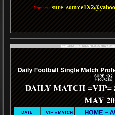
sure_source1X2@yaho
Contact :
Daily Football Single Match Professi
.
Daily Football Single Match Prof
DAILY MATCH =VIP=
MAY 20
HOME – 
= VIP
DATE
= MATCH