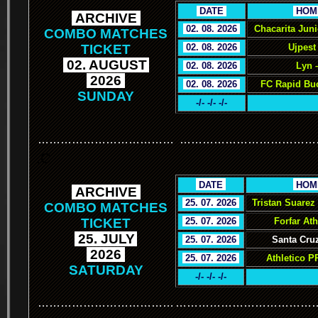
.
DATE
.
.
HOM
.
ARCHIVE
.
.
02. 08. 2026
.
Chacarita Jun
COMBO MATCHES
TICKET
.
02. 08. 2026
.
Ujpest
.
02. AUGUST
.
.
02. 08. 2026
.
Lyn 
.
2026
.
.
02. 08. 2026
.
FC Rapid Buc
SUNDAY
-/- -/- -/-
………………………………
………………………………
.C
.
DATE
.
.
HOM
.
ARCHIVE
.
.
25. 07. 2026
.
Tristan Suarez
COMBO MATCHES
TICKET
.
25. 07. 2026
.
Forfar Ath
.
25. JULY
.
.
25. 07. 2026
.
Santa Cruz
.
2026
.
.
25. 07. 2026
.
Athletico P
SATURDAY
-/- -/- -/-
………………………………
………………………………