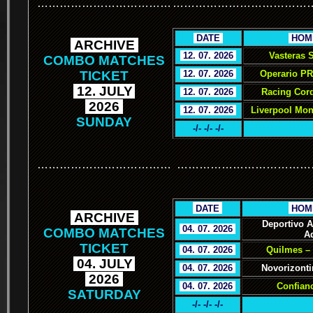
………………………………
………………………………
.
DATE
.
.
HOM
.
ARCHIVE
.
.
12. 07. 2026
.
Vasteras 
COMBO MATCHES
TICKET
.
12. 07. 2026
.
Operario PR
.
12. JULY
.
.
12. 07. 2026
.
Racing Cor
.
2026
.
.
12. 07. 2026
.
Liverpool Mon
SUNDAY
-/- -/- -/-
………………………………
………………………………
.
.
DATE
.
.
HOM
.
ARCHIVE
.
Deportivo 
.
04. 07. 2026
.
COMBO MATCHES
A
TICKET
.
04. 07. 2026
.
Quilmes – 
.
04. JULY
.
.
04. 07. 2026
.
Novorizonti
.
2026
.
.
04. 07. 2026
.
Confianc
SATURDAY
-/- -/- -/-