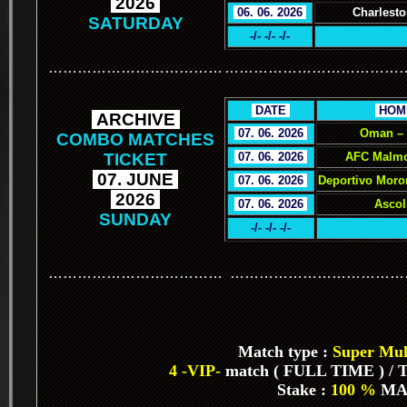
.
2026
.
.
06. 06. 2026
.
Charlesto
SATURDAY
-/- -/- -/-
………………………………
………………………………
.
DATE
.
.
HOM
.
ARCHIVE
.
.
07. 06. 2026
.
Oman –
COMBO MATCHES
TICKET
.
07. 06. 2026
.
AFC Malmo
.
07. JUNE
.
.
07. 06. 2026
.
Deportivo Moro
.
2026
.
.
07. 06. 2026
.
Ascol
SUNDAY
-/- -/- -/-
………………………………
………………………………
Match type :
Super Mult
4 -VIP-
match ( FULL TIME ) / To
Stake :
100 %
MA