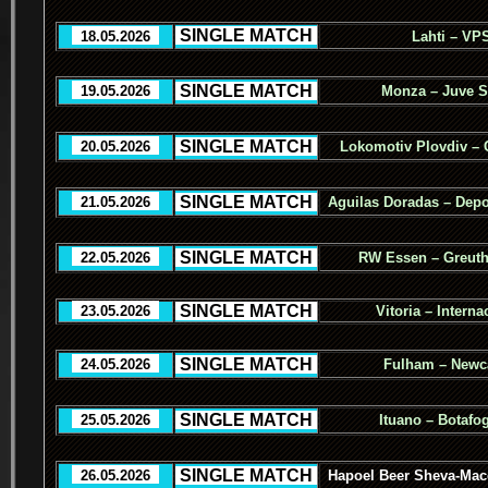
.
SINGLE MATCH
.
..
18.05.2026
..
Lahti – VP
.
SINGLE MATCH
.
..
19.05.2026
..
Monza – Juve S
.
SINGLE MATCH
.
..
20.05.2026
..
Lokomotiv Plovdiv – 
.
SINGLE MATCH
.
..
21.05.2026
..
Aguilas Doradas – Depo
.
SINGLE MATCH
.
..
22.05.2026
..
RW Essen – Greuth
.
SINGLE MATCH
.
..
23.05.2026
..
Vitoria – Interna
.
SINGLE MATCH
.
..
24.05.2026
..
Fulham – Newca
.
SINGLE MATCH
.
..
25.05.2026
..
Ituano – Botafo
.
SINGLE MATCH
.
..
26.05.2026
..
Hapoel Beer Sheva-Macc