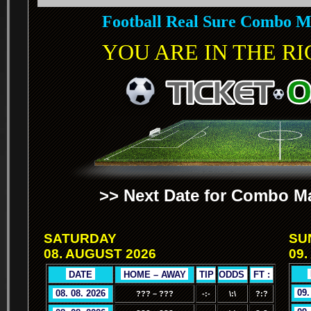
Football Real Sure Combo M
YOU ARE IN THE RIG
>> Next Date for Combo Ma
SATURDAY
SU
08. AUGUST 2026
09.
.
.
DATE
.
.
HOME – AWAY
.
.
TIP
.
ODDS
.
.
FT :
.
.
09.
.
08. 08. 2026
.
??? – ???
-:-
\:\
?:?