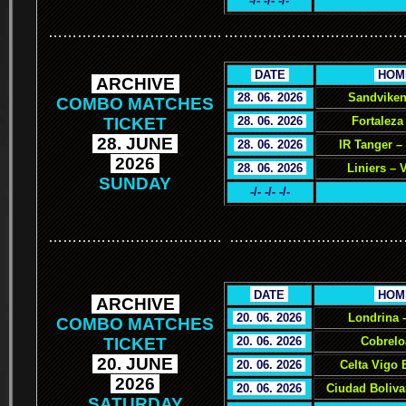
-/- -/- -/-
………………………………
………………………………
.
DATE
.
.
HOM
.
ARCHIVE
.
.
28. 06. 2026
.
Sandviken
COMBO MATCHES
TICKET
.
28. 06. 2026
.
Fortaleza
.
28. JUNE
.
.
28. 06. 2026
.
IR Tanger –
.
2026
.
.
28. 06. 2026
.
Liniers – 
SUNDAY
-/- -/- -/-
………………………………
………………………………
.
.
DATE
.
.
HOM
.
ARCHIVE
.
.
20. 06. 2026
.
Londrina 
COMBO MATCHES
TICKET
.
20. 06. 2026
.
Cobrelo
.
20. JUNE
.
.
20. 06. 2026
.
Celta Vigo 
.
2026
.
.
20. 06. 2026
.
Ciudad Boliva
SATURDAY