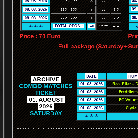
.
09.
.
08. 08. 2026
.
??? – ???
-:-
\:\
?:?
.
09.
.
08. 08. 2026
.
??? – ???
-:-
\:\
?:?
.
09.
.
08. 08. 2026
.
??? – ???
-:-
\:\
?:?
-/- -/- -/-
.
TOTAL ODDS :
.
.
=>
= =
-
??.??
Price : 70 Euro
Pri
Full package (Saturday
+
Sun
.
.
DATE
.
.
HOM
.
ARCHIVE
.
.
01. 08. 2026
.
Real Pilar –
COMBO MATCHES
TICKET
.
01. 08. 2026
.
Fredrikst
.
01. AUGUST
.
.
01. 08. 2026
.
FC Volunt
.
2026
.
.
01. 08. 2026
.
Clyde 
SATURDAY
-/- -/- -/-
………………………………
………………………………